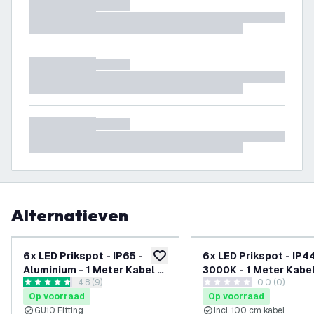
Alternatieven
6x LED Prikspot - IP65 -
6x LED Prikspot - IP44
toevoegen aan verlanglijst
Aluminium - 1 Meter Kabel -
3000K - 1 Meter Kabel
reviews drawer openen
4.8 (9)
0.0 (0)
GU10 Fitting - Antraciet
Zwart
4.8 score sterren
0 score sterren
Op voorraad
Op voorraad
GU10 Fitting
Incl. 100 cm kabel