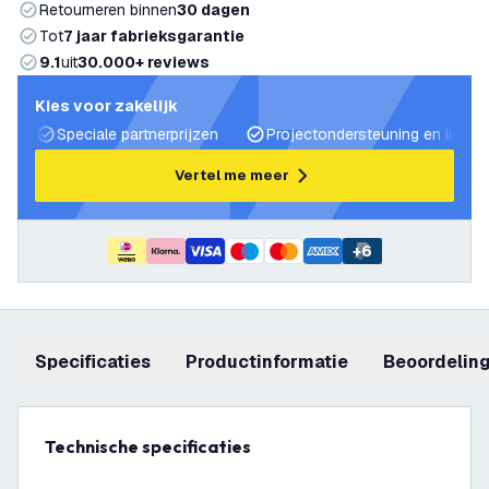
Retourneren binnen
30 dagen
Tot
7 jaar fabrieksgarantie
9.1
uit
30.000+ reviews
Kies voor zakelijk
Speciale partnerprijzen
Projectondersteuning en lichtp
Vertel me meer
+
6
Specificaties
productinformatie
beoordelin
Technische specificaties