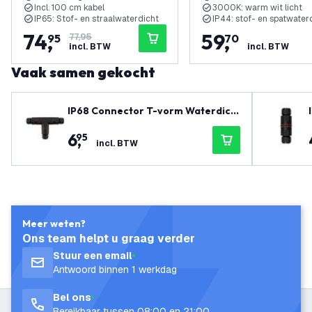
Incl. 100 cm kabel
3000K: warm wit licht
IP65: Stof- en straalwaterdicht
IP44: stof- en spatwater
74
,
59
,
95
77,95
70
incl. BTW
incl. BTW
Vaak samen gekocht
IP68 Connector T-vorm Waterdich
t
6
,
95
incl. BTW
Meer weten?
Ons team helpt u graag verder
Stuur een email
Antwoord binnen 1 werkdag
Bel ons
Bereikbaar tussen 08:00 en 21:00