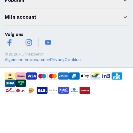
Populair
Mijn account
Volg ons
facebook
instagram
youtube
© 2026 - Lightexpert.nl
Algemene Voorwaarden
Privacy
Cookies
payment methods
shipment methods