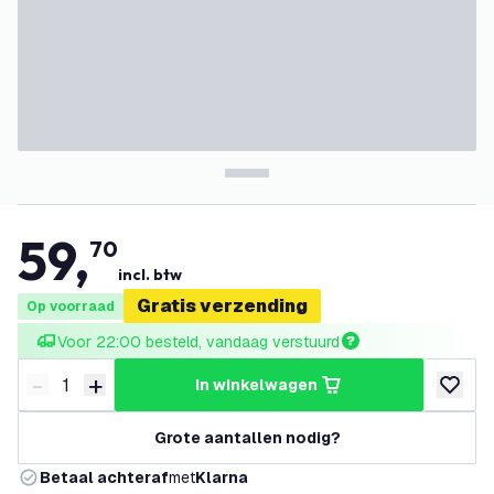
59
,
70
incl. btw
Gratis verzending
Op voorraad
Voor 22:00 besteld, vandaag verstuurd
-
+
in winkelwagen
Verminder hoeveelheid
Verhoog hoeveelheid
toevoeg
Grote aantallen nodig?
Betaal achteraf
met
Klarna