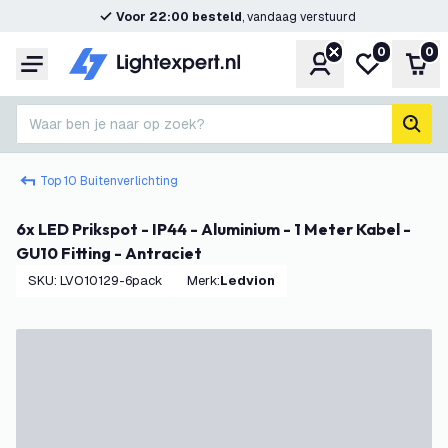
Voor 22:00 besteld
, vandaag verstuurd
0
0
Account
Mijn verlangl
Win
Menu
Waar ben je naar op zoek?
zoek
Top 10 Buitenverlichting
6x LED Prikspot - IP44 - Aluminium - 1 Meter Kabel -
GU10 Fitting - Antraciet
SKU
:
LVO10129-6pack
Merk
:
Ledvion