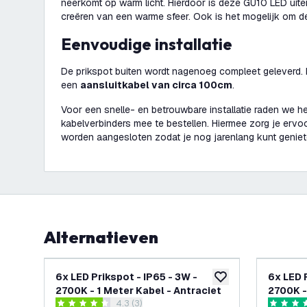
neerkomt op warm licht. Hierdoor is deze GU10 LED uite
creëren van een warme sfeer. Ook is het mogelijk om d
Eenvoudige installatie
De prikspot buiten wordt nagenoeg compleet geleverd. D
een
aansluitkabel van circa 100cm
.
Voor een snelle- en betrouwbare installatie raden we h
kabelverbinders mee te bestellen. Hiermee zorg je ervoo
worden aangesloten zodat je nog jarenlang kunt geniet
Alternatieven
-
26
%
6x LED Prikspot - IP65 - 3W -
6x LED Priks
toevoegen aan verlan
2700K - 1 Meter Kabel - Antraciet
2700K -
reviews drawer openen
4.3 (3)