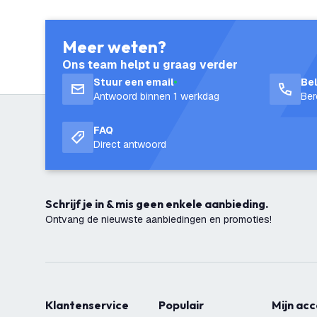
Meer weten?
Ons team helpt u graag verder
Stuur een email
Be
Antwoord binnen 1 werkdag
Ber
FAQ
Direct antwoord
Schrijf je in & mis geen enkele aanbieding.
Ontvang de nieuwste aanbiedingen en promoties!
Klantenservice
Populair
Mijn ac