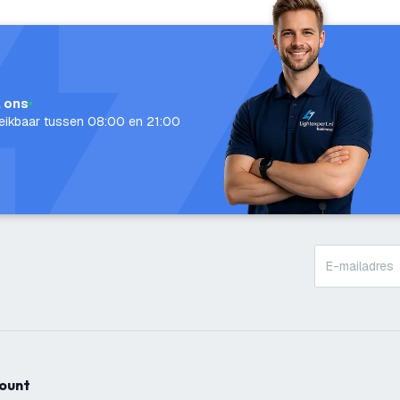
l ons
eikbaar tussen 08:00 en 21:00
count