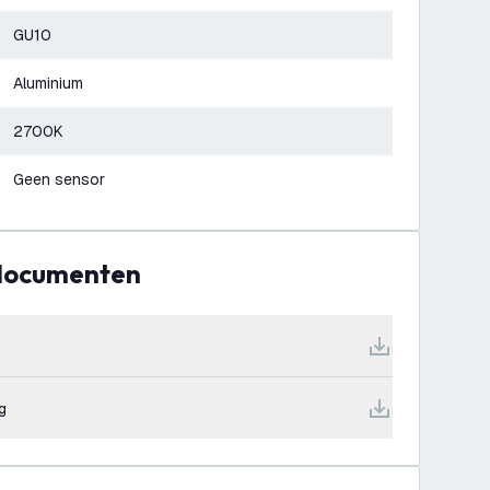
GU10
Aluminium
2700K
Geen sensor
 documenten
g