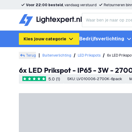
Voor 22:00 besteld
, vandaag verstuurd
Retourneren bi
Bedrijfsverlichting
Kies jouw categorie
Terug
Buitenverlichting
LED Prikspots
6x LED Prikspo
6x LED Prikspot - IP65 - 3W - 270
5.0 (1)
SKU
:
LVO10006-2700K-6pack
M
5 score sterren