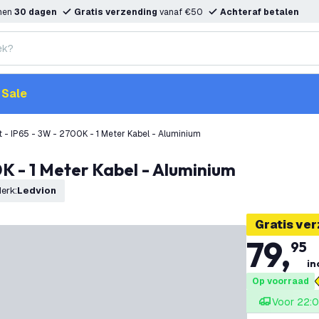
nnen
30 dagen
Gratis verzending
vanaf €50
Achteraf betalen
Sale
t - IP65 - 3W - 2700K - 1 Meter Kabel - Aluminium
0K - 1 Meter Kabel - Aluminium
erk
:
Ledvion
Gratis ve
79
,
95
in
Op voorraad
Voor 22:0