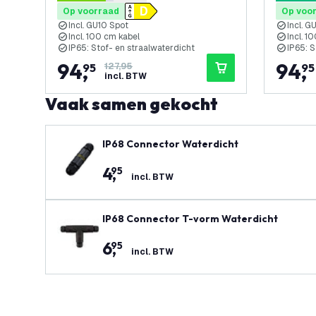
4.3 score sterren
5 score s
Op voorraad
Op voo
Incl. GU10 Spot
Incl. G
Incl. 100 cm kabel
Incl. 1
IP65: Stof- en straalwaterdicht
IP65: S
94
,
94
,
95
127,95
95
incl. BTW
Vaak samen gekocht
IP68 Connector Waterdicht
4
,
95
incl. BTW
IP68 Connector T-vorm Waterdicht
6
,
95
incl. BTW