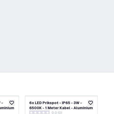
 -
6x LED Prikspot - IP65 - 3W -
6x 
toevoegen aan verlanglijst
toevoegen aan v
luminium
6500K - 1 Meter Kabel - Aluminium
270
penen
0.0 (0)
Ste