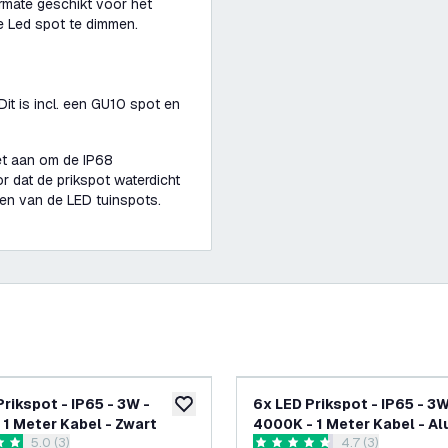
rmate geschikt voor het
e Led spot te dimmen.
it is incl. een GU10 spot en
et aan om de IP68
r dat de prikspot waterdicht
en van de LED tuinspots.
-
26
%
pot - IP65 - 3W -
6x LED Prikspot - IP65 - 3W
glijst
toevoegen aan verlanglijst
 1 Meter Kabel - Zwart
4000K - 1 Meter Kabel - A
reviews drawer openen
5.0 (3)
reviews drawer o
4.7 (3)