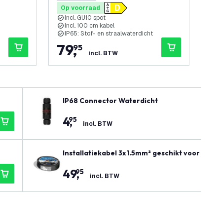
0 score sterren
3 sc
Op voorraad
Op
Incl. GU10 spot
I
Incl. 100 cm kabel
I
IP65: Stof- en straalwaterdicht
I
79
,
1
95
incl. BTW
IP68 Connector Waterdicht
4
,
95
incl. BTW
Installatiekabel 3x1.5mm² geschikt voor binn
49
,
95
incl. BTW