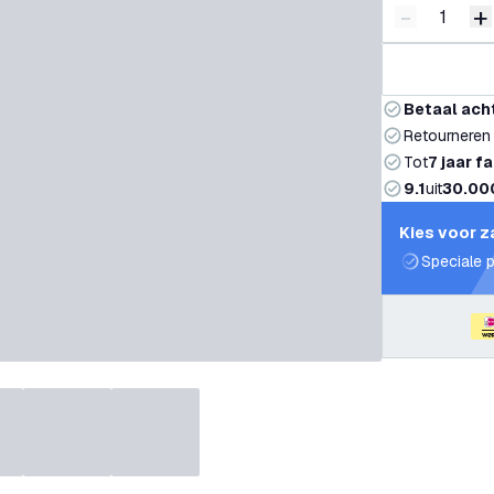
-
+
Verminder 
V
Betaal ach
Retourneren
Tot
7 jaar f
9.1
uit
30.00
Kies voor z
Speciale p