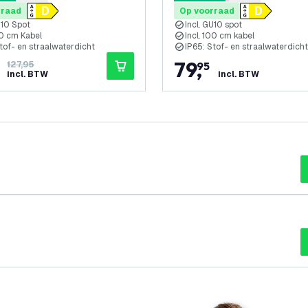
terren
4.7 score sterren
rraad
Op voorraad
U10 Spot
Incl. GU10 spot
00 cm Kabel
Incl. 100 cm kabel
tof- en straalwaterdicht
IP65: Stof- en straalwaterdicht
79
,
127,95
95
incl. BTW
incl. BTW