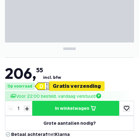
206
,
55
incl. btw
Gratis verzending
Op voorraad
Voor 22:00 besteld, vandaag verstuurd
-
+
in winkelwagen
Verminder hoeveelheid
Verhoog hoeveelheid
toevoeg
Grote aantallen nodig?
Betaal achteraf
met
Klarna