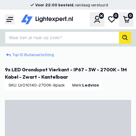
Voor 22:00 besteld
, vandaag verstuurd
0
0
Account
Mijn verlangl
Win
Menu
Waar ben je naar op zoek?
zoek
Top 10 Buitenverlichting
9x LED Grondspot Vierkant - IP67 - 3W - 2700K - 1M
Kabel - Zwart - Kantelbaar
SKU
:
LVO10140-2700K-9pack
Merk
:
Ledvion