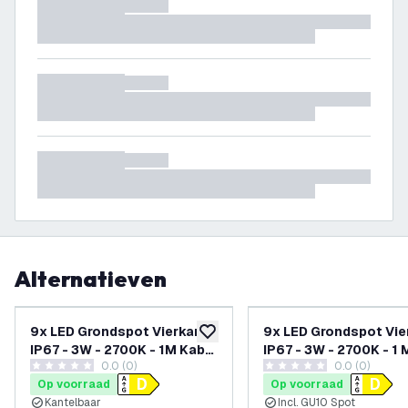
Alternatieven
9x LED Grondspot Vierkant -
9x LED Grondspot Vie
toevoegen aan verlanglijst
IP67 - 3W - 2700K - 1M Kabel
IP67 - 3W - 2700K - 1 
0.0 (0)
0.0 (0)
- RVS - Kantelbaar
Kabel
0 score sterren
0 score sterren
Op voorraad
Op voorraad
Kantelbaar
Incl. GU10 Spot