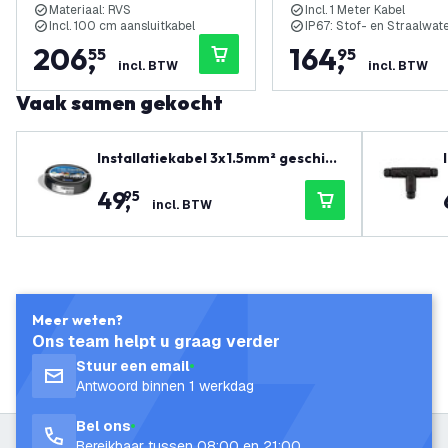
Materiaal: RVS
Incl. 1 Meter Kabel
Incl. 100 cm aansluitkabel
IP67: Stof- en Straalwat
206
,
164
,
55
95
incl. BTW
incl. BTW
Vaak samen gekocht
Installatiekabel 3x1.5mm² geschikt
voor binnen en buitengebruik of al
49
,
95
s grondkabel - 25 meter
incl. BTW
Meer weten?
Ons team helpt u graag verder
Stuur een email
Antwoord binnen 1 werkdag
Bel ons
Bereikbaar tussen 08:00 en 21:00