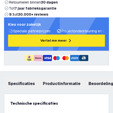
Retourneren binnen
30 dagen
Tot
7 jaar fabrieksgarantie
9.1
uit
30.000+ reviews
Kies voor zakelijk
Speciale partnerprijzen
Projectondersteuning en lichtp
Vertel me meer
+
6
Specificaties
productinformatie
beoordelin
Technische specificaties