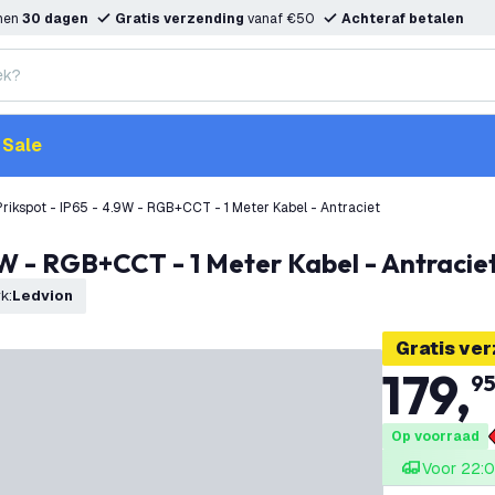
nnen
30 dagen
Gratis verzending
vanaf €50
Achteraf betalen
Sale
rikspot - IP65 - 4.9W - RGB+CCT - 1 Meter Kabel - Antraciet
.9W - RGB+CCT - 1 Meter Kabel - Antracie
rk
:
Ledvion
Gratis ve
179
,
9
Op voorraad
Voor 22:0