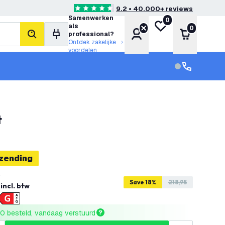
9.2 • 40.000+ reviews
4.6 score sterren
Samenwerken
0
Mijn verlanglijst
als
0
Account
Winkelwa
professional?
zoeken
Ontdek zakelijke
voordelen
klantenservic
Klantenservi
t
rzending
5
Save 18%
218,95
incl. btw
0 besteld, vandaag verstuurd