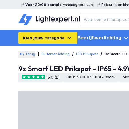
Voor 22:00 besteld
, vandaag verstuurd
Retourneren bi
Bedrijfsverlichting
Kies jouw categorie
Terug
Buitenverlichting
LED Prikspots
9x Smart LED P
9x Smart LED Prikspot - IP65 - 4
5.0 (2)
SKU
:
LVO10076-RGB-9pack
Me
5 score sterren