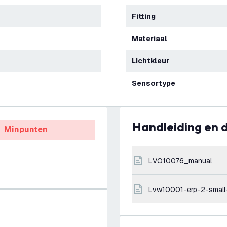
Fitting
Materiaal
Lichtkleur
Sensortype
Handleiding en
Minpunten
LVO10076_manual
lvw10001-erp-2-small