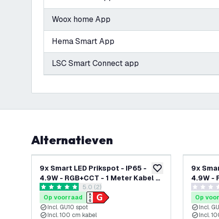
Woox home App
Hema Smart App
LSC Smart Connect app
Alternatieven
9x Smart LED Prikspot - IP65 -
9x Smart 
toevoegen aan verlan
4.9W - RGB+CCT - 1 Meter Kabel -
4.9W - 
reviews drawer openen
5.0 (2)
Aluminium
Zwart
5 score sterren
0 score s
Op voorraad
Op voo
Incl. GU10 spot
Incl. G
Incl. 100 cm kabel
Incl. 1