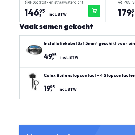
IP65: Stof- en straalwaterdicht
IP65: S
146
,
179
,
95
9
incl. BTW
Vaak samen gekocht
Installatiekabel 3x1.5mm² geschikt voor bi
49
,
95
incl. BTW
Calex Buitenstopcontact - 4 Stopcontacten
19
,
95
incl. BTW