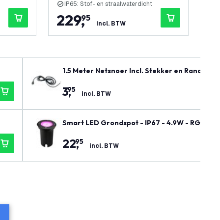
IP65: Stof- en straalwaterdicht
I
229
,
1
95
incl. BTW
1.5 Meter Netsnoer Incl. Stekker en Randaard
3
,
95
incl. BTW
Smart LED Grondspot - IP67 - 4.9W - RGB+CCT
22
,
95
incl. BTW