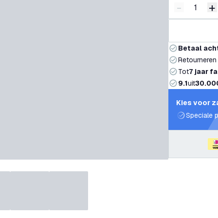
-
+
Verminder 
V
Betaal ach
Retourneren
Tot
7 jaar f
9.1
uit
30.00
Kies voor z
Speciale p