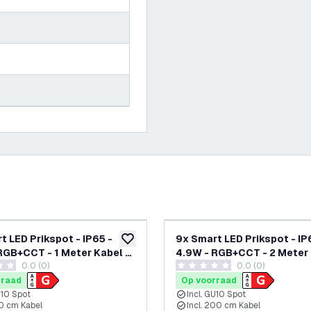
-
18
%
LED Prikspot - IP65 -
9x Smart LED Prikspot - IP
glijst
toevoegen aan verlanglijst
RGB+CCT - 1 Meter Kabel -
4.9W - RGB+CCT - 2 Meter
0.0 (0)
0.0 (0)
met Stekker - Antraciet
terren
0 score sterren
rraad
Op voorraad
U10 Spot
Incl. GU10 Spot
00 cm Kabel
Incl. 200 cm Kabel