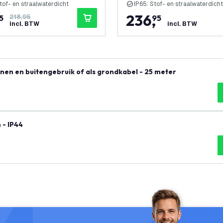
tof- en straalwaterdicht
IP65: Stof- en straalwaterdicht
236
,
5
218,95
95
incl. BTW
incl. BTW
nnen en buitengebruik of als grondkabel - 25 meter
 - IP44