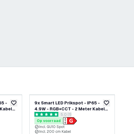
65 -
9x Smart LED Prikspot - IP65 -
Sma
toevoegen aan verlanglijst
toevoegen aan v
 Kabel
4.9W - RGB+CCT - 2 Meter Kabel
RG
reviews drawer openen
5.0 (1)
met Stekker
An
5 score sterren
5 sc
Op voorraad
Op
Incl. GU10 Spot
I
Incl. 200 cm Kabel
I