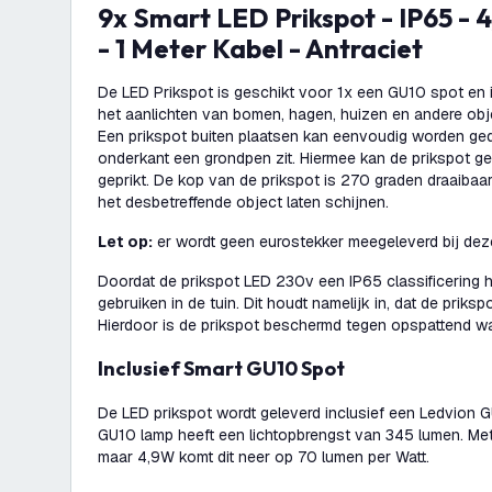
9x Smart LED Prikspot - IP65 - 4,9W - RGB+CCT
- 1 Meter Kabel - Antraciet
De LED Prikspot is geschikt voor 1x een GU10 spot en i
het aanlichten van bomen, hagen, huizen en andere obj
Een prikspot buiten plaatsen kan eenvoudig worden ged
onderkant een grondpen zit. Hiermee kan de prikspot g
geprikt. De kop van de prikspot is 270 graden draaibaar.
het desbetreffende object laten schijnen.
Let op:
er wordt geen eurostekker meegeleverd bij deze
Doordat de prikspot LED 230v een IP65 classificering he
gebruiken in de tuin. Dit houdt namelijk in, dat de priksp
Hierdoor is de prikspot beschermd tegen opspattend wat
Inclusief Smart GU10 Spot
De LED prikspot wordt geleverd inclusief een Ledvion 
GU10 lamp heeft een lichtopbrengst van 345 lumen. Me
maar 4,9W komt dit neer op 70 lumen per Watt.