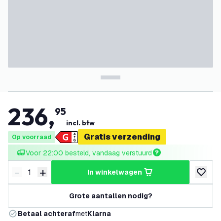
236
,
95
incl. btw
Gratis verzending
Op voorraad
Voor 22:00 besteld, vandaag verstuurd
-
+
in winkelwagen
Verminder hoeveelheid
Verhoog hoeveelheid
toevoeg
Grote aantallen nodig?
Betaal achteraf
met
Klarna