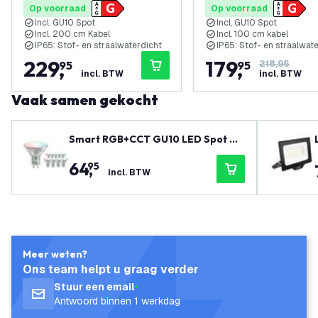
Op voorraad
Op voorraad
Incl. GU10 Spot
Incl. GU10 Spot
Incl. 200 cm Kabel
Incl. 100 cm kabel
IP65: Stof- en straalwaterdicht
IP65: Stof- en straalwat
229
,
179
,
95
95
218,95
incl. BTW
incl. BTW
Vaak samen gekocht
Smart RGB+CCT GU10 LED Spot Di
mbaar - Wifi - 4.9W - 10 Pack
64
,
95
incl. BTW
Meer weten?
Ons team helpt u graag verder
Stuur een email
Antwoord binnen 1 werkdag