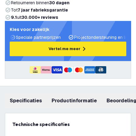
Retourneren binnen
30 dagen
Tot
7 jaar fabrieksgarantie
9.1
uit
30.000+ reviews
Kies voor zakelijk
Speciale partnerprijzen
Projectondersteuning en lichtp
Vertel me meer
+
6
Specificaties
productinformatie
beoordelin
Technische specificaties