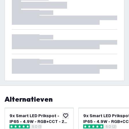
Alternatieven
9x Smart LED Prikspot -
9x Smart LED Prikspot
toevoegen aan verlanglijst
IP65 - 4.9W - RGB+CCT - 2
IP65 - 4.9W - RGB+CCT
reviews drawer openen
5.0 (1)
reviews draw
5.0 (2)
Meter Kabel met Stekker
Meter Kabel - Antraci
5 score sterren
5 score sterren