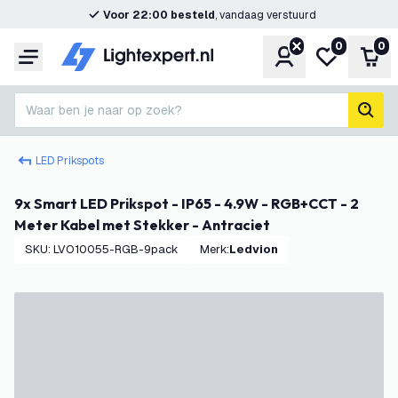
Voor 22:00 besteld
, vandaag verstuurd
0
0
Account
Mijn verlangl
Win
Menu
Waar ben je naar op zoek?
zoek
LED Prikspots
9x Smart LED Prikspot - IP65 - 4.9W - RGB+CCT - 2
Meter Kabel met Stekker - Antraciet
SKU
:
LVO10055-RGB-9pack
Merk
:
Ledvion