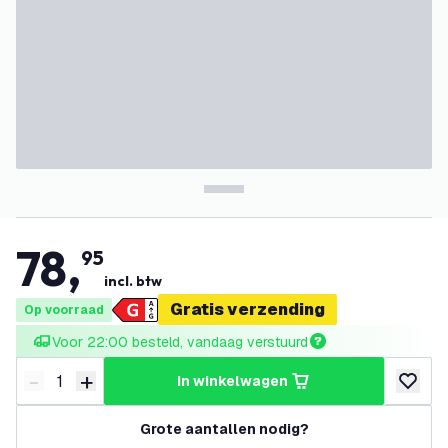
78
,
95
incl. btw
Gratis verzending
Op voorraad
Voor 22:00 besteld, vandaag verstuurd
-
+
in winkelwagen
Verminder hoeveelheid
Verhoog hoeveelheid
toevoeg
Grote aantallen nodig?