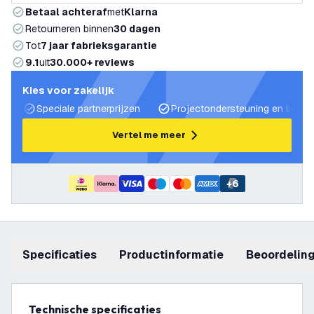
Betaal achteraf
met
Klarna
Retourneren binnen
30 dagen
Tot
7 jaar fabrieksgarantie
9.1
uit
30.000+ reviews
Kies voor zakelijk
Speciale partnerprijzen
Projectondersteuning en lichtp
Vertel me meer
+
6
Specificaties
productinformatie
beoordelin
Technische specificaties