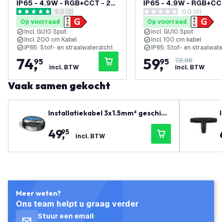
IP65 - 4.9W - RGB+CCT - 2
IP65 - 4.9W - RGB+CC
reviews drawer openen
5.0 (2)
0.0 (0)
Meter Kabel met Stekker -
Meter Kabel - Antraci
5 score sterren
0 score sterren
Op voorraad
Op voorraad
Zwart
Incl. GU10 Spot
Incl. GU10 Spot
Incl. 200 cm Kabel
Incl. 100 cm kabel
IP65: Stof- en straalwaterdicht
IP65: Stof- en straalwat
74
,
59
,
95
95
72,95
incl. BTW
incl. BTW
Vaak samen gekocht
Installatiekabel 3x1.5mm² geschikt
voor binnen en buitengebruik of al
49
,
95
s grondkabel - 25 meter
incl. BTW
Meer weten?
Ons team helpt u graag verder
Stuur een email