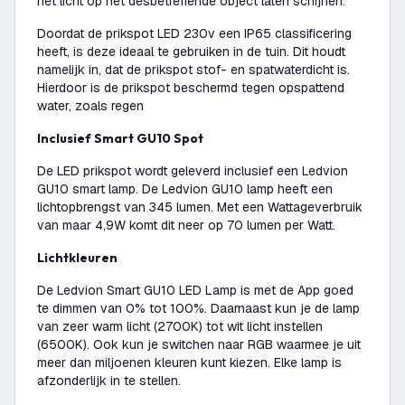
het licht op het desbetreffende object laten schijnen.
Doordat de prikspot LED 230v een IP65 classificering
heeft, is deze ideaal te gebruiken in de tuin. Dit houdt
namelijk in, dat de prikspot stof- en spatwaterdicht is.
Hierdoor is de prikspot beschermd tegen opspattend
water, zoals regen
Inclusief Smart GU10 Spot
De LED prikspot wordt geleverd inclusief een Ledvion
GU10 smart lamp. De Ledvion GU10 lamp heeft een
lichtopbrengst van 345 lumen. Met een Wattageverbruik
van maar 4,9W komt dit neer op 70 lumen per Watt.
Lichtkleuren
De Ledvion Smart GU10 LED Lamp is met de App goed
te dimmen van 0% tot 100%. Daarnaast kun je de lamp
van zeer warm licht (2700K) tot wit licht instellen
(6500K). Ook kun je switchen naar RGB waarmee je uit
meer dan miljoenen kleuren kunt kiezen. Elke lamp is
afzonderlijk in te stellen.