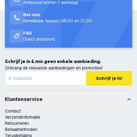
Antwoord binnen 1 werkdag
Bel ons
Bereikbaar tussen 08:00 en 21:00
FAQ
Direct antwoord
Schrijf je in & mis geen enkele aanbieding.
Ontvang de nieuwste aanbiedingen en promoties!
Schrijf je in!
Klantenservice
Contact
Verzendinformatie
Retourneren
Betaalmethoden
Terugbetaling