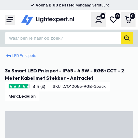
Voor 22:00 besteld
, vandaag verstuurd
0
0
Account
Mijn verlangl
Win
Menu
Waar ben je naar op zoek?
zoek
LED Prikspots
3x Smart LED Prikspot - IP65 - 4.9W - RGB+CCT - 2
Meter Kabel met Stekker - Antraciet
4.5 (4)
SKU
:
LVO10055-RGB-3pack
4.5 score sterren
Merk
:
Ledvion