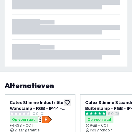
Alternatieven
Calex Slimme Industriële
Calex Slimme Staand
toevoegen aan verlanglijst
Wandlamp - RGB - IP44 -
Buitenlamp - RGB - IP
0.0 (0)
reviews draw
5.0 (3)
Smart tuinverlichting
Smart paalverlichtin
0 score sterren
5 score sterren
Op voorraad
Op voorraad
RGB + CCT
RGB + CCT
2 jaar garantie
Incl. grondpin