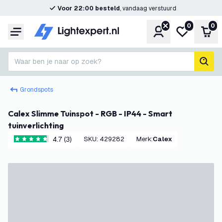
Voor 22:00 besteld
, vandaag verstuurd
0
0
Account
Mijn verlangl
Win
Menu
Waar ben je naar op zoek?
zoek
Grondspots
Calex Slimme Tuinspot - RGB - IP44 - Smart
tuinverlichting
4.7 (3)
SKU
:
429282
Merk
:
Calex
4.7 score sterren