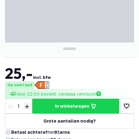
25
,
-
incl. btw
Op voorraad
Voor 22:00 besteld, vandaag verstuurd
-
+
in winkelwagen
Verminder hoeveelheid
Verhoog hoeveelheid
toevoeg
Grote aantallen nodig?
Betaal achteraf
met
Klarna