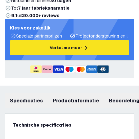
Retourneren binnen
30 dagen
Tot
7 jaar fabrieksgarantie
9.1
uit
30.000+ reviews
Kies voor zakelijk
Speciale partnerprijzen
Projectondersteuning en lichtp
Vertel me meer
+
6
Specificaties
productinformatie
beoordelin
Technische specificaties