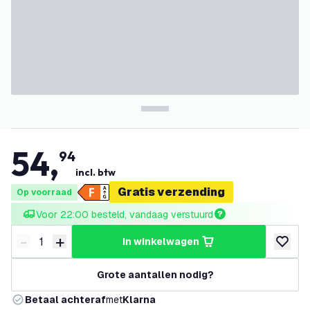
54
,
94
incl. btw
Gratis verzending
Op voorraad
Voor 22:00 besteld, vandaag verstuurd
-
+
in winkelwagen
Verminder hoeveelheid
Verhoog hoeveelheid
toevoeg
Grote aantallen nodig?
Betaal achteraf
met
Klarna