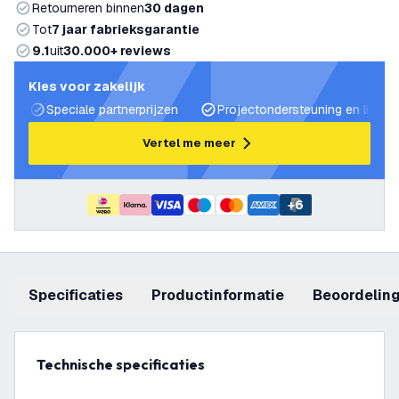
Retourneren binnen
30 dagen
Tot
7 jaar fabrieksgarantie
9.1
uit
30.000+ reviews
Kies voor zakelijk
Speciale partnerprijzen
Projectondersteuning en lichtp
Vertel me meer
+
6
Specificaties
productinformatie
beoordelin
Technische specificaties