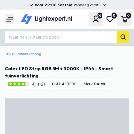
Voor 22:00 besteld
, vandaag verstuurd
0
0
Account
Mijn verlangl
Win
Menu
Waar ben je naar op zoek?
zoek
Buitenverlichting
Calex LED Strip RGB 5M + 3000K - IP44 - Smart
tuinverlichting
4.1 (12)
SKU
:
429290
Merk
:
Calex
4.1 score sterren