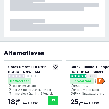
Alternatieven
Calex Smart LED Strip -
Calex Slimme Tuinspo
toevoegen aan verlanglijst
RGBIC - 4.9W - 5M
RGB - IP44 - Smart
0.0 (0)
reviews draw
4.7 (3)
tuinverlichting
0 score sterren
4.7 score sterren
Op voorraad
Op voorraad
Bediening via app
RGB + CCT
Incl. 2,5 meter Aansluitsnoer
Incl. 2 meter kabel
Immersieve Gaming & Muziek
IP44: Spatwaterdicht
18
,
25
,
-
69
incl. BTW
incl. BTW