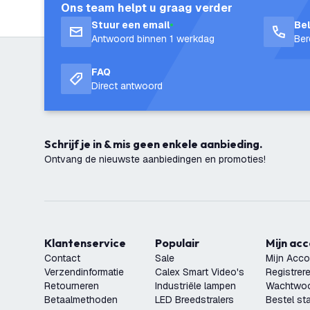
Ons team helpt u graag verder
Stuur een email
Be
Antwoord binnen 1 werkdag
Ber
FAQ
Direct antwoord
Schrijf je in & mis geen enkele aanbieding.
Ontvang de nieuwste aanbiedingen en promoties!
Klantenservice
Populair
Mijn ac
Contact
Sale
Mijn Acco
Verzendinformatie
Calex Smart Video's
Registrer
Retourneren
Industriële lampen
Wachtwoo
Betaalmethoden
LED Breedstralers
Bestel st