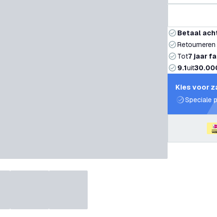
Betaal ach
Retourneren
Tot
7 jaar f
9.1
uit
30.00
Kies voor z
Speciale p