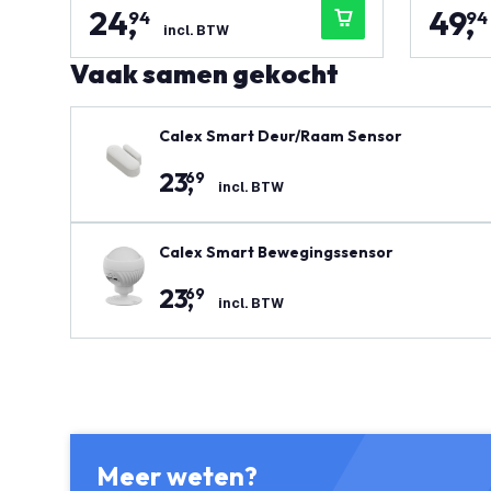
24
,
49
,
94
94
incl. BTW
Vaak samen gekocht
Calex Smart Deur/Raam Sensor
23
,
69
incl. BTW
Calex Smart Bewegingssensor
23
,
69
incl. BTW
Meer weten?