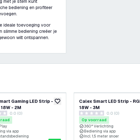
g met je stem kunt
sche bediening en profiteer
oevoegen.
e ideale toevoeging voor
en slimme bediening creëer je
f gewoon wilt ontspannen.
mart Gaming LED Strip -
Calex Smart LED Strip - RG
glijst
toevoegen aan verlanglijst
 18W - 2M
18W - 3M
0.0 (0)
0.0 (0)
terren
0 score sterren
rraad
Op voorraad
Play
360° Verlichting
ing via app
Bediening via app
fstandsbediening
Incl. 1,5 meter snoer