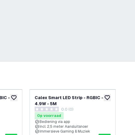
BIC -
Calex Smart LED Strip - RGBIC -
Ca
toevoegen aan verlanglijst
toevoegen aan v
4.9W - 5M
RG
0.0 (0)
0 score sterren
0 sc
Op voorraad
Op
Bediening via app
B
Incl. 2,5 meter Aansluitsnoer
>
Immersieve Gaming & Muziek
I