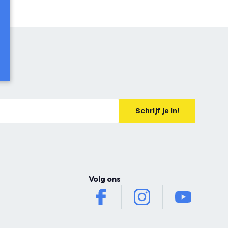
Schrijf je in!
Volg ons
facebook
instagram
youtube