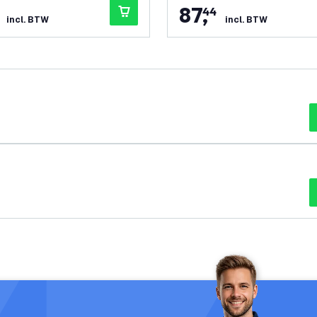
87
,
44
incl. BTW
incl. BTW