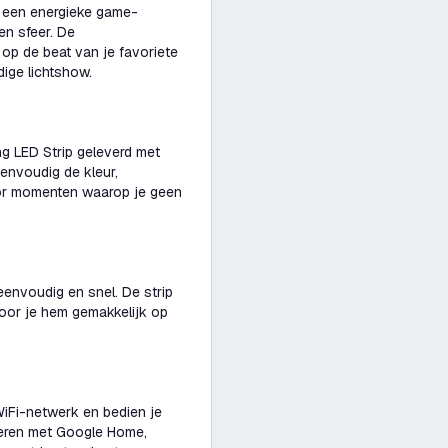
oor een energieke game-
en sfeer. De
op de beat van je favoriete
ige lichtshow.
g LED Strip geleverd met
eenvoudig de kleur,
oor momenten waarop je geen
eenvoudig en snel. De strip
door je hem gemakkelijk op
WiFi-netwerk en bedien je
greren met Google Home,