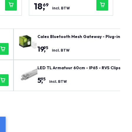
18
,
7
69
incl. BTW
Calex Bluetooth Mesh Gateway - Plug-in
19
,
95
incl. BTW
LED TL Armatuur 60cm - IP65 - RVS Clips
5
,
95
incl. BTW