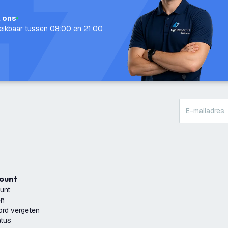
l ons
eikbaar tussen 08:00 en 21:00
count
unt
en
rd vergeten
atus