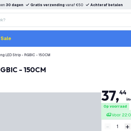
nnen
30 dagen
Gratis verzending
vanaf €50
Achteraf betalen
Sale
ng LED Strip - RGBIC - 150CM
 RGBIC - 150CM
37
,
44
in
Op voorraad
Voor 22:0
-
+
Verminder 
V