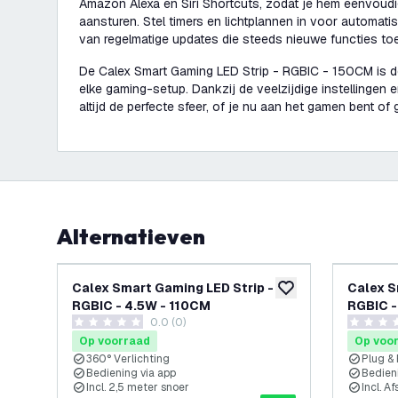
Amazon Alexa en Siri Shortcuts, zodat je hem eenvoudi
aansturen. Stel timers en lichtplannen in voor automati
van regelmatige updates die steeds nieuwe functies t
De Calex Smart Gaming LED Strip - RGBIC - 150CM is d
elke gaming-setup. Dankzij de veelzijdige instellingen 
altijd de perfecte sfeer, of je nu aan het gamen bent o
Alternatieven
Calex Smart Gaming LED Strip -
Calex S
toevoegen aan verlan
RGBIC - 4.5W - 110CM
RGBIC -
0.0 (0)
0 score sterren
0 score s
Op voorraad
Op voo
360° Verlichting
Plug & 
Bediening via app
Bedien
Incl. 2,5 meter snoer
Incl. A