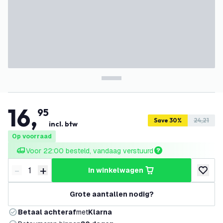
16
,
95
Save 30%
24,21
incl. btw
Op voorraad
Voor 22:00 besteld, vandaag verstuurd
-
+
in winkelwagen
Verminder hoeveelheid
Verhoog hoeveelheid
toevoeg
Grote aantallen nodig?
Betaal achteraf
met
Klarna