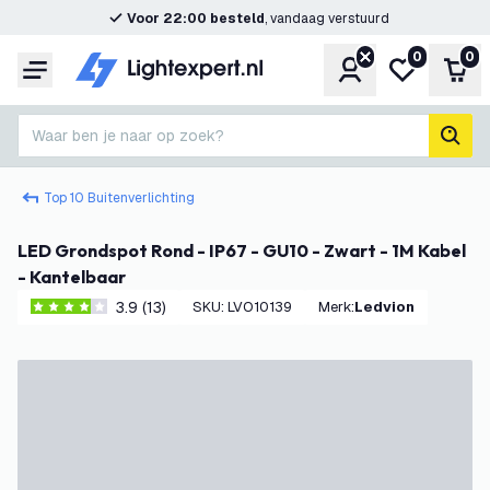
Voor 22:00 besteld
, vandaag verstuurd
0
0
Account
Mijn verlangl
Win
Menu
Waar ben je naar op zoek?
zoek
Top 10 Buitenverlichting
LED Grondspot Rond - IP67 - GU10 - Zwart - 1M Kabel
- Kantelbaar
3.9 (13)
SKU
:
LVO10139
Merk
:
Ledvion
3.9 score sterren