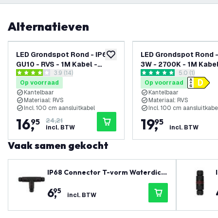
Alternatieven
-
30
%
LED Grondspot Rond - IP67 -
LED Grondspot Rond -
toevoegen aan verlanglijst
GU10 - RVS - 1M Kabel -
3W - 2700K - 1M Kabel
reviews drawer openen
3.9 (14)
reviews draw
5.0 (1)
Kantelbaar
Zwart - Kantelbaar
3.9 score sterren
5 score sterren
Op voorraad
Op voorraad
Kantelbaar
Kantelbaar
Materiaal: RVS
Materiaal: RVS
Incl. 100 cm aansluitkabel
Incl. 100 cm aansluitkabe
16
,
19
,
95
24,21
95
incl. BTW
incl. BTW
Vaak samen gekocht
IP68 Connector T-vorm Waterdich
t
6
,
95
incl. BTW