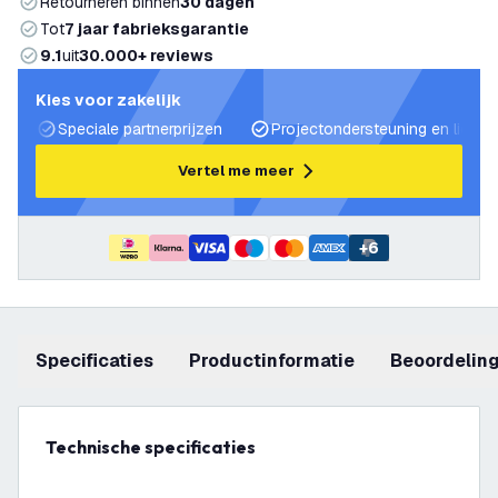
Retourneren binnen
30 dagen
Tot
7 jaar fabrieksgarantie
9.1
uit
30.000+ reviews
Kies voor zakelijk
Speciale partnerprijzen
Projectondersteuning en lichtp
Vertel me meer
+
6
Specificaties
productinformatie
beoordelin
Technische specificaties