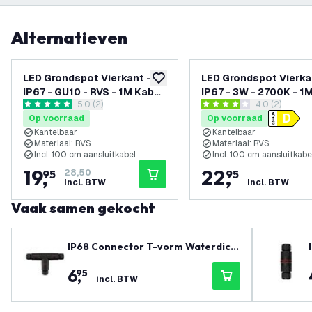
Alternatieven
-
30
%
LED Grondspot Vierkant -
LED Grondspot Vierka
toevoegen aan verlanglijst
IP67 - GU10 - RVS - 1M Kabel
IP67 - 3W - 2700K - 1
reviews drawer openen
5.0 (2)
reviews draw
4.0 (2)
- Kantelbaar
- Zwart - Kantelbaar
5 score sterren
4 score sterren
Op voorraad
Op voorraad
Kantelbaar
Kantelbaar
Materiaal: RVS
Materiaal: RVS
Incl. 100 cm aansluitkabel
Incl. 100 cm aansluitkabe
19
,
22
,
95
28,50
95
incl. BTW
incl. BTW
Vaak samen gekocht
IP68 Connector T-vorm Waterdich
t
6
,
95
incl. BTW