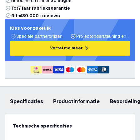
Retourneren binnen
30 dagen
Tot
7 jaar fabrieksgarantie
9.1
uit
30.000+ reviews
Kies voor zakelijk
Speciale partnerprijzen
Projectondersteuning en lichtp
Vertel me meer
+
6
Specificaties
productinformatie
beoordelin
Technische specificaties