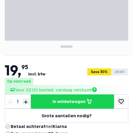
19
,
95
Save 30%
28,50
incl. btw
Op voorraad
Voor 22:00 besteld, vandaag verstuurd
-
+
in winkelwagen
Verminder hoeveelheid
Verhoog hoeveelheid
toevoeg
Grote aantallen nodig?
Betaal achteraf
met
Klarna