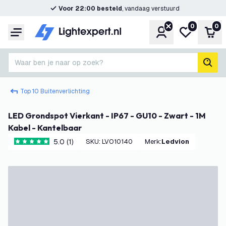
Voor 22:00 besteld
, vandaag verstuurd
0
0
Account
Mijn verlangl
Win
Menu
Waar ben je naar op zoek?
zoek
Top 10 Buitenverlichting
LED Grondspot Vierkant - IP67 - GU10 - Zwart - 1M
Kabel - Kantelbaar
5.0 (1)
SKU
:
LVO10140
Merk
:
Ledvion
5 score sterren