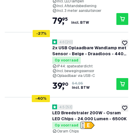
Lampen - G40 - Plug & Play
Incl. LED lampen
Incl. Afstandsbediening
Incl. 3 meter aansluitsnoer
79
,
95
incl. BTW
-
27
%
reviews drawer openen
4.6
[
20
]
4.6 score sterren
toevoe
2x USB Oplaadbare Wandlamp met
Sensor - Beige - Draadloos - 4400
mAh Accu - Geschikt voor Binnen &
Op voorraad
Buiten
IP44: spatwaterdicht
Incl. bewegingssensor
Oplaadbaar via USB-C
39
,
90
54,95
incl. BTW
-
40
%
reviews drawer openen
4.5
[
53
]
4.5 score sterren
toevoe
LED Breedstraler 200W - Osram
LED Chips - 24.000 Lumen - 6500K
Op voorraad
Osram Chips