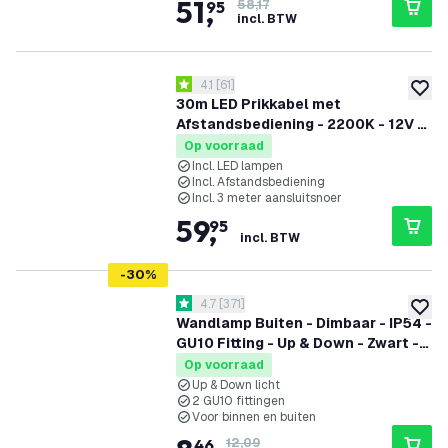
51
,
95
58,17
incl. BTW
reviews drawer openen
4.1
[
61
]
4.1 score sterren
toevoe
30m LED Prikkabel met
Afstandsbediening - 2200K - 12V -
IP54 - Koppelbaar - Incl. 50 LED
Op voorraad
Lampen - G40 - Plug & Play
Incl. LED lampen
Incl. Afstandsbediening
Incl. 3 meter aansluitsnoer
59
,
95
incl. BTW
-
30
%
reviews drawer openen
4.7
[
371
]
4.7 score sterren
toevoe
Wandlamp Buiten - Dimbaar - IP54 -
GU10 Fitting - Up & Down - Zwart -
Geschikt voor Binnen & Buiten
Op voorraad
Up & Down licht
2 GU10 fittingen
Voor binnen en buiten
46
12,09