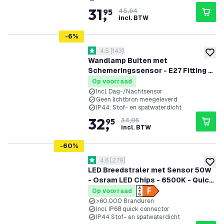
31
,
95
45,64
incl. BTW
-
6
%
reviews drawer openen
4.5
[
143
]
4.5 score sterren
toevoe
Wandlamp Buiten met
Schemeringssensor - E27 Fitting -
IP44 - Zwart
Op voorraad
Incl. Dag-/Nachtsensor
Geen lichtbron meegeleverd
IP44: Stof- en spatwaterdicht
32
,
95
34,95
incl. BTW
-
60
%
reviews drawer openen
4.6
[
279
]
4.6 score sterren
toevoe
LED Breedstraler met Sensor 50W
- Osram LED Chips - 6500K - Quick
Connector - 5 Jaar garantie
Op voorraad
>60.000 Branduren
Incl. IP68 quick connector
IP44 Stof- en spatwaterdicht