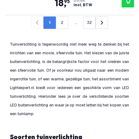
18
,
95
29,95
incl. BTW
1
2
...
32
Vorige
Volgende
Tuinverlichting is tegenwoordig niet meer weg te denken bij het
inrichten van een mooie, sfeervolle tuin. Het kiezen van de juiste
buitenverlichting, is de belangrijkste factor voor het creëren van
een sfeervolle tuin. Of je voorkeur nou uitgaat naar een modern
ingerichte tuin, of een warme, gezellige tuin, het assortiment van
Lightexpert.nl biedt voor iedereen een geschikte vorm van LED
tuinverlichting. Hieronder lees je over de verschillende soorten
LED buitenverlichting en waar je op moet letten bij het kopen van
een tuinlamp.
Soorten tuinverlichting