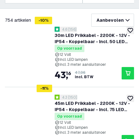
filteren
754
artikelen
Aanbevolen
-
10
%
reviews drawer openen
4.6
[
156
]
4.6 score sterren
toevoe
30m LED Prikkabel - 2200K - 12V -
IP54 - Koppelbaar - Incl. 50 LED
Lampen - G40 - Plug & Play
Op voorraad
12 Volt
Incl. LED lampen
Incl. 3 meter aansluitsnoer
43
,
16
47,96
incl. BTW
-
11
%
reviews drawer openen
4.3
[
150
]
4.3 score sterren
toevoe
45m LED Prikkabel - 2200K - 12V -
IP54 - Koppelbaar - Incl. 75 LED
Lampen - G40 - Plug & Play
Op voorraad
12 Volt
Incl. LED lampen
Incl. 3 meter aansluitsnoer