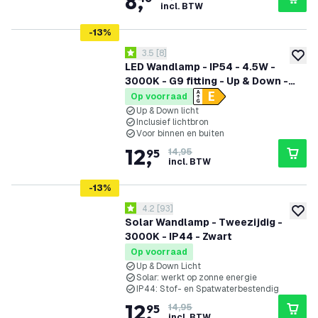
8
,
incl. BTW
-
13
%
reviews drawer openen
3.5
[
8
]
3.5 score sterren
toevoe
LED Wandlamp - IP54 - 4.5W -
3000K - G9 fitting - Up & Down -
Zwart - Geschikt voor Binnen &
Op voorraad
Buiten
Up & Down licht
Inclusief lichtbron
Voor binnen en buiten
12
,
95
14,95
incl. BTW
-
13
%
reviews drawer openen
4.2
[
93
]
4.2 score sterren
toevoe
Solar Wandlamp - Tweezijdig -
3000K - IP44 - Zwart
Op voorraad
Up & Down Licht
Solar: werkt op zonne energie
IP44: Stof- en Spatwaterbestendig
12
,
95
14,95
incl. BTW