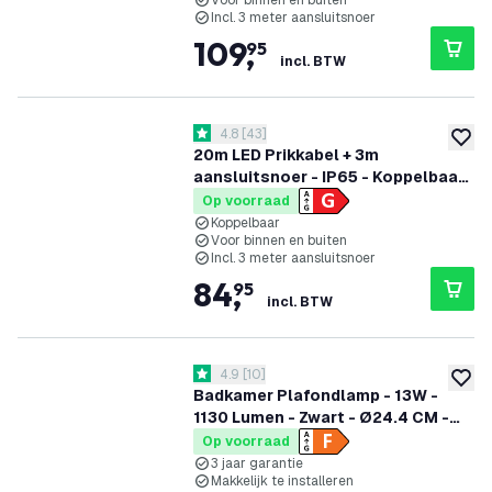
Voor binnen en buiten
Incl. 3 meter aansluitsnoer
109
,
95
incl. BTW
reviews drawer openen
4.8
[
43
]
4.8 score sterren
toevoe
20m LED Prikkabel + 3m
aansluitsnoer - IP65 - Koppelbaar
- Incl. 20 LED Lampen
Op voorraad
Koppelbaar
Voor binnen en buiten
Incl. 3 meter aansluitsnoer
84
,
95
incl. BTW
reviews drawer openen
4.9
[
10
]
4.9 score sterren
toevoe
Badkamer Plafondlamp - 13W -
1130 Lumen - Zwart - Ø24.4 CM -
IP44 Waterdicht - 2700K - LED
Op voorraad
Plafonniere
3 jaar garantie
Makkelijk te installeren