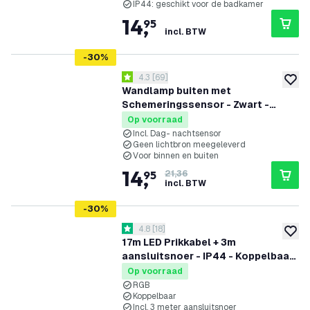
IP44: geschikt voor de badkamer
14
,
95
incl. BTW
-
30
%
reviews drawer openen
4.3
[
69
]
4.3 score sterren
toevoe
Wandlamp buiten met
Schemeringssensor - Zwart -
Tweezijdig - 2xGU10 fitting - IP44
Op voorraad
Incl. Dag- nachtsensor
Geen lichtbron meegeleverd
Voor binnen en buiten
14
,
95
21,36
incl. BTW
-
30
%
reviews drawer openen
4.8
[
18
]
4.8 score sterren
toevoe
17m LED Prikkabel + 3m
aansluitsnoer - IP44 - Koppelbaar
- Incl. 30 LED Lampen
Op voorraad
RGB
Koppelbaar
Incl. 3 meter aansluitsnoer