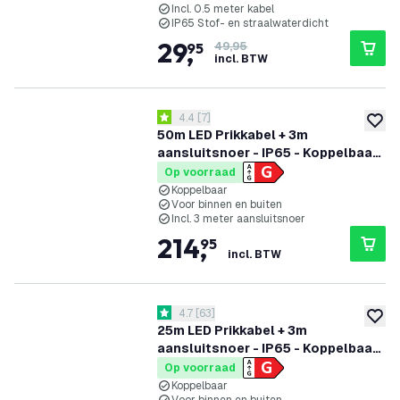
Incl. 0.5 meter kabel
IP65 Stof- en straalwaterdicht
29
,
95
49,95
incl. BTW
reviews drawer openen
4.4
[
7
]
4.4 score sterren
toevoe
50m LED Prikkabel + 3m
aansluitsnoer - IP65 - Koppelbaar
- Incl. 50 LED Lampen
Op voorraad
Koppelbaar
Voor binnen en buiten
Incl. 3 meter aansluitsnoer
214
,
95
incl. BTW
reviews drawer openen
4.7
[
63
]
4.7 score sterren
toevoe
25m LED Prikkabel + 3m
aansluitsnoer - IP65 - Koppelbaar
- Incl. 25 LED Lampen
Op voorraad
Koppelbaar