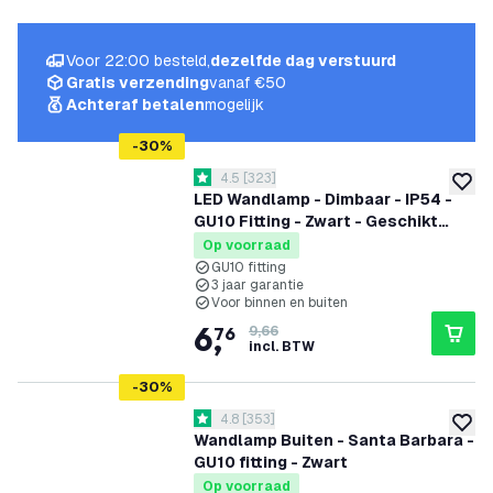
Voor 22:00 besteld,
dezelfde dag verstuurd
Gratis verzending
vanaf €50
Achteraf betalen
mogelijk
-
30
%
reviews drawer openen
4.5
[
323
]
4.5 score sterren
toevoe
LED Wandlamp - Dimbaar - IP54 -
GU10 Fitting - Zwart - Geschikt
voor Binnen & Buiten
Op voorraad
GU10 fitting
3 jaar garantie
Voor binnen en buiten
6
,
76
9,66
incl. BTW
-
30
%
reviews drawer openen
4.8
[
353
]
4.8 score sterren
toevoe
Wandlamp Buiten - Santa Barbara -
GU10 fitting - Zwart
Op voorraad