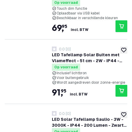
Op voorraad
Touch dim functie
Oplaadbaar via USB kabel
Beschikbaar in verschillende kleuren
69
,
95
incl. BTW
0.0
[
0
]
0 score sterren
toevoe
LED Tafellamp Solar Buiten met
Vlameffect - 51 cm - 2W - IP44 -
Mineros - Grijs
Op voorraad
Inclusief lichtbron
Voor buitengebruik
Wordt aangedreven door zonne-energie
91
,
95
incl. BTW
0.0
[
0
]
0 score sterren
toevoe
LED Solar Tafellamp Saulio - 3W -
3000K - IP44 - 200 Lumen - Zwart -
5 jaar garantie
Op voorraad