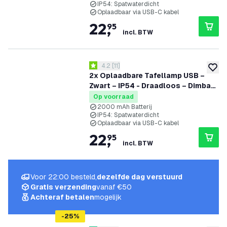
IP54: Spatwaterdicht
Oplaadbaar via USB-C kabel
22
,
95
incl. BTW
reviews drawer openen
4.2
[
11
]
4.2 score sterren
toevoe
2x Oplaadbare Tafellamp USB –
Zwart – IP54 - Draadloos – Dimbaar
– CCT – 2000 mAh Batterij - Vita
Op voorraad
2000 mAh Batterij
IP54: Spatwaterdicht
Oplaadbaar via USB-C kabel
22
,
95
incl. BTW
Voor 22:00 besteld,
dezelfde dag verstuurd
Gratis verzending
vanaf €50
Achteraf betalen
mogelijk
-
25
%