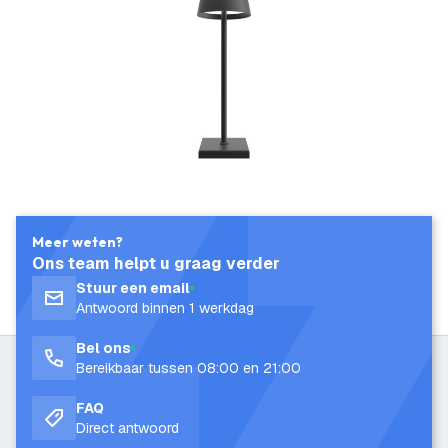
Meer weten?
Ons team helpt u graag verder
Stuur een email
Antwoord binnen 1 werkdag
Bel ons
Bereikbaar tussen 08:00 en 21:00
FAQ
Direct antwoord