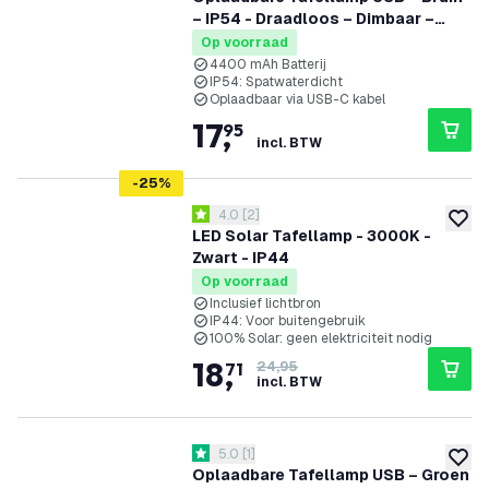
– IP54 - Draadloos – Dimbaar –
CCT – 4400 mAh Batterij - Nyra
Op voorraad
4400 mAh Batterij
IP54: Spatwaterdicht
Oplaadbaar via USB-C kabel
17
,
95
incl. BTW
-
25
%
reviews drawer openen
4.0
[
2
]
4 score sterren
toevoe
LED Solar Tafellamp - 3000K -
Zwart - IP44
Op voorraad
Inclusief lichtbron
IP44: Voor buitengebruik
100% Solar: geen elektriciteit nodig
18
,
71
24,95
incl. BTW
reviews drawer openen
5.0
[
1
]
5 score sterren
toevoe
Oplaadbare Tafellamp USB – Groen