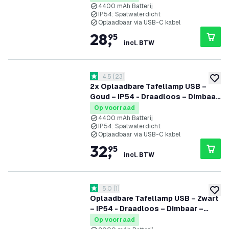
4400 mAh Batterij
IP54: Spatwaterdicht
Oplaadbaar via USB-C kabel
28
,
95
incl. BTW
reviews drawer openen
4.5
[
23
]
4.5 score sterren
toevoe
2x Oplaadbare Tafellamp USB –
Goud – IP54 - Draadloos – Dimbaar
– CCT – 4400 mAh Batterij - Nyra
Op voorraad
4400 mAh Batterij
IP54: Spatwaterdicht
Oplaadbaar via USB-C kabel
32
,
95
incl. BTW
reviews drawer openen
5.0
[
1
]
5 score sterren
toevoe
Oplaadbare Tafellamp USB – Zwart
– IP54 - Draadloos – Dimbaar –
CCT – 2000 mAh Batterij - Vita
Op voorraad