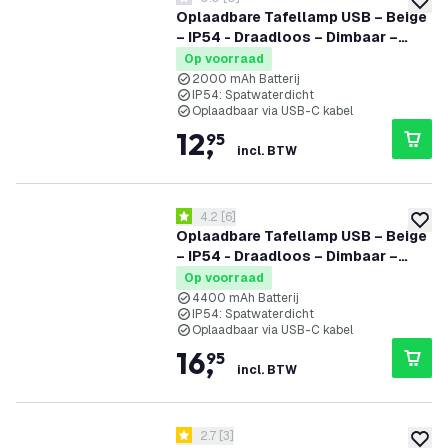
0 score sterren
toevoe
Oplaadbare Tafellamp USB – Beige
– IP54 - Draadloos – Dimbaar –
CCT – 2000 mAh Batterij - Vita
Op voorraad
2000 mAh Batterij
IP54: Spatwaterdicht
Oplaadbaar via USB-C kabel
12
,
95
incl. BTW
reviews drawer openen
4.2
[
6
]
4.2 score sterren
toevoe
Oplaadbare Tafellamp USB – Beige
– IP54 - Draadloos – Dimbaar –
CCT – 4400 mAh Batterij - Nyra
Op voorraad
4400 mAh Batterij
IP54: Spatwaterdicht
Oplaadbaar via USB-C kabel
16
,
95
incl. BTW
reviews drawer openen
2.7
[
3
]
2.7 score sterren