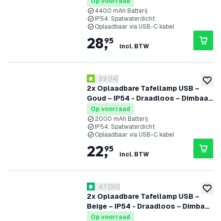
– CCT – 4400 mAh Batterij - Nyra
Op voorraad
4400 mAh Batterij
IP54: Spatwaterdicht
Oplaadbaar via USB-C kabel
28
,
95
incl. BTW
reviews drawer openen
3.9
[
14
]
3.9 score sterren
toevoe
2x Oplaadbare Tafellamp USB –
Goud – IP54 - Draadloos – Dimbaar
– CCT – 2000 mAh Batterij - Vita
Op voorraad
2000 mAh Batterij
IP54: Spatwaterdicht
Oplaadbaar via USB-C kabel
22
,
95
incl. BTW
reviews drawer openen
4.7
[
30
]
4.7 score sterren
toevoe
2x Oplaadbare Tafellamp USB –
Beige – IP54 - Draadloos – Dimbaar
– CCT – 4400 mAh Batterij - Nyra
Op voorraad