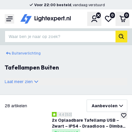
Voor 22:00 besteld
, vandaag verstuurd
0
0
Account
Mijn verlangl
Win
Menu
Waar ben je naar op zoek?
zoek
Buitenverlichting
Tafellampen Buiten
Laat meer zien
filteren
28
artikelen
Aanbevolen
reviews drawer openen
4.4
[
53
]
4.4 score sterren
toevoe
2x Oplaadbare Tafellamp USB –
Zwart – IP54 - Draadloos – Dimbaar