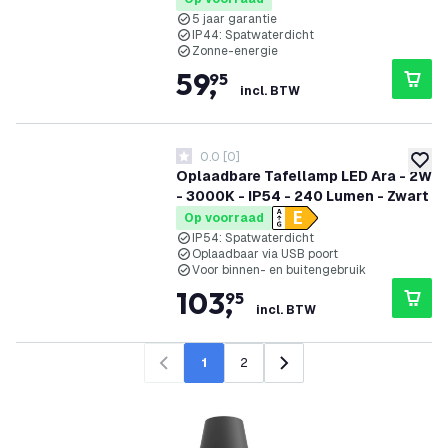
5 jaar garantie
IP44: Spatwaterdicht
Zonne-energie
59
,
95
incl. BTW
0.0
[
0
]
0 score sterren
toevoe
Oplaadbare Tafellamp LED Ara - 2W
- 3000K - IP54 - 240 Lumen - Zwart
Op voorraad
IP54: Spatwaterdicht
Oplaadbaar via USB poort
Voor binnen- en buitengebruik
103
,
95
incl. BTW
1
2
Vorige
Volgende