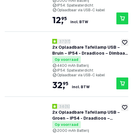
2000 mAh Batterij
IP54: Spatwaterdicht
Oplaadbaar via USB-C kabel
12
,
95
incl. BTW
reviews drawer openen
3.7
[
17
]
3.7 score sterren
toevoe
2x Oplaadbare Tafellamp USB –
Bruin – IP54 - Draadloos – Dimbaar
– CCT – 4400 mAh Batterij - Nyra
Op voorraad
4400 mAh Batterij
IP54: Spatwaterdicht
Oplaadbaar via USB-C kabel
32
,
95
incl. BTW
reviews drawer openen
3.6
[
5
]
3.6 score sterren
toevoe
2x Oplaadbare Tafellamp USB –
Groen – IP54 - Draadloos –
Dimbaar – CCT – 2000 mAh Batterij
Op voorraad
- Vita
2000 mAh Batterij