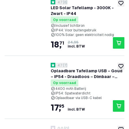
reviews drawer openen
4.7
[
6
]
4.7 score sterren
toevoe
LED Solar Tafellamp - 3000K -
Zwart - IP44
Op voorraad
Inclusief lichtbron
IP44: Voor buitengebruik
100% Solar: geen elektriciteit nodig
18
,
71
24,95
incl. BTW
reviews drawer openen
4.7
[
7
]
4.7 score sterren
toevoe
Oplaadbare Tafellamp USB – Goud
– IP54 - Draadloos – Dimbaar –
CCT – 4400 mAh Batterij - Nyra
Op voorraad
4400 mAh Batterij
IP54: Spatwaterdicht
Oplaadbaar via USB-C kabel
17
,
95
incl. BTW
0.0
[
0
]