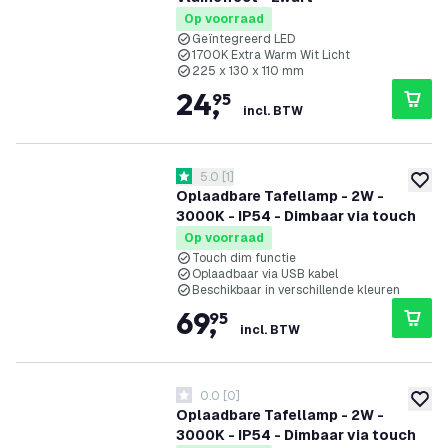
Op voorraad
Geïntegreerd LED
1700K Extra Warm Wit Licht
225 x 130 x 110 mm
24
,
95
incl. BTW
reviews drawer openen
5.0
[
1
]
5 score sterren
toevoe
Oplaadbare Tafellamp - 2W -
3000K - IP54 - Dimbaar via touch
Op voorraad
Touch dim functie
Oplaadbaar via USB kabel
Beschikbaar in verschillende kleuren
69
,
95
incl. BTW
0.0
[
0
]
0 score sterren
toevoe
Oplaadbare Tafellamp - 2W -
3000K - IP54 - Dimbaar via touch