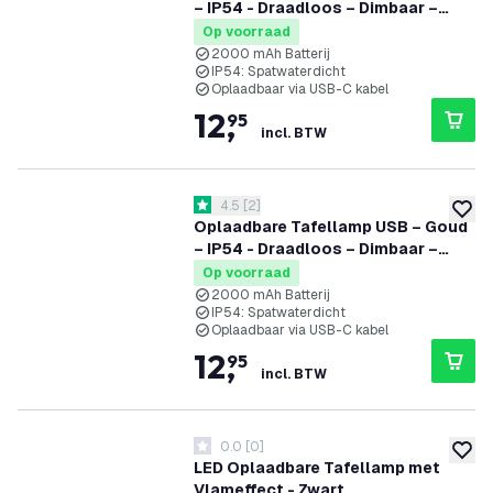
– IP54 - Draadloos – Dimbaar –
CCT – 2000 mAh Batterij - Vita
Op voorraad
2000 mAh Batterij
IP54: Spatwaterdicht
Oplaadbaar via USB-C kabel
12
,
95
incl. BTW
reviews drawer openen
4.5
[
2
]
4.5 score sterren
toevoe
Oplaadbare Tafellamp USB – Goud
– IP54 - Draadloos – Dimbaar –
CCT – 2000 mAh Batterij - Vita
Op voorraad
2000 mAh Batterij
IP54: Spatwaterdicht
Oplaadbaar via USB-C kabel
12
,
95
incl. BTW
0.0
[
0
]
0 score sterren
toevoe
LED Oplaadbare Tafellamp met
Vlameffect - Zwart