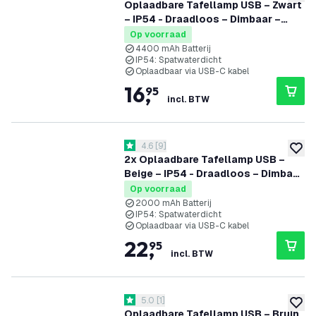
toevoe
Oplaadbare Tafellamp USB – Zwart
– IP54 - Draadloos – Dimbaar –
CCT – 4400 mAh Batterij - Nyra
Op voorraad
4400 mAh Batterij
IP54: Spatwaterdicht
Oplaadbaar via USB-C kabel
16
,
95
incl. BTW
reviews drawer openen
4.6
[
9
]
4.6 score sterren
toevoe
2x Oplaadbare Tafellamp USB –
Beige – IP54 - Draadloos – Dimbaar
– CCT – 2000 mAh Batterij - Vita
Op voorraad
2000 mAh Batterij
IP54: Spatwaterdicht
Oplaadbaar via USB-C kabel
22
,
95
incl. BTW
reviews drawer openen
5.0
[
1
]
5 score sterren
toevoe
Oplaadbare Tafellamp USB – Bruin