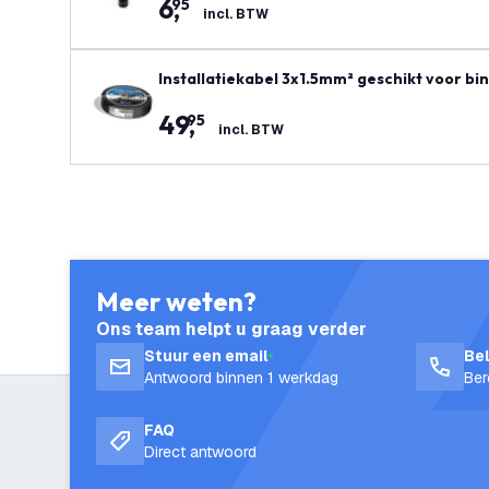
6
,
95
incl. BTW
Installatiekabel 3x1.5mm² geschikt voor bi
49
,
95
incl. BTW
Meer weten?
Ons team helpt u graag verder
Stuur een email
Be
Antwoord binnen 1 werkdag
Ber
FAQ
Direct antwoord