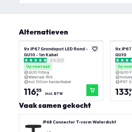
Alternatieven
9x IP67 Grondspot LED Rond -
9x IP67
toevoegen aan verlan
GU10 - 1m Kabel
GU10
reviews drawer openen
4.8 (20)
4.8 score sterren
5 score s
Op voorraad
Op voo
GU10 Fitting
GU10 Fi
Materiaal: RVS
Inclusi
Incl. 100cm Aansluitkabel
IP67: S
116
,
133
,
55
9
incl. BTW
Vaak samen gekocht
IP68 Connector T-vorm Waterdicht