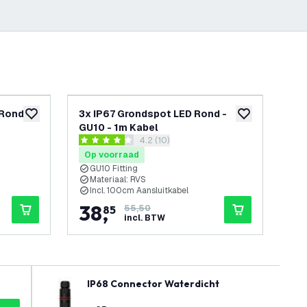
-
30
%
-
30
%
Rond -
3x IP67 Grondspot LED Rond -
6x
toevoegen aan verlanglijst
toevoegen aan v
GU10 - 1m Kabel
GU
openen
reviews drawer openen
4.2 (10)
4.2 score sterren
4.7 
Op voorraad
Op
GU10 Fitting
G
Materiaal: RVS
M
Incl. 100cm Aansluitkabel
I
38
,
7
85
55,50
incl. BTW
IP68 Connector Waterdicht