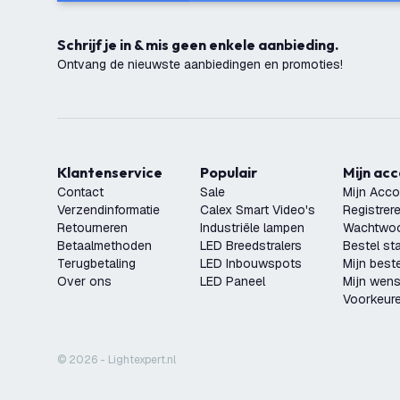
Schrijf je in & mis geen enkele aanbieding.
Ontvang de nieuwste aanbiedingen en promoties!
Klantenservice
Populair
Mijn ac
Contact
Sale
Mijn Acco
Verzendinformatie
Calex Smart Video's
Registrer
Retourneren
Industriële lampen
Wachtwoo
Betaalmethoden
LED Breedstralers
Bestel st
Terugbetaling
LED Inbouwspots
Mijn beste
Over ons
LED Paneel
Mijn wensl
Voorkeur
© 2026 - Lightexpert.nl