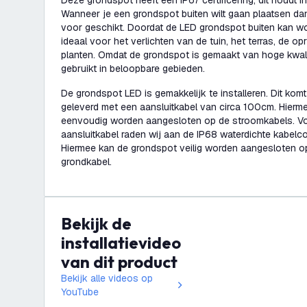
Deze grondspot heeft een IP67 certificering, dit houdt in
Wanneer je een grondspot buiten wilt gaan plaatsen da
voor geschikt. Doordat de LED grondspot buiten kan wo
ideaal voor het verlichten van de tuin, het terras, de o
planten. Omdat de grondspot is gemaakt van hoge kwali
gebruikt in beloopbare gebieden.
De grondspot LED is gemakkelijk te installeren. Dit ko
geleverd met een aansluitkabel van circa 100cm. Hierm
eenvoudig worden aangesloten op de stroomkabels. Vo
aansluitkabel raden wij aan de IP68 waterdichte kabelc
Hiermee kan de grondspot veilig worden aangesloten o
grondkabel.
Bekijk de
installatievideo
van dit product
Bekijk alle videos op
YouTube