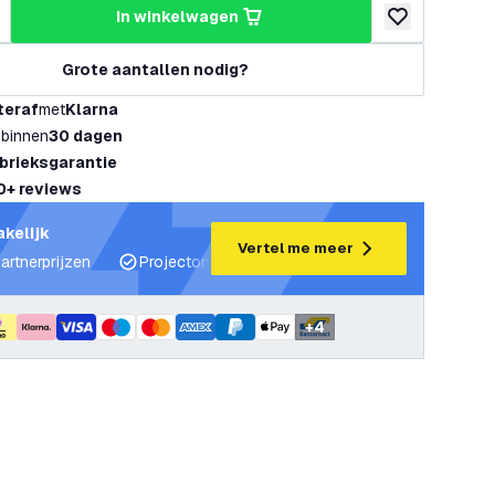
in winkelwagen
hoeveelheid
erhoog hoeveelheid
toevoegen aan v
Grote aantallen nodig?
teraf
met
Klarna
 binnen
30 dagen
abrieksgarantie
0+ reviews
akelijk
Vertel me meer
artnerprijzen
Projectondersteuning en lichtplannen
Desku
+
4