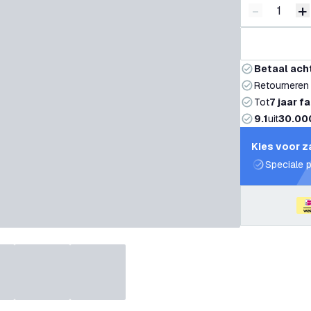
-
+
Verminder 
V
Betaal ach
Retourneren
Tot
7 jaar f
9.1
uit
30.00
Kies voor z
Speciale p