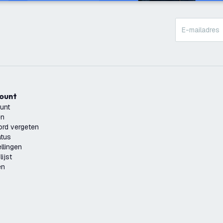
count
unt
en
rd vergeten
atus
llingen
ijst
en