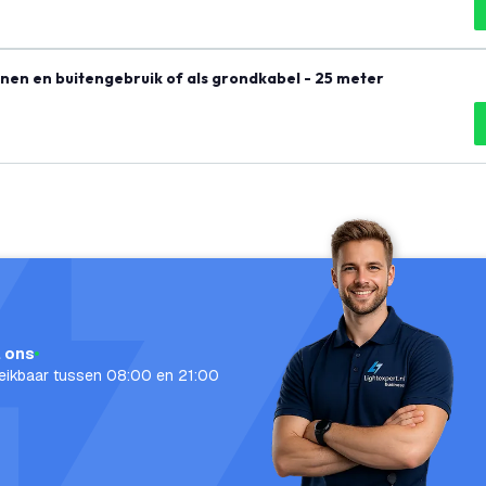
nnen en buitengebruik of als grondkabel - 25 meter
l ons
eikbaar tussen 08:00 en 21:00