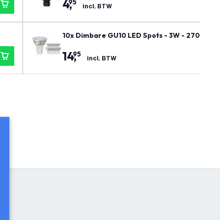
4
,
95
incl. BTW
10x Dimbare GU10 LED Spots - 3W - 2700K - 
14
,
95
incl. BTW