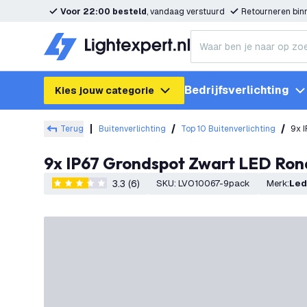
Voor 22:00 besteld
, vandaag verstuurd
Retourneren bi
Bedrijfsverlichting
Kies jouw categorie
Terug
Buitenverlichting
Top 10 Buitenverlichting
9x 
9x IP67 Grondspot Zwart LED Ron
3.3 (6)
SKU
:
LVO10067-9pack
Merk
:
Le
3.3 score sterren