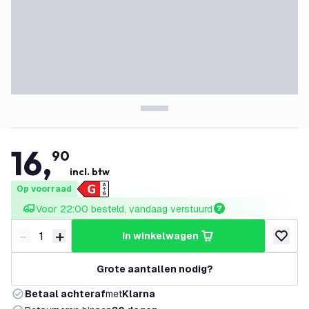
16
,
90
incl. btw
Op voorraad
Voor 22:00 besteld, vandaag verstuurd
-
+
in winkelwagen
Verminder hoeveelheid
Verhoog hoeveelheid
toevoeg
Grote aantallen nodig?
Betaal achteraf
met
Klarna