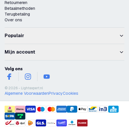
Retourneren
Betaalmethoden
Terugbetaling
Over ons
Populair
Mijn account
Volg ons
facebook
instagram
youtube
© 2026 - Lightexpert.nl
Algemene Voorwaarden
Privacy
Cookies
payment methods
shipment methods