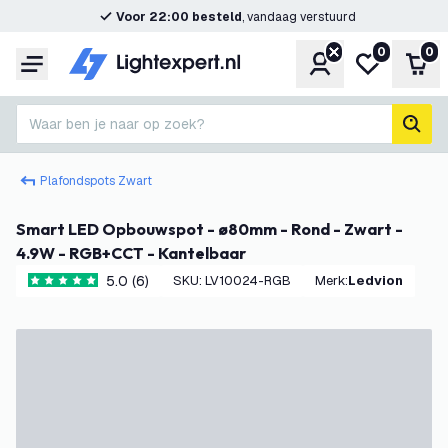
Voor 22:00 besteld
, vandaag verstuurd
0
0
Account
Mijn verlangl
Win
Menu
Waar ben je naar op zoek?
zoek
Plafondspots Zwart
Smart LED Opbouwspot - ø80mm - Rond - Zwart -
4.9W - RGB+CCT - Kantelbaar
5.0 (6)
SKU
:
LV10024-RGB
Merk
:
Ledvion
5 score sterren