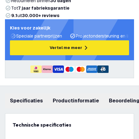
Retourneren binnen
30 dagen
Tot
7 jaar fabrieksgarantie
9.1
uit
30.000+ reviews
Kies voor zakelijk
Speciale partnerprijzen
Projectondersteuning en lichtp
Vertel me meer
+
6
Specificaties
productinformatie
beoordelin
Technische specificaties