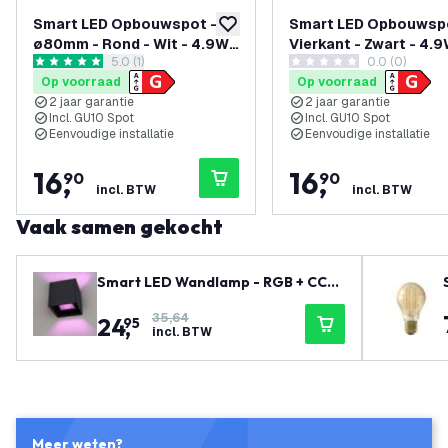
Smart LED Opbouwspot -
Smart LED Opbouwspo
toevoegen aan verlanglijst
ø80mm - Rond - Wit - 4.9W -
Vierkant - Zwart - 4.9
reviews drawer openen
5.0 (1)
0.0 (0)
RGB+CCT - Kantelbaar
RGB+CCT - Kantelbaa
5 score sterren
0 score sterren
Op voorraad
Op voorraad
2 jaar garantie
2 jaar garantie
Incl. GU10 Spot
Incl. GU10 Spot
Eenvoudige installatie
Eenvoudige installatie
16
,
16
,
90
90
incl. BTW
incl. BTW
Vaak samen gekocht
Smart LED Wandlamp - RGB + CCT
- Dimbaar - IP54 - 6.5W - Up & Dow
35,64
24
,
n - Zwart - Geschikt voor Binnen &
95
incl. BTW
Buiten
Meer weten?