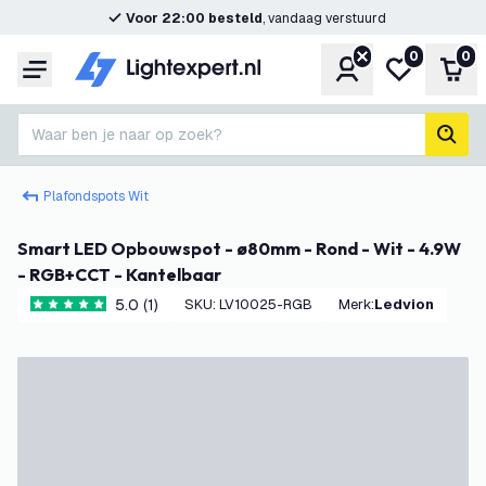
Voor 22:00 besteld
, vandaag verstuurd
0
0
Account
Mijn verlangl
Win
Menu
Waar ben je naar op zoek?
zoek
Plafondspots Wit
Smart LED Opbouwspot - ø80mm - Rond - Wit - 4.9W
- RGB+CCT - Kantelbaar
5.0 (1)
SKU
:
LV10025-RGB
Merk
:
Ledvion
5 score sterren