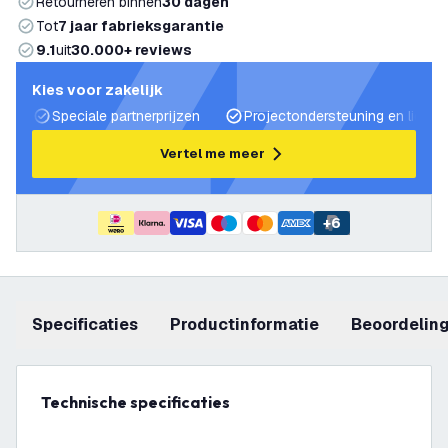
Retourneren binnen
30 dagen
Tot
7 jaar fabrieksgarantie
9.1
uit
30.000+ reviews
Kies voor zakelijk
Speciale partnerprijzen
Projectondersteuning en lichtp
Vertel me meer
+
6
Specificaties
productinformatie
beoordelin
Technische specificaties