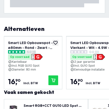
Alternatieven
Smart LED Opbouwspot -
Smart LED Opbouwspo
toevoegen aan verlanglijst
ø80mm - Rond - Zwart -
Vierkant - Wit - 4.9W 
reviews drawer openen
5.0 (6)
0.0 (0)
4.9W - RGB+CCT -
RGB+CCT - Kantelbaa
5 score sterren
0 score sterren
Op voorraad
Op voorraad
Kantelbaar
Kantelbaar
2 jaar garantie
Incl. RGB GU10 Spot
Incl. GU10 Spot
Diameter: 80 mm
Eenvoudige installatie
16
,
16
,
90
90
incl. BTW
incl. BTW
Vaak samen gekocht
Smart RGB+CCT GU10 LED Spot Di