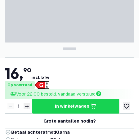
16
,
90
incl. btw
Op voorraad
Voor 22:00 besteld, vandaag verstuurd
-
+
in winkelwagen
Verminder hoeveelheid
Verhoog hoeveelheid
toevoeg
Grote aantallen nodig?
Betaal achteraf
met
Klarna