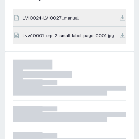
LV10024-LV10027_manual
lvw10001-erp-2-small-label-page-0001.jpg