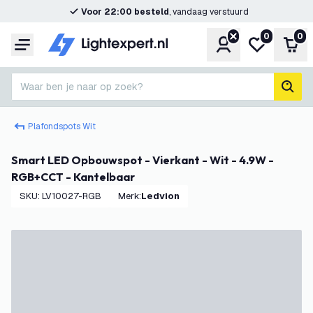
Voor 22:00 besteld
, vandaag verstuurd
0
0
Account
Mijn verlangl
Win
Menu
Waar ben je naar op zoek?
zoek
Plafondspots Wit
Smart LED Opbouwspot - Vierkant - Wit - 4.9W -
RGB+CCT - Kantelbaar
SKU
:
LV10027-RGB
Merk
:
Ledvion