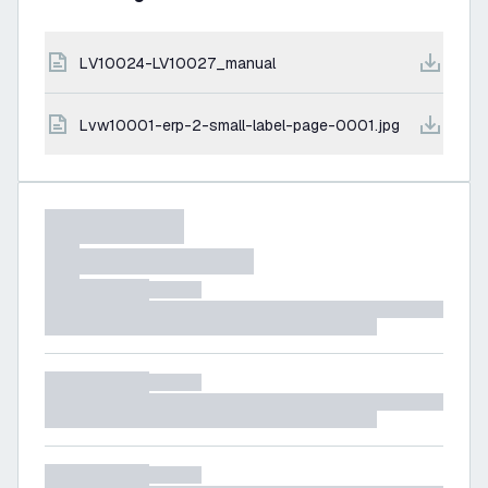
LV10024-LV10027_manual
lvw10001-erp-2-small-label-page-0001.jpg