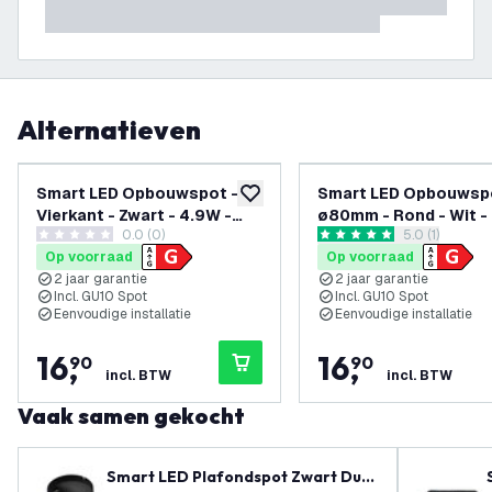
Alternatieven
Smart LED Opbouwspot -
Smart LED Opbouwspo
toevoegen aan verlanglijst
Vierkant - Zwart - 4.9W -
ø80mm - Rond - Wit -
0.0 (0)
reviews draw
5.0 (1)
RGB+CCT - Kantelbaar
RGB+CCT - Kantelbaa
0 score sterren
5 score sterren
Op voorraad
Op voorraad
2 jaar garantie
2 jaar garantie
Incl. GU10 Spot
Incl. GU10 Spot
Eenvoudige installatie
Eenvoudige installatie
16
,
16
,
90
90
incl. BTW
incl. BTW
Vaak samen gekocht
Smart LED Plafondspot Zwart Duo