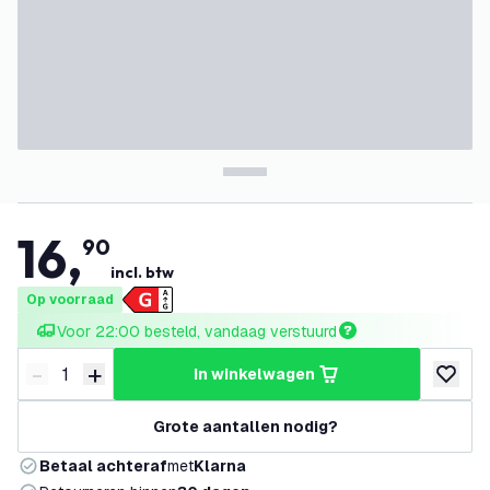
16
,
90
incl. btw
Op voorraad
Voor 22:00 besteld, vandaag verstuurd
-
+
in winkelwagen
Verminder hoeveelheid
Verhoog hoeveelheid
toevoeg
Grote aantallen nodig?
Betaal achteraf
met
Klarna