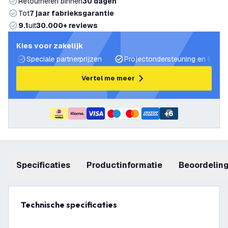
Retourneren binnen
30 dagen
Tot
7 jaar fabrieksgarantie
9.1
uit
30.000+ reviews
Kies voor zakelijk
Speciale partnerprijzen
Projectondersteuning en lichtp
Vertel me meer
+
6
Specificaties
productinformatie
beoordelin
Technische specificaties