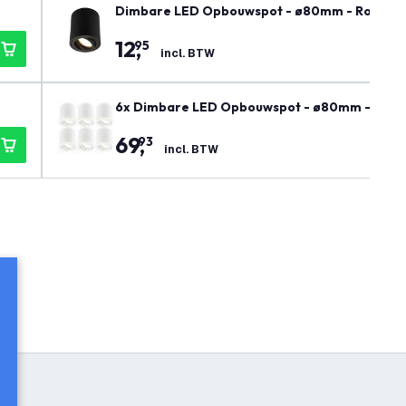
Dimbare LED Opbouwspot - ø80mm - Rond - Z
12
,
95
incl. BTW
6x Dimbare LED Opbouwspot - ø80mm - Rond -
69
,
93
incl. BTW