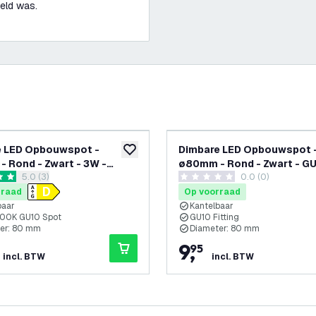
oeld was.
e LED Opbouwspot -
Dimbare LED Opbouwspot 
glijst
toevoegen aan verlanglijst
 Rond - Zwart - 3W -
ø80mm - Rond - Zwart - G
reviews drawer openen
5.0 (3)
0.0 (0)
 Kantelbaar
Fitting - Kantelbaar
terren
0 score sterren
rraad
Op voorraad
baar
Kantelbaar
2700K GU10 Spot
GU10 Fitting
er: 80 mm
Diameter: 80 mm
9
,
95
incl. BTW
incl. BTW