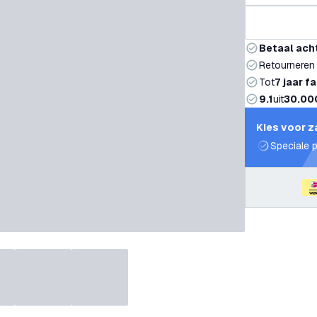
Betaal ach
Retourneren
Tot
7 jaar f
9.1
uit
30.00
Kies voor z
Speciale p