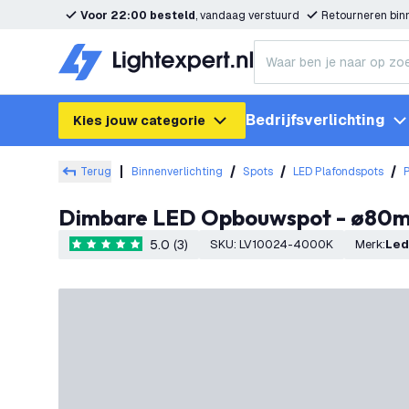
Voor 22:00 besteld
, vandaag verstuurd
Retourneren bi
Bedrijfsverlichting
Kies jouw categorie
Terug
Binnenverlichting
Spots
LED Plafondspots
Dimbare LED Opbouwspot - ø80m
5.0 (3)
SKU
:
LV10024-4000K
Merk
:
Le
5 score sterren