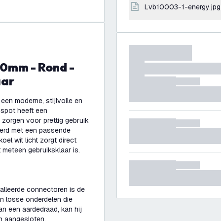
lvb10003-1-energy.jpg
aar
en moderne, stijlvolle en
 spot heeft een
 zorgen voor prettig gebruik
everd mét een passende
l wit licht zorgt direct
t meteen gebruiksklaar is.
alleerde connectoren is de
en losse onderdelen die
n een aardedraad, kan hij
en aangesloten.