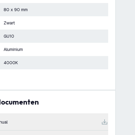
80 x 90 mm
Zwart
GU10
Aluminium
4000K
 documenten
nual