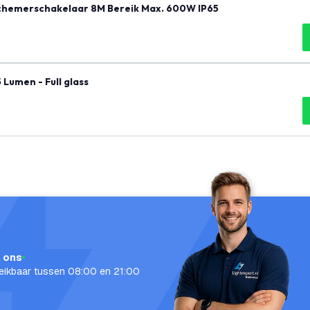
chemerschakelaar 8M Bereik Max. 600W IP65
Lumen - Full glass
l ons
eikbaar tussen 08:00 en 21:00