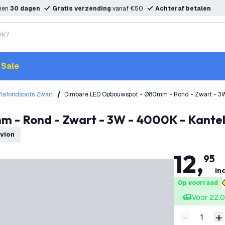
nnen
30 dagen
Gratis verzending
vanaf €50
Achteraf betalen
Sale
Plafondspots Zwart
Dimbare LED Opbouwspot - Ø80mm - Rond - Zwart - 3W
m - Rond - Zwart - 3W - 4000K - Kante
dvion
12
,
95
inc
Op voorraad
Voor 22:0
-
+
Verminder 
V