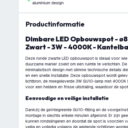
aluminium design
productinformatie
Dimbare LED Opbouwspot - ø80mm - Rond -
Zwart - 3W - 4000K - Kantelb
Deze ronde zwarte LED opbouwspot is ideaal voor wie e
duurzame manier zoekt om een ruimte te verlichten. De
minimalistisch design met slimme technische details die
en een snelle installatie. Deze opbouwspot wordt gel
lichtbron, de meegeleverde 3W GU10-lamp met 4000K koe
voor een heldere en frisse uitstraling, waardoor de spo
Eenvoudige en veilige installatie
Dankzij de geïntegreerde GU10-fitting en de voorgeïnst
montage in slechts enkele minuten afgerond. Er zijn ge
kunnen rondslingeren en doordat de spot is voorzien va
veilig en volledig volgens de geldende richtlijnen word