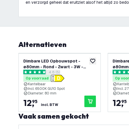
en verzorgd geheel dat eruitziet alsof het altijd zo bed
Alternatieven
Dimbare LED Opbouwspot -
Dimbar
toevoegen aan verlan
ø80mm - Rond - Zwart - 3W -
ø80mm -
reviews drawer openen
4.8 (5)
6500K - Kantelbaar
2700K -
4.8 score sterren
5 score s
Op voorraad
Op voo
Kantelbaar
Kantel
Incl. 6500K GU10 Spot
Incl. 
Diameter: 80 mm
Diamet
12
,
12
,
95
95
incl. BTW
Vaak samen gekocht