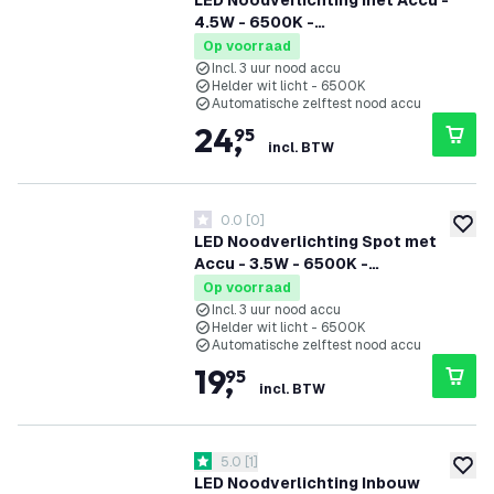
LED Noodverlichting met Accu -
4.5W - 6500K -
Plafondmontage/Wandmontage
Op voorraad
Incl. 3 uur nood accu
Helder wit licht - 6500K
Automatische zelftest nood accu
24
,
95
incl. BTW
0.0
[
0
]
0 score sterren
toevoe
LED Noodverlichting Spot met
Accu - 3.5W - 6500K -
Plafondmontage
Op voorraad
Incl. 3 uur nood accu
Helder wit licht - 6500K
Automatische zelftest nood accu
19
,
95
incl. BTW
reviews drawer openen
5.0
[
1
]
5 score sterren
toevoe
LED Noodverlichting Inbouw