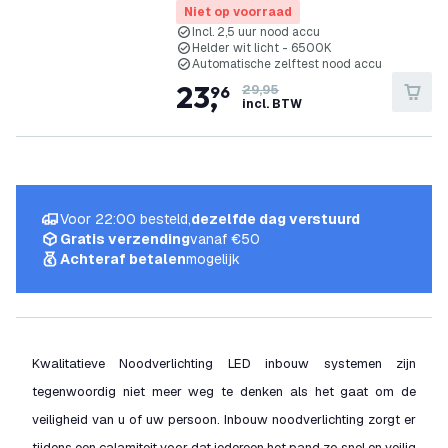
Niet op voorraad
Incl. 2,5 uur nood accu
Helder wit licht - 6500K
Automatische zelftest nood accu
23
,
96
29,95
incl. BTW
Voor 22:00 besteld,
dezelfde dag verstuurd
Gratis verzending
vanaf €50
Achteraf betalen
mogelijk
Kwalitatieve Noodverlichting LED inbouw systemen zijn
tegenwoordig niet meer weg te denken als het gaat om de
veiligheid van u of uw persoon. Inbouw noodverlichting zorgt er
tijdens een calamiteit voor dat iedereen het pand zo snel en veilig