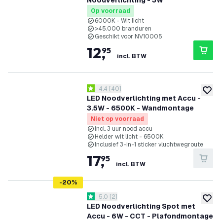
Noodverlichting - 3W
Op voorraad
6000K - Wit licht
>45.000 branduren
Geschikt voor NV10005
12
,
95
incl. BTW
reviews drawer openen
4.4
[
40
]
4.4 score sterren
toevoe
LED Noodverlichting met Accu -
3.5W - 6500K - Wandmontage
Niet op voorraad
Incl. 3 uur nood accu
Helder wit licht - 6500K
Inclusief 3-in-1 sticker vluchtwegroute
17
,
95
incl. BTW
-
20
%
reviews drawer openen
5.0
[
2
]
5 score sterren
toevoe
LED Noodverlichting Spot met
Accu - 6W - CCT - Plafondmontage