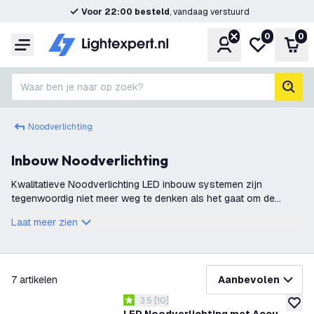
Voor 22:00 besteld
, vandaag verstuurd
0
0
Account
Mijn verlangl
Win
Menu
Waar ben je naar op zoek?
zoek
Noodverlichting
Inbouw Noodverlichting
Kwalitatieve Noodverlichting LED inbouw systemen zijn
tegenwoordig niet meer weg te denken als het gaat om de
veiligheid van u of uw persoon. Inbouw noodverlichting zorgt er
Laat meer zien
tijdens een calamiteit voo
filteren
7
artikelen
Aanbevolen
reviews drawer openen
3.5
[
10
]
3.5 score sterren
toevoe