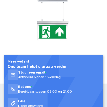
Meer weten?
Ons team helpt u graag verder
Stuur een email
Antwoord binnen 1 werkdag
Bel ons
Bereikbaar tussen 08:00 en 21:00
FAQ
Direct antwoord