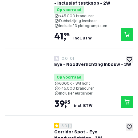
- inclusief testknop - 2W
Op voorraad
>45.000 branduren
Dubbelzijdig leesbaar
Inclusief 3 pictogramplaten
41
,
95
incl. BTW
0.0
[
0
]
0 score sterren
toevoe
Eye - Noodverlichting Inbouw - 3W
Op voorraad
6000K - Wit licht
>45.000 branduren
Inclusief eurosnoer
39
,
95
incl. BTW
reviews drawer openen
3.0
[
1
]
3 score sterren
toevoe
Corridor Spot - Eye