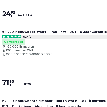
24
,
95
incl. BTW
6x LED Inbouwspot Zwart - IP65 - 4W - CCT - 5 Jaar Garanti
5.0 (2)
reviews draw
5 score sterren
Op voorraad
>50.000 Branduren
100 Lumen per Watt
CCT: 2200/2700/3000/4000K
71
,
95
incl. BTW
6x LED Inbouwspots dimbaar - Dim to Warm - CCT (Lichtkleur 
RVS - Kantelbaar - Aluminium - 5 jaar garantie