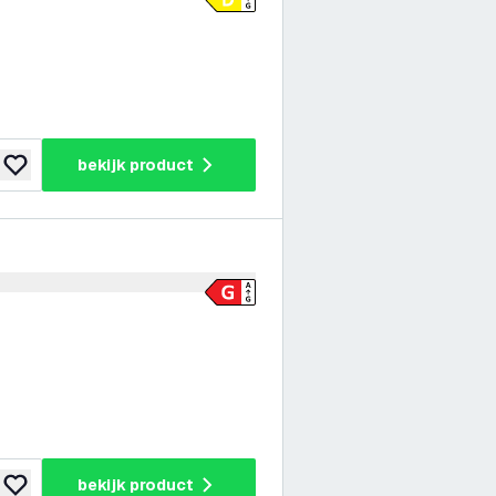
bekijk product
toevoegen aan verlanglijst
er openen
bekijk product
toevoegen aan verlanglijst