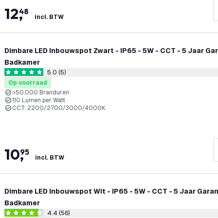
12
,
48
incl. BTW
Dimbare LED Inbouwspot Zwart - IP65 - 5W - CCT - 5 Jaar Gar
Badkamer
5.0 (5)
reviews draw
5 score sterren
Op voorraad
>50.000 Branduren
110 Lumen per Watt
CCT: 2200/2700/3000/4000K
10
,
95
incl. BTW
Dimbare LED Inbouwspot Wit - IP65 - 5W - CCT - 5 Jaar Garan
Badkamer
4.4 (56)
reviews draw
4.4 score sterren