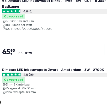
6x Dimbare LED Inbouwspot Nikkel - IP65 - 5W - CCT - 5 Jaar
Badkamer
4.6 (8)
reviews draw
4.6 score sterren
Op voorraad
>50.000 Branduren
110 Lumen per Watt
CCT: 2200/2700/3000/4000K
65
,
95
incl. BTW
Dimbare LED inbouwspots Zwart - Amsterdam - 3W - 2700K 
4.8 (16)
reviews draw
4.8 score sterren
Op voorraad
Dim- & Kantelbaar
Zaagmaat: 75-80 mm
Inbouwdiepte: 60 mm