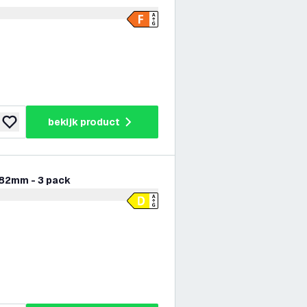
er openen
bekijk product
toevoegen aan verlanglijst
ø82mm - 3 pack
er openen