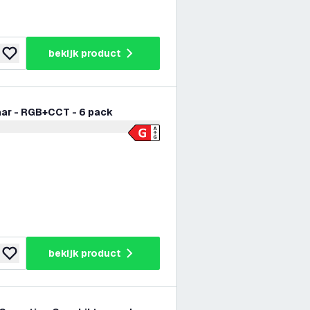
bekijk product
toevoegen aan verlanglijst
aar - RGB+CCT - 6 pack
er openen
bekijk product
toevoegen aan verlanglijst