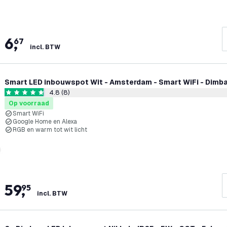
6
,
67
incl. BTW
Smart LED inbouwspot Wit - Amsterdam - Smart WiFi - Dimb
4.8 (8)
reviews draw
4.8 score sterren
Op voorraad
Smart WiFi
Google Home en Alexa
RGB en warm tot wit licht
59
,
95
incl. BTW