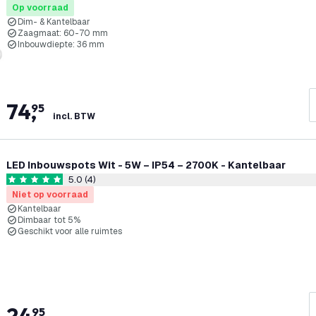
Op voorraad
Dim- & Kantelbaar
Zaagmaat: 60-70 mm
Inbouwdiepte: 36 mm
74
,
95
incl. BTW
LED Inbouwspots Wit - 5W – IP54 – 2700K - Kantelbaar
5.0 (4)
reviews draw
5 score sterren
Niet op voorraad
Kantelbaar
Dimbaar tot 5%
Geschikt voor alle ruimtes
24
,
95