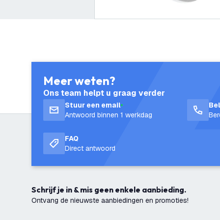
Meer weten?
Ons team helpt u graag verder
Stuur een email
Be
Antwoord binnen 1 werkdag
Ber
FAQ
Direct antwoord
Schrijf je in & mis geen enkele aanbieding.
Ontvang de nieuwste aanbiedingen en promoties!