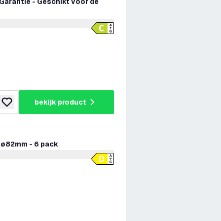
 Garantie - Geschikt voor de
er openen
bekijk product
toevoegen aan verlanglijst
- ø82mm - 6 pack
er openen