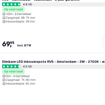
4.8 (4)
reviews draw
4.8 score sterren
Op voorraad
>Dim- & Kantelbaar
Zaagmaat: 68-75 mm
Inbouwdiepte: 28 mm
69
,
95
incl. BTW
Dimbare LED inbouwspots RVS - Amsterdam - 3W - 2700K - 
4.5 (4)
reviews draw
4.5 score sterren
Op voorraad
Dim- & Kantelbaar
Zaagmaat: 75-80 mm
Inbouwdiepte: 60 mm