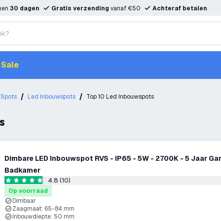
nnen
30 dagen
Gratis verzending
vanaf €50
Achteraf betalen
Sale
Spots
Led Inbouwspots
Top 10 Led Inbouwspots
s
Dimbare LED Inbouwspot RVS - IP65 - 5W - 2700K - 5 Jaar Gar
Badkamer
4.8 (10)
reviews draw
4.8 score sterren
Op voorraad
Dimbaar
Zaagmaat: 65-84 mm
Inbouwdiepte: 50 mm