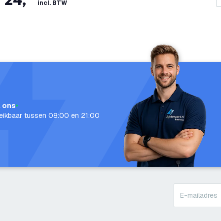
incl. BTW
l ons
eikbaar tussen 08:00 en 21:00