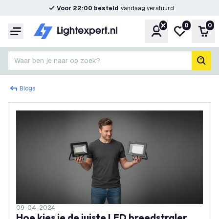
Voor 22:00 besteld
, vandaag verstuurd
0
0
Account
Mijn verlangl
Win
Menu
Waar ben je naar op zoek?
zoek
Blogs
09-04-2024
Hoe kies je de juiste LED breedstraler