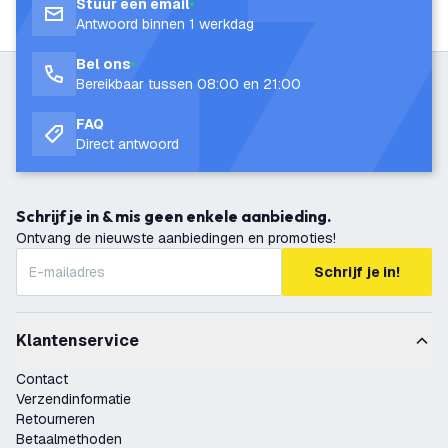
Stuur een email
Antwoord binnen 1 werkdag
Bel ons
Bereikbaar tussen 08:00 en 21:00
FAQ
Direct antwoord
Schrijf je in & mis geen enkele aanbieding.
Ontvang de nieuwste aanbiedingen en promoties!
Schrijf je in!
Klantenservice
Contact
Verzendinformatie
Retourneren
Betaalmethoden