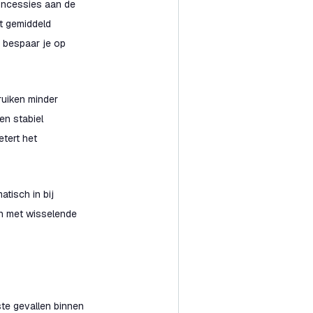
concessies aan de
at gemiddeld
r bespaar je op
ruiken minder
n stabiel
etert het
tisch in bij
en met wisselende
ste gevallen binnen