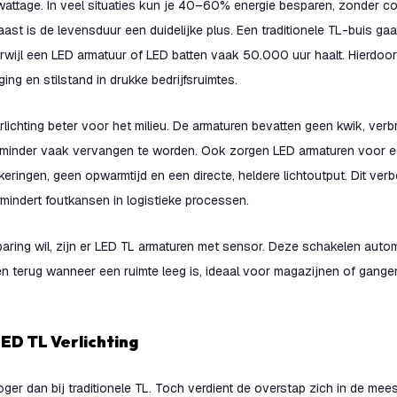
 wattage. In veel situaties kun je 40–60% energie besparen, zonder 
rnaast is de levensduur een duidelijke plus. Een traditionele TL-buis ga
rwijl een LED armatuur of LED batten vaak 50.000 uur haalt. Hierdoo
ng en stilstand in drukke bedrijfsruimtes.
rlichting beter voor het milieu. De armaturen bevatten geen kwik, verb
minder vaak vervangen te worden. Ook zorgen LED armaturen voor ee
kkeringen, geen opwarmtijd en een directe, heldere lichtoutput. Dit verb
mindert foutkansen in logistieke processen.
aring wil, zijn er LED TL armaturen met sensor. Deze schakelen automa
 terug wanneer een ruimte leeg is, ideaal voor magazijnen of gang
LED TL Verlichting
oger dan bij traditionele TL. Toch verdient de overstap zich in de mee