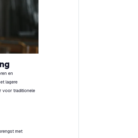
ing
oren en
et lagere
 voor traditionele
pbrengst met