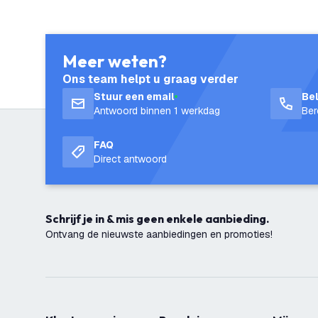
Meer weten?
Ons team helpt u graag verder
Stuur een email
Be
Antwoord binnen 1 werkdag
Ber
FAQ
Direct antwoord
Schrijf je in & mis geen enkele aanbieding.
Ontvang de nieuwste aanbiedingen en promoties!