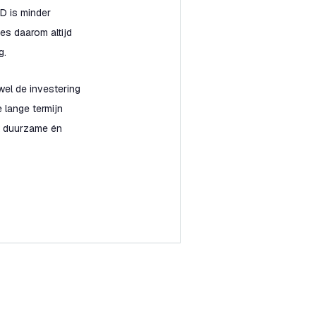
D is minder
es daarom altijd
g.
wel de investering
 lange termijn
t duurzame én