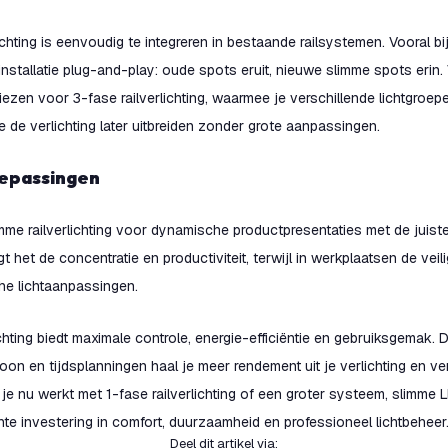
ichting is eenvoudig te integreren in bestaande railsystemen. Vooral bi
e installatie plug-and-play: oude spots eruit, nieuwe slimme spots erin.
 kiezen voor 3-fase railverlichting, waarmee je verschillende lichtgroep
e de verlichting later uitbreiden zonder grote aanpassingen.
oepassingen
imme railverlichting voor dynamische productpresentaties met de juist
t het de concentratie en productiviteit, terwijl in werkplaatsen de veil
he lichtaanpassingen.
lichting biedt maximale controle, energie-efficiëntie en gebruiksgemak.
oon en tijdsplanningen haal je meer rendement uit je verlichting en ve
 je nu werkt met 1-fase railverlichting of een groter systeem, slimme L
te investering in comfort, duurzaamheid en professioneel lichtbeheer
Deel dit artikel via
: