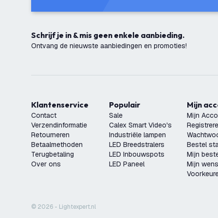
Schrijf je in & mis geen enkele aanbieding.
Ontvang de nieuwste aanbiedingen en promoties!
Klantenservice
Populair
Mijn ac
Contact
Sale
Mijn Acco
Verzendinformatie
Calex Smart Video's
Registrer
Retourneren
Industriële lampen
Wachtwoo
Betaalmethoden
LED Breedstralers
Bestel st
Terugbetaling
LED Inbouwspots
Mijn beste
Over ons
LED Paneel
Mijn wensl
Voorkeur
© 2026 - Lightexpert.nl