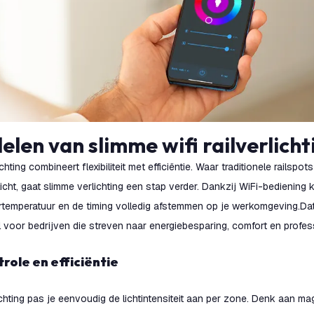
delen van slimme wifi railverlicht
chting combineert flexibiliteit met efficiëntie. Waar traditionele railspots
licht, gaat slimme verlichting een stap verder. Dankzij WiFi-bediening 
eurtemperatuur en de timing volledig afstemmen op je werkomgeving.Da
al voor bedrijven die streven naar energiebesparing, comfort en professi
trole en efficiëntie
ichting pas je eenvoudig de lichtintensiteit aan per zone. Denk aan m