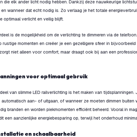
n die elk ander licht nodig hebben. Dankzij deze nauwkeurige lichtstur
 en wanneer dat echt nodig is. Zo verlaag je het totale energieverbrui
 optimaal verlicht en veilig blijft.
eel is de mogelijkheid om de verlichting te dimmeren via de telefoon.
p rustige momenten en creëer je een gezelligere sfeer in bijvoorbeel
orgt niet alleen voor comfort, maar draagt ook bij aan een professione
planningen voor optimaal gebruik
deel van slimme LED railverlichting is het maken van tijdsplanningen. J
automatisch aan- of uitgaan, of wanneer ze moeten dimmen buiten wer
nodig branden en worden piekmomenten efficiënt beheerd. Vooral in ma
 dit een aanzienlijke energiebesparing op, terwijl het onderhoud minimaal
nstallatie en schaalbaarheid