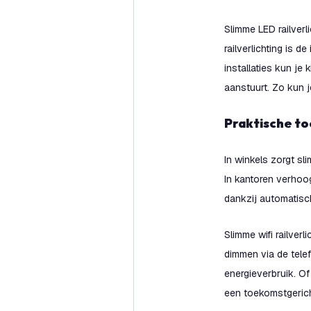
Slimme LED railverl
railverlichting is d
installaties kun je
aanstuurt. Zo kun j
Praktische t
In winkels zorgt sl
In kantoren verhoog
dankzij automatisc
Slimme wifi railver
dimmen via de telef
energieverbruik. Of
een toekomstgerich