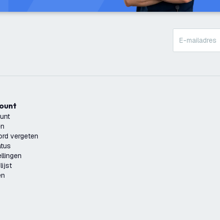
count
unt
en
rd vergeten
atus
llingen
ijst
en