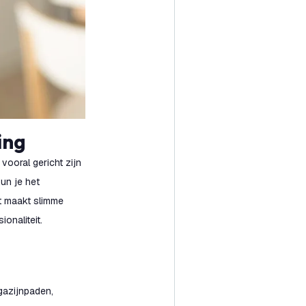
ing
 vooral gericht zijn
kun je het
t maakt slimme
onaliteit.
agazijnpaden,