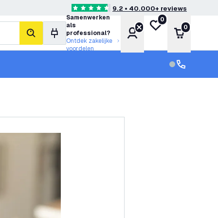
9.2 • 40.000+ reviews
4.6 score sterren
Samenwerken
0
Mijn verlanglijst
als
0
Account
Winkelwa
professional?
zoeken
Ontdek zakelijke
voordelen
klantenservic
Klantenservi