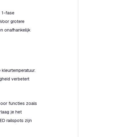
j 1-fase
 Voor grotere
en onafhankelijk
e kleurtemperatuur.
igheid verbetert
 Door functies zoals
rlaag je het
ED railspots zijn
.