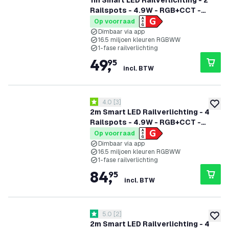
1m Smart LED Railverlichting - 2
Railspots - 4.9W - RGB+CCT -
Dimbaar - 1-Fase Railsysteem - Wit
Op voorraad
Dimbaar via app
16.5 miljoen kleuren RGBWW
1-fase railverlichting
49
,
95
incl. BTW
reviews drawer openen
4.0
[
3
]
4 score sterren
toevoe
2m Smart LED Railverlichting - 4
Railspots - 4.9W - RGB+CCT -
Dimbaar - 1-Fase Railsysteem -
Op voorraad
Zwart
Dimbaar via app
16.5 miljoen kleuren RGBWW
1-fase railverlichting
84
,
95
incl. BTW
reviews drawer openen
5.0
[
2
]
5 score sterren
toevoe
2m Smart LED Railverlichting - 4