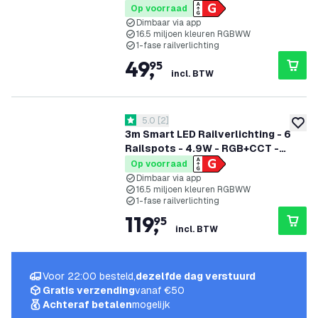
Dimbaar - 1-Fase Railsysteem -
Op voorraad
Zwart
Dimbaar via app
16.5 miljoen kleuren RGBWW
1-fase railverlichting
49
,
95
incl. BTW
reviews drawer openen
5.0
[
2
]
5 score sterren
toevoe
3m Smart LED Railverlichting - 6
Railspots - 4.9W - RGB+CCT -
Dimbaar - 1-Fase Railsysteem -
Op voorraad
Zwart
Dimbaar via app
16.5 miljoen kleuren RGBWW
1-fase railverlichting
119
,
95
incl. BTW
Voor 22:00 besteld,
dezelfde dag verstuurd
Gratis verzending
vanaf €50
Achteraf betalen
mogelijk