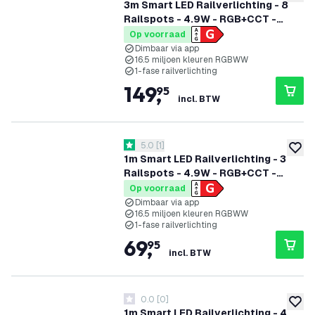
toevoe
3m Smart LED Railverlichting - 8
Railspots - 4.9W - RGB+CCT -
Dimbaar - 1-Fase Railsysteem - Wit
Op voorraad
Dimbaar via app
16.5 miljoen kleuren RGBWW
1-fase railverlichting
149
,
95
incl. BTW
reviews drawer openen
5.0
[
1
]
5 score sterren
toevoe
1m Smart LED Railverlichting - 3
Railspots - 4.9W - RGB+CCT -
Dimbaar - 1-Fase Railsysteem -
Op voorraad
Zwart
Dimbaar via app
16.5 miljoen kleuren RGBWW
1-fase railverlichting
69
,
95
incl. BTW
0.0
[
0
]
0 score sterren
toevoe
1m Smart LED Railverlichting - 4