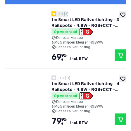
reviews drawer openen
3.3
[
3
]
3.3 score sterren
toevoe
1m Smart LED Railverlichting - 3
Railspots - 4.9W - RGB+CCT -
Dimbaar - 1-Fase Railsysteem -
Op voorraad
Zwart
Dimbaar via app
16.5 miljoen kleuren RGBWW
1-fase railverlichting
69
,
95
incl. BTW
0.0
[
0
]
0 score sterren
toevoe
1m Smart LED Railverlichting - 4
Railspots - 4.9W - RGB+CCT -
Dimbaar - 1-Fase Railsysteem -
Op voorraad
Zwart
Dimbaar via app
16.5 miljoen kleuren RGBWW
1-fase railverlichting
79
,
95
incl. BTW