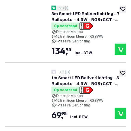
reviews drawer openen
5.0
[
1
]
5 score sterren
toevoe
3m Smart LED Railverlichting - 7
Railspots - 4.9W - RGB+CCT -
Dimbaar - 1-Fase Railsysteem -
Op voorraad
Zwart
Dimbaar via app
16.5 miljoen kleuren RGBWW
1-fase railverlichting
134
,
95
incl. BTW
0.0
[
0
]
0 score sterren
toevoe
1m Smart LED Railverlichting - 3
Railspots - 4.9W - RGB+CCT -
Dimbaar - 1-Fase Railsysteem - Wit
Op voorraad
Dimbaar via app
16.5 miljoen kleuren RGBWW
1-fase railverlichting
69
,
95
incl. BTW