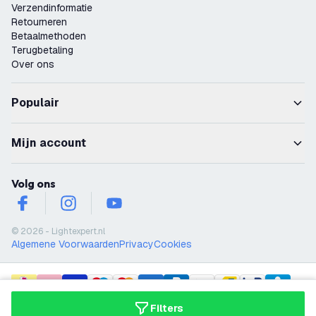
Verzendinformatie
Retourneren
Betaalmethoden
Terugbetaling
Over ons
Populair
Mijn account
Volg ons
facebook
instagram
youtube
© 2026 - Lightexpert.nl
Algemene Voorwaarden
Privacy
Cookies
payment methods
Filters