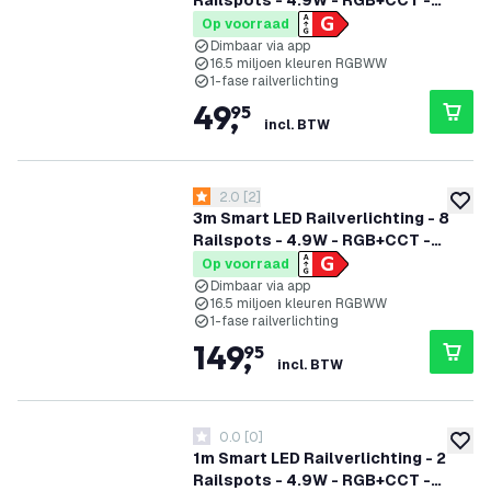
Railspots - 4.9W - RGB+CCT -
Dimbaar - 1-Fase Railsysteem -
Op voorraad
Zwart
Dimbaar via app
16.5 miljoen kleuren RGBWW
1-fase railverlichting
49
,
95
incl. BTW
reviews drawer openen
2.0
[
2
]
2 score sterren
toevoe
3m Smart LED Railverlichting - 8
Railspots - 4.9W - RGB+CCT -
Dimbaar - 1-Fase Railsysteem -
Op voorraad
Zwart
Dimbaar via app
16.5 miljoen kleuren RGBWW
1-fase railverlichting
149
,
95
incl. BTW
0.0
[
0
]
0 score sterren
toevoe
1m Smart LED Railverlichting - 2
Railspots - 4.9W - RGB+CCT -