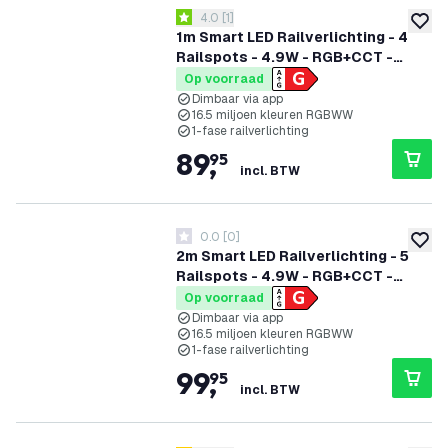
reviews drawer openen
4.0
[
1
]
4 score sterren
toevoe
1m Smart LED Railverlichting - 4
Railspots - 4.9W - RGB+CCT -
Dimbaar - 1-Fase Railsysteem - Wit
Op voorraad
Dimbaar via app
16.5 miljoen kleuren RGBWW
1-fase railverlichting
89
,
95
incl. BTW
0.0
[
0
]
0 score sterren
toevoe
2m Smart LED Railverlichting - 5
Railspots - 4.9W - RGB+CCT -
Dimbaar - 1-Fase Railsysteem - Wit
Op voorraad
Dimbaar via app
16.5 miljoen kleuren RGBWW
1-fase railverlichting
99
,
95
incl. BTW