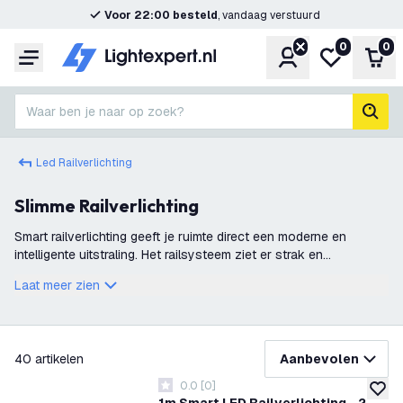
Voor 22:00 besteld
, vandaag verstuurd
0
0
Account
Mijn verlangl
Win
Menu
Waar ben je naar op zoek?
zoek
Led Railverlichting
Slimme Railverlichting
Smart railverlichting geeft je ruimte direct een moderne en
intelligente uitstraling. Het railsysteem ziet er strak en
minimalistisch uit, maar dankzij de slimme bediening krijgt je
Laat meer zien
verlichting veel m
filteren
40
artikelen
Aanbevolen
0.0
[
0
]
0 score sterren
toevoe