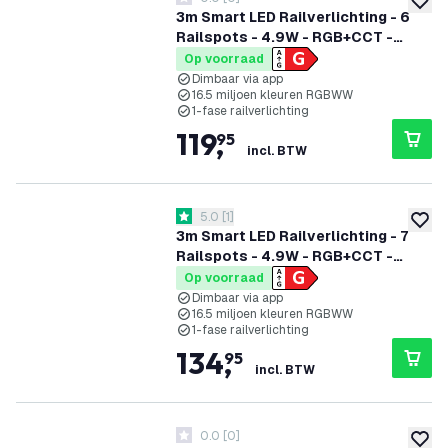
0 score sterren
toevoe
3m Smart LED Railverlichting - 6
Railspots - 4.9W - RGB+CCT -
Dimbaar - 1-Fase Railsysteem - Wit
Op voorraad
Dimbaar via app
16.5 miljoen kleuren RGBWW
1-fase railverlichting
119
,
95
incl. BTW
reviews drawer openen
5.0
[
1
]
5 score sterren
toevoe
3m Smart LED Railverlichting - 7
Railspots - 4.9W - RGB+CCT -
Dimbaar - 1-Fase Railsysteem - Wit
Op voorraad
Dimbaar via app
16.5 miljoen kleuren RGBWW
1-fase railverlichting
134
,
95
incl. BTW
0.0
[
0
]
0 score sterren