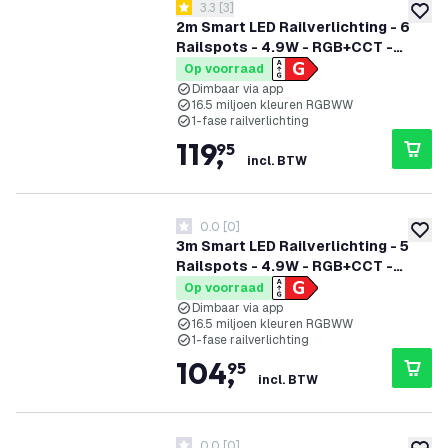
reviews drawer openen
3.3
[
3
]
3.3 score sterren
toevoe
2m Smart LED Railverlichting - 6
Railspots - 4.9W - RGB+CCT -
Dimbaar - 1-Fase Railsysteem - Wit
Op voorraad
Dimbaar via app
16.5 miljoen kleuren RGBWW
1-fase railverlichting
119
,
95
incl. BTW
0.0
[
0
]
0 score sterren
toevoe
3m Smart LED Railverlichting - 5
Railspots - 4.9W - RGB+CCT -
Dimbaar - 1-Fase Railsysteem - Wit
Op voorraad
Dimbaar via app
16.5 miljoen kleuren RGBWW
1-fase railverlichting
104
,
95
incl. BTW
0.0
[
0
]