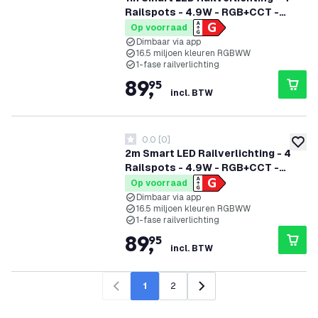
Railspots - 4.9W - RGB+CCT -
Dimbaar - 1-Fase Railsysteem -
Op voorraad
Zwart
Dimbaar via app
16.5 miljoen kleuren RGBWW
1-fase railverlichting
89
,
95
incl. BTW
0.0
[
0
]
0 score sterren
toevoe
2m Smart LED Railverlichting - 4
Railspots - 4.9W - RGB+CCT -
Dimbaar - 1-Fase Railsysteem -
Op voorraad
Zwart
Dimbaar via app
16.5 miljoen kleuren RGBWW
1-fase railverlichting
89
,
95
incl. BTW
1
2
Vorige
Volgende