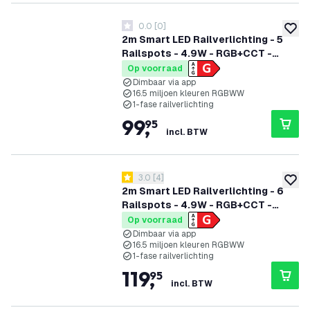
0.0
[
0
]
0 score sterren
toevoe
2m Smart LED Railverlichting - 5
Railspots - 4.9W - RGB+CCT -
Dimbaar - 1-Fase Railsysteem -
Op voorraad
Zwart
Dimbaar via app
16.5 miljoen kleuren RGBWW
1-fase railverlichting
99
,
95
incl. BTW
reviews drawer openen
3.0
[
4
]
3 score sterren
toevoe
2m Smart LED Railverlichting - 6
Railspots - 4.9W - RGB+CCT -
Dimbaar - 1-Fase Railsysteem -
Op voorraad
Zwart
Dimbaar via app
16.5 miljoen kleuren RGBWW
1-fase railverlichting
119
,
95
incl. BTW