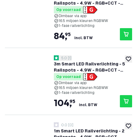
Railspots - 4.9W - RGB+CCT -
Dimbaar - 1-Fase Railsysteem - Wit
Op voorraad
Dimbaar via app
16.5 miljoen kleuren RGBWW
1-fase railverlichting
84
,
95
incl. BTW
reviews drawer openen
5.0
[
1
]
5 score sterren
toevoe
3m Smart LED Railverlichting - 5
Railspots - 4.9W - RGB+CCT -
Dimbaar - 1-Fase Railsysteem -
Op voorraad
Zwart
Dimbaar via app
16.5 miljoen kleuren RGBWW
1-fase railverlichting
104
,
95
incl. BTW
0.0
[
0
]
0 score sterren
toevoe
1m Smart LED Railverlichting - 2