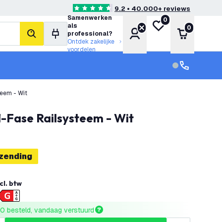
9.2 • 40.000+ reviews
4.6 score sterren
Samenwerken
0
Mijn verlanglijst
als
0
Account
Winkelwa
professional?
zoeken
Ontdek zakelijke
voordelen
klantenservic
Klantenservi
teem - Wit
1-Fase Railsysteem - Wit
rzending
cl. btw
0 besteld, vandaag verstuurd