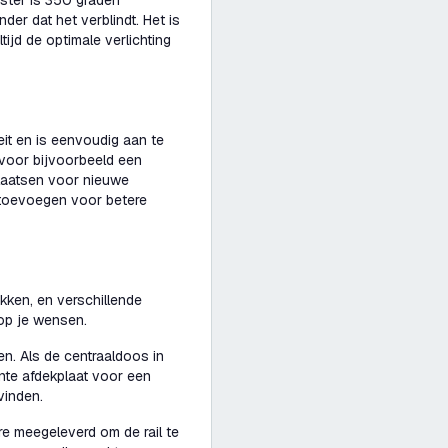
oster is 350 graden
nder dat het verblindt. Het is
tijd de optimale verlichting
teit en is eenvoudig aan te
l voor bijvoorbeeld een
plaatsen voor nieuwe
 toevoegen voor betere
kken, en verschillende
 op je wensen.
n. Als de centraaldoos in
ante afdekplaat voor een
vinden.
e meegeleverd om de rail te