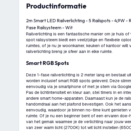
productinformatie
2m Smart LED Railverlichting - 5 Railspots - 4,9W 
Fase Railsysteem - Wit
Railverlichting is een fantastische manier om je huis of
spot railsysteem biedt een veelzijdige en flexibele opl
ruimtes, of je nu je woonkamer, keuken of kantoor wilt 
railverlichting breng je sfeer aan in elke ruimte.
Smart RGB Spots
Deze 1-fase railverlichting is 2 meter lang en bestaat uit
worden inclusief smart RGB spots geleverd. Deze slim
eenvoudig via je smartphone of met je stem via Google
Pas de lichtintensiteit en kleur aan, stel timers in en inte
andere smart home-apparaten. Daarnaast kun je de rail
handomdraai aan het plafond bevestigen. Ook het aansl
eenvoudig, waardoor je binnen no-time kunt genieten va
ruimte. Of je nu een beginner bent of een ervaren doe-h
van het gemak waarmee je de verlichting naar jouw w
van zeer warm licht (2700K) tot wit licht instellen (65