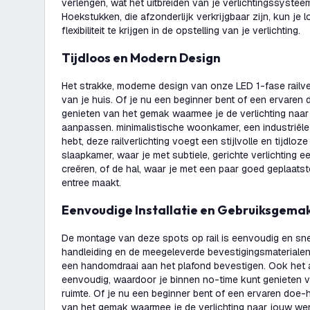
verlengen, wat het uitbreiden van je verlichtingssyste
Hoekstukken, die afzonderlijk verkrijgbaar zijn, kun je
flexibiliteit te krijgen in de opstelling van je verlichting.
Tijdloos en Modern Design
Het strakke, moderne design van onze LED 1-fase railverl
van je huis. Of je nu een beginner bent of een ervaren d
genieten van het gemak waarmee je de verlichting naa
aanpassen. minimalistische woonkamer, een industriële 
hebt, deze railverlichting voegt een stijlvolle en tijdloz
slaapkamer, waar je met subtiele, gerichte verlichting 
creëren, of de hal, waar je met een paar goed geplaats
entree maakt.
Eenvoudige Installatie en Gebruiksgema
De montage van deze spots op rail is eenvoudig en snel
handleiding en de meegeleverde bevestigingsmaterialen 
een handomdraai aan het plafond bevestigen. Ook het a
eenvoudig, waardoor je binnen no-time kunt genieten va
ruimte. Of je nu een beginner bent of een ervaren doe-h
van het gemak waarmee je de verlichting naar jouw w