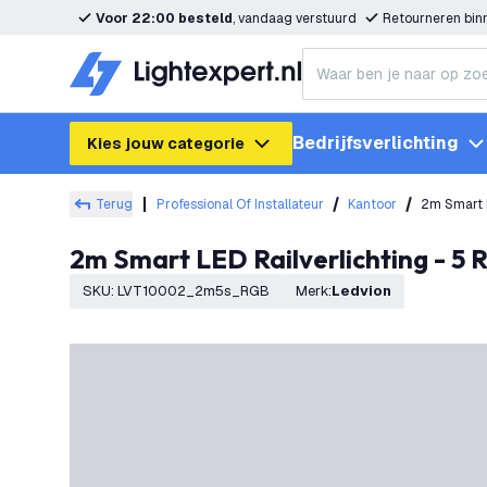
Voor 22:00 besteld
, vandaag verstuurd
Retourneren bi
Bedrijfsverlichting
Kies jouw categorie
Terug
Professional Of Installateur
Kantoor
2m Smart L
2m Smart LED Railverlichting - 5
SKU
:
LVT10002_2m5s_RGB
Merk
:
Ledvion