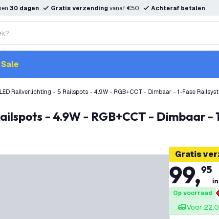
nnen
30 dagen
Gratis verzending
vanaf €50
Achteraf betalen
Sale
ED Railverlichting - 5 Railspots - 4.9W - RGB+CCT - Dimbaar - 1-Fase Railsys
 Railspots - 4.9W - RGB+CCT - Dimbaar - 
Gratis ve
99
,
95
in
Op voorraad
Voor 22:0