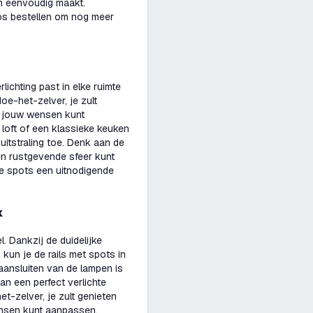
em eenvoudig maakt.
 los bestellen om nog meer
ichting past in elke ruimte
oe-het-zelver, je zult
r jouw wensen kunt
loft of een klassieke keuken
e uitstraling toe. Denk aan de
een rustgevende sfeer kunt
te spots een uitnodigende
k
. Dankzij de duidelijke
kun je de rails met spots in
ansluiten van de lampen is
n een perfect verlichte
et-zelver, je zult genieten
ensen kunt aanpassen.