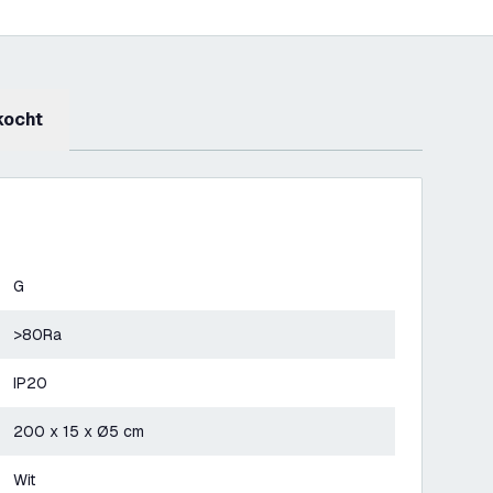
kocht
G
>80Ra
IP20
200 x 15 x Ø5 cm
Wit