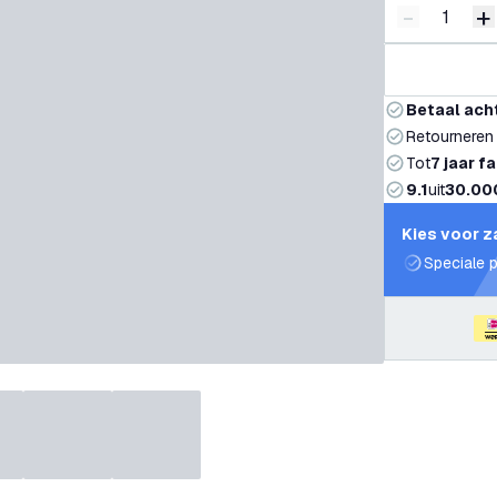
-
+
Verminder 
V
Betaal ach
Retourneren
Tot
7 jaar f
9.1
uit
30.00
Kies voor z
Speciale p