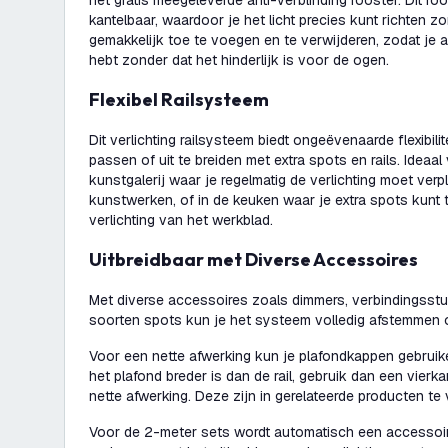
het gratis meegeleverde anti-verblinding rooster. Dit ro
kantelbaar, waardoor je het licht precies kunt richten zo
gemakkelijk toe te voegen en te verwijderen, zodat je al
hebt zonder dat het hinderlijk is voor de ogen.
Flexibel Railsysteem
Dit verlichting railsysteem biedt ongeëvenaarde flexibili
passen of uit te breiden met extra spots en rails. Ideaa
kunstgalerij waar je regelmatig de verlichting moet ver
kunstwerken, of in de keuken waar je extra spots kunt
verlichting van het werkblad.
Uitbreidbaar met Diverse Accessoires
Met diverse accessoires zoals dimmers, verbindingsstu
soorten spots kun je het systeem volledig afstemmen
Voor een nette afwerking kun je plafondkappen gebruike
het plafond breder is dan de rail, gebruik dan een vierk
nette afwerking. Deze zijn in gerelateerde producten te 
Voor de 2-meter sets wordt automatisch een accessoir