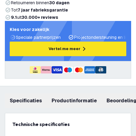
Retourneren binnen
30 dagen
Tot
7 jaar fabrieksgarantie
9.1
uit
30.000+ reviews
Kies voor zakelijk
Speciale partnerprijzen
Projectondersteuning en lichtp
Vertel me meer
+
6
Specificaties
productinformatie
beoordelin
Technische specificaties