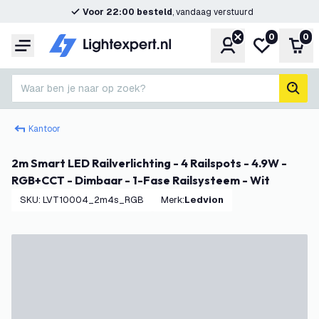
Voor 22:00 besteld
, vandaag verstuurd
0
0
Account
Mijn verlangl
Win
Menu
Waar ben je naar op zoek?
zoek
Kantoor
2m Smart LED Railverlichting - 4 Railspots - 4.9W -
RGB+CCT - Dimbaar - 1-Fase Railsysteem - Wit
SKU
:
LVT10004_2m4s_RGB
Merk
:
Ledvion