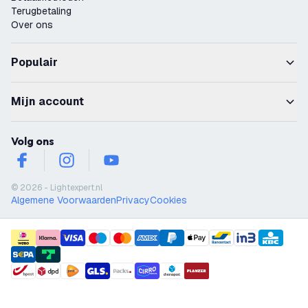
Terugbetaling
Over ons
Populair
Mijn account
Volg ons
facebook
instagram
youtube
© 2026 - Lightexpert.nl
Algemene Voorwaarden
Privacy
Cookies
payment methods
shipment methods