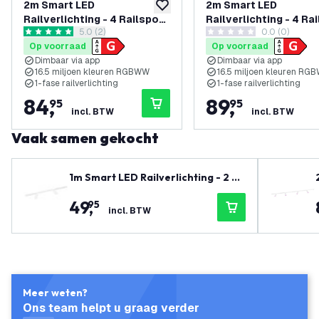
2m Smart LED
2m Smart LED
toevoegen aan verlanglijst
Railverlichting - 4 Railspots
Railverlichting - 4 Ra
reviews drawer openen
5.0 (2)
0.0 (0)
- 4.9W - RGB+CCT - Dimbaar
- 4.9W - RGB+CCT - D
5 score sterren
0 score sterren
Op voorraad
Op voorraad
- 1-Fase Railsysteem - Wit
- 1-Fase Railsysteem 
Dimbaar via app
Dimbaar via app
Zwart
16.5 miljoen kleuren RGBWW
16.5 miljoen kleuren RG
1-fase railverlichting
1-fase railverlichting
84
,
89
,
95
95
incl. BTW
incl. BTW
Vaak samen gekocht
1m Smart LED Railverlichting - 2 Ra
ilspots - 4.9W - RGB+CCT - Dimbaa
49
,
95
r - 1-Fase Railsysteem - Wit
incl. BTW
Meer weten?
Ons team helpt u graag verder