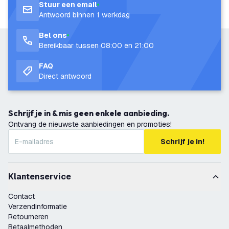
Stuur een email
Antwoord binnen 1 werkdag
Bel ons
Bereikbaar tussen 08:00 en 21:00
FAQ
Direct antwoord
Schrijf je in & mis geen enkele aanbieding.
Ontvang de nieuwste aanbiedingen en promoties!
Schrijf je in!
Klantenservice
Contact
Verzendinformatie
Retourneren
Betaalmethoden