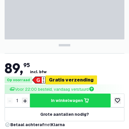
89
,
95
incl. btw
Gratis verzending
Op voorraad
Voor 22:00 besteld, vandaag verstuurd
-
+
in winkelwagen
Verminder hoeveelheid
Verhoog hoeveelheid
toevoeg
Grote aantallen nodig?
Betaal achteraf
met
Klarna