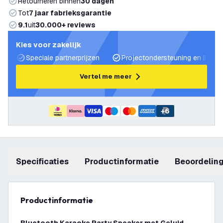
Retourneren binnen
30 dagen
Tot
7 jaar fabrieksgarantie
9.1
uit
30.000+ reviews
Kies voor zakelijk
Speciale partnerprijzen
Projectondersteuning en lichtp
Vertel me meer
+
6
Specificaties
productinformatie
beoordelin
productinformatie