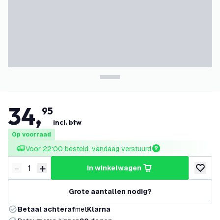
34
,
95
incl. btw
Op voorraad
Voor 22:00 besteld, vandaag verstuurd
-
+
in winkelwagen
Verminder hoeveelheid
Verhoog hoeveelheid
toevoeg
Grote aantallen nodig?
Betaal achteraf
met
Klarna