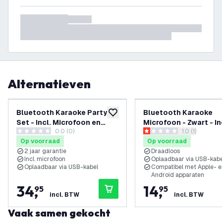
Alternatieven
Bluetooth Karaoke Party
Bluetooth Karaoke
toevoegen aan verlanglijst
Set - Incl. Microfoon en
Microfoon - Zwart - In
0.0 (0)
reviews draw
1.0 (1)
Lichteffecten
Luidspreker en
0 score sterren
1 score sterren
Op voorraad
Op voorraad
Lichteffecten
2 jaar garantie
Draadloos
Incl. microfoon
Oplaadbaar via USB-kabe
Oplaadbaar via USB-kabel
Compatibel met Apple- e
Android apparaten
34
,
14
,
95
95
incl. BTW
incl. BTW
Vaak samen gekocht