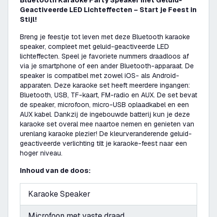
Bluetooth Karaoke Party Speaker met Geluid-
Geactiveerde LED Lichteffecten – Start je Feest in
Stijl!
Breng je feestje tot leven met deze Bluetooth karaoke
speaker, compleet met geluid-geactiveerde LED
lichteffecten. Speel je favoriete nummers draadloos af
via je smartphone of een ander Bluetooth-apparaat. De
speaker is compatibel met zowel iOS- als Android-
apparaten. Deze karaoke set heeft meerdere ingangen:
Bluetooth, USB, TF-kaart, FM-radio en AUX. De set bevat
de speaker, microfoon, micro-USB oplaadkabel en een
AUX kabel. Dankzij de ingebouwde batterij kun je deze
karaoke set overal mee naartoe nemen en genieten van
urenlang karaoke plezier! De kleurveranderende geluid-
geactiveerde verlichting tilt je karaoke-feest naar een
hoger niveau.
Inhoud van de doos:
Karaoke Speaker
Microfoon met vaste draad