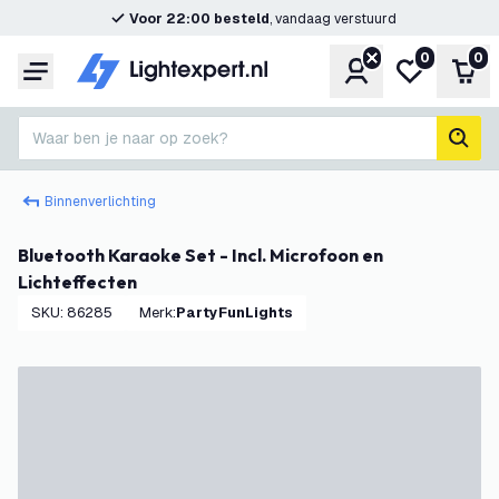
Voor 22:00 besteld
, vandaag verstuurd
0
0
Account
Mijn verlangl
Win
Menu
Waar ben je naar op zoek?
zoek
Binnenverlichting
Bluetooth Karaoke Set - Incl. Microfoon en
Lichteffecten
SKU
:
86285
Merk
:
PartyFunLights