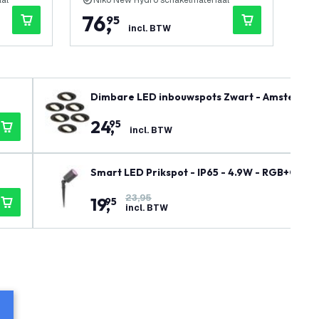
al
Niko New Hydro schakelmateriaal
N
76
,
1
95
incl. BTW
Dimbare LED inbouwspots Zwart - Amsterdam
24
,
95
incl. BTW
Smart LED Prikspot - IP65 - 4.9W - RGB+CCT - 
23,95
19
,
95
incl. BTW