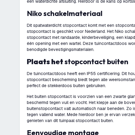
een waterdichte afsluiting. Hierdoor is de kans op kortsl
Niko schakelmateriaal
Dit spatwaterdicht stopcontact komt met een stopcont
stopcontact is geschikt voor Nederland. Het Niko schak
stopcontact met randaarde, kinderbeveiliging, een kla
één opening met een wartel. Deze tuincontactdoos wor
benodigde bevestigingsmaterialen.
Plaats het
stopcontact buiten
De tuincontactdoos heeft een IP55 certificering. Dit houd
stopcontact bescherming biedt tegen alle weersomstan
perfect de stekkerdoos buiten gebruiken.
Het buiten stopcontact is voorzien van een zwarte gla
beschermd tegen vuil en vocht. Het klepje aan de bove
buitenstopcontact valt automatisch naar beneden. Zo i
tegen vallend water. Mede hierdoor ben je ervan verzeke
genieten van dit tuinpaal stopcontact buiten.
Eenvoudige montage