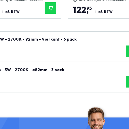
ew Hydro schakelmateriaal
Niko New Hydro schakelmateria
122
,
95
incl. BTW
incl. BTW
3W - 2700K - 92mm - Vierkant - 6 pack
 - 3W - 2700K - ø82mm - 3 pack