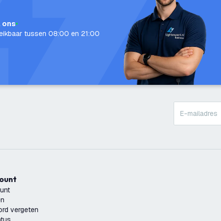
l ons
eikbaar tussen 08:00 en 21:00
count
unt
en
rd vergeten
atus