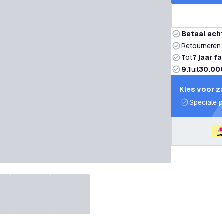
Betaal ach
Retourneren
Tot
7 jaar f
9.1
uit
30.00
Kies voor z
Speciale p