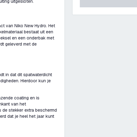
uiting uitgesloten.
act van Niko New Hydro. Het
elmateriaal bestaat uit een
pdeksel en een onderbak met
dt geleverd met de
t in dat dit spatwaterdicht
digheden. Hierdoor kun je
nzende coating en is
nkant van het
s de stekker extra beschermd
rd dat je heel het jaar kunt