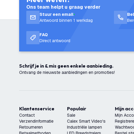
Ons team helpt u graag verder
Stuur een email
Be
Antwoord binnen 1 werkdag
Ber
FAQ
Direct antwoord
Schrijf je in & mis geen enkele aanbieding.
Ontvang de nieuwste aanbiedingen en promoties!
Klantenservice
Populair
Mijn ac
Contact
Sale
Mijn Acco
Verzendinformatie
Calex Smart Video's
Registrer
Retourneren
Industriële lampen
Wachtwoo
Betaalmethoden
LED Breedstralers
Bestel st