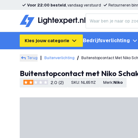
Voor 22:00 besteld
, vandaag verstuurd
Retourneren bi
Bedrijfsverlichting
Kies jouw categorie
Terug
Buitenverlichting
Buitenstopcontact Met Niko Scha
Buitenstopcontact met Niko Schak
2.0 (2)
SKU
:
NL6511Z
Merk
:
Niko
2 score sterren