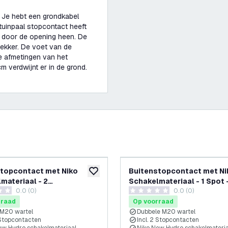
. Je hebt een grondkabel
 tuinpaal stopcontact heeft
t door de opening heen. De
ekker. De voet van de
e afmetingen van het
 verdwijnt er in de grond.
topcontact met Niko
Buitenstopcontact met Ni
glijst
toevoegen aan verlanglijst
materiaal - 2
Schakelmateriaal - 1 Spot 
0.0 (0)
0.0 (0)
tacten - 1 Wartel - IP55 -
Stopcontacten - 2 Wartels 
terren
0 score sterren
65cm
rraad
Op voorraad
 M20 wartel
Dubbele M20 wartel
 Stopcontacten
Incl. 2 Stopcontacten