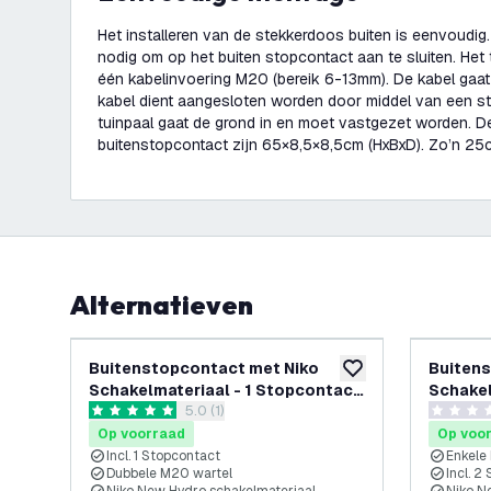
Het installeren van de stekkerdoos buiten is eenvoudig
nodig om op het buiten stopcontact aan te sluiten. Het
één kabelinvoering M20 (bereik 6-13mm). De kabel gaa
kabel dient aangesloten worden door middel van een st
tuinpaal gaat de grond in en moet vastgezet worden. D
buitenstopcontact zijn 65×8,5×8,5cm (HxBxD). Zo’n 25cm
Alternatieven
Buitenstopcontact met Niko
Buitens
toevoegen aan verlan
Schakelmateriaal - 1 Stopcontact
Schakel
reviews drawer openen
5.0 (1)
- 2 Wartels - IP55 - 65cm
Stopcon
5 score sterren
0 score s
65cm
Op voorraad
Op voo
Incl. 1 Stopcontact
Enkele
Dubbele M20 wartel
Incl. 2