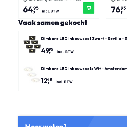
Niko New Hydro schakelmateriaal
Niko N
64
,
76
,
95
95
incl. BTW
Vaak samen gekocht
Dimbare LED inbouwspot Zwart - Sevilla - 
49
,
95
incl. BTW
Dimbare LED inbouwspots Wit - Amsterdam
12
,
48
incl. BTW
Meer weten?