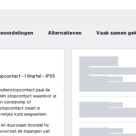
beoordelingen
Alternatieven
Vaak samen ge
pcontact - 1 Wartel - IP55
 buitenstopcontact paal de
 één stopcontact waardoor je
en vijverpomp of
enstopcontact zwart is
 netjes kunt wegwerken.
k en duurzaam doordat hij
 voorziet de ingangen van