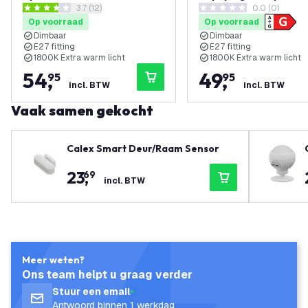
reviews drawer openen
3.7 (12)
0.0 (0)
Goud
Lumen – Goud
3.7 score sterren
0 score sterren
Op voorraad
Op voorraad
Dimbaar
Dimbaar
E27 fitting
E27 fitting
1800K Extra warm licht
1800K Extra warm licht
54
,
49
,
95
95
incl. BTW
incl. BTW
Vaak samen gekocht
Calex Smart Deur/Raam Sensor
23
,
69
incl. BTW
Meer weten?
Ons team helpt u graag verder
Stuur een email
Antwoord binnen 1 werkdag