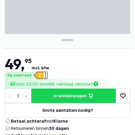
49
,
95
incl. btw
Op voorraad
Voor 22:00 besteld, vandaag verstuurd
-
+
in winkelwagen
Verminder hoeveelheid
Verhoog hoeveelheid
toevoeg
Grote aantallen nodig?
Betaal achteraf
met
Klarna
Retourneren binnen
30 dagen