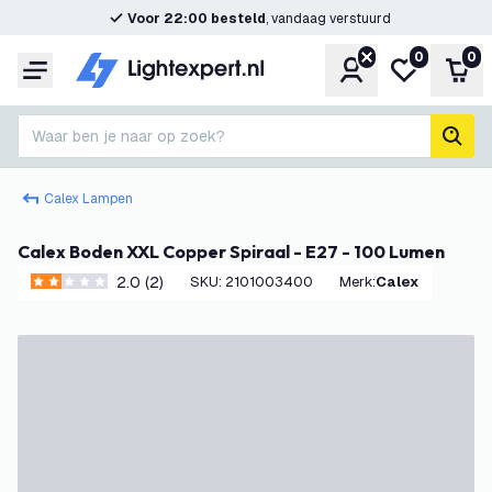
Voor 22:00 besteld
, vandaag verstuurd
0
0
Account
Mijn verlangl
Win
Menu
Waar ben je naar op zoek?
zoek
Calex Lampen
Calex Boden XXL Copper Spiraal - E27 - 100 Lumen
2.0 (2)
SKU
:
2101003400
Merk
:
Calex
2 score sterren