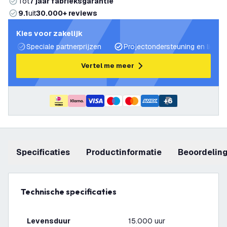
Tot
7 jaar fabrieksgarantie
9.1
uit
30.000+ reviews
Kies voor zakelijk
Speciale partnerprijzen
Projectondersteuning en lichtp
Vertel me meer
+
6
Specificaties
productinformatie
beoordelin
Technische specificaties
Levensduur
15.000 uur