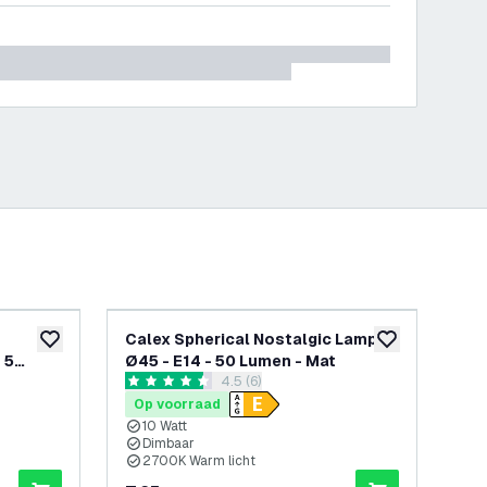
Calex Spherical Nostalgic Lamp
Ca
toevoegen aan verlanglijst
toevoegen aan v
 5
Ø45 - E14 - 50 Lumen - Mat
Ø35
openen
reviews drawer openen
4.5 (6)
4.5 score sterren
4.5 
Op voorraad
Op
10 Watt
1
Dimbaar
D
2700K Warm licht
2