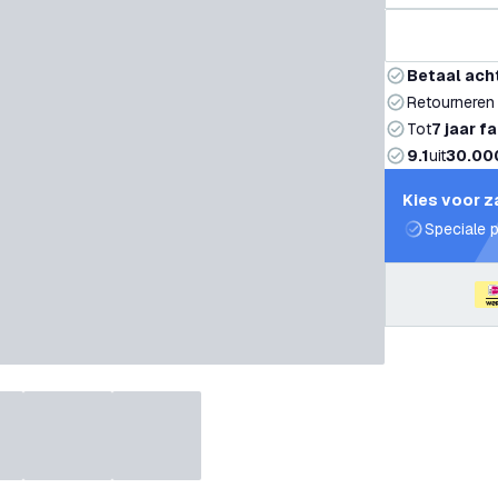
Betaal ach
Retourneren
Tot
7 jaar f
9.1
uit
30.00
Kies voor z
Speciale p