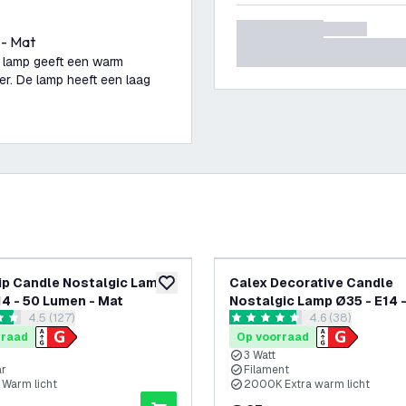
 - Mat
e lamp geeft een warm
er. De lamp heeft een laag
ip Candle Nostalgic Lamp
Calex Decorative Candle
glijst
toevoegen aan verlanglijst
14 - 50 Lumen - Mat
Nostalgic Lamp Ø35 - E14 -
reviews drawer openen
4.5 (127)
reviews drawer 
4.6 (38)
Lumen
 sterren
4.6 score sterren
rraad
Op voorraad
3 Watt
ar
Filament
Warm licht
2000K Extra warm licht