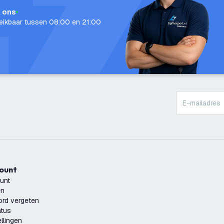
l ons
eikbaar tussen 08:00 en 21:00
count
unt
en
rd vergeten
atus
llingen