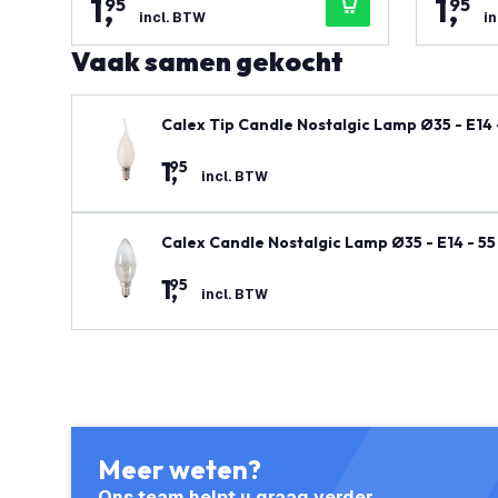
1
,
1
,
95
95
incl. BTW
i
Vaak samen gekocht
Calex Tip Candle Nostalgic Lamp Ø35 - E14
1
,
95
incl. BTW
Calex Candle Nostalgic Lamp Ø35 - E14 - 5
1
,
95
incl. BTW
Meer weten?
Ons team helpt u graag verder