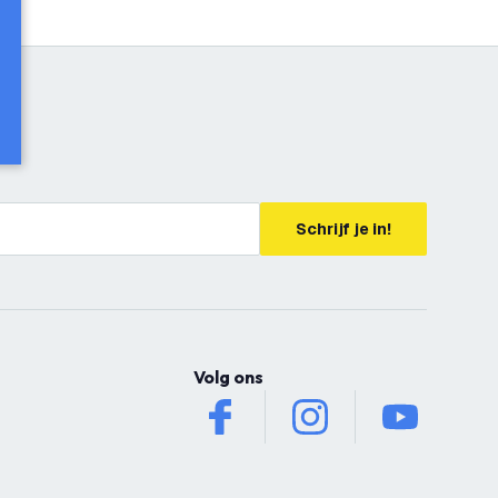
Schrijf je in!
Volg ons
facebook
instagram
youtube