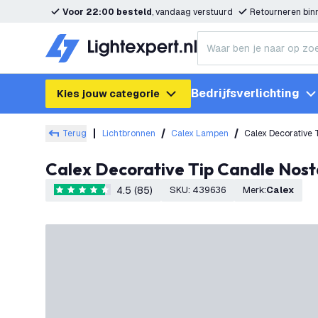
Voor 22:00 besteld
, vandaag verstuurd
Retourneren bi
Bedrijfsverlichting
Kies jouw categorie
Terug
Lichtbronnen
Calex Lampen
Calex Decorative 
Calex Decorative Tip Candle Nos
4.5 (85)
SKU
:
439636
Merk
:
Calex
4.5 score sterren