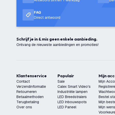
Antwoord binnen 1 werkdag
Ber
FAQ
Direct antwoord
Schrijf je in & mis geen enkele aanbieding.
Ontvang de nieuwste aanbiedingen en promoties!
Klantenservice
Populair
Mijn ac
Contact
Sale
Mijn Acco
Verzendinformatie
Calex Smart Video's
Registrer
Retourneren
Industriële lampen
Wachtwoo
Betaalmethoden
LED Breedstralers
Bestel st
Terugbetaling
LED Inbouwspots
Mijn beste
Over ons
LED Paneel
Mijn wensl
Voorkeur