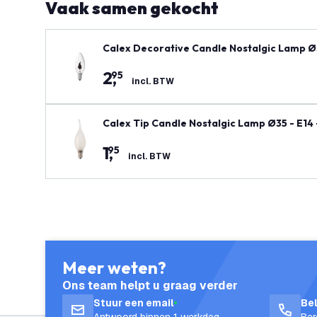
Vaak samen gekocht
Calex Decorative Candle Nostalgic Lamp Ø3
2
,
95
incl. BTW
Calex Tip Candle Nostalgic Lamp Ø35 - E14
1
,
95
incl. BTW
Meer weten?
Ons team helpt u graag verder
Stuur een email
Be