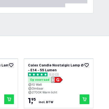
c Lamp
Calex Candle Nostalgic Lamp Ø35
Ca
toevoegen aan verlanglijst
toevoegen aan v
- E14 - 55 Lumen
- E
openen
reviews drawer openen
5.0 (3)
5 score sterren
3.6 
Op voorraad
Op
10 Watt
1
Dimbaar
D
2700K Warm licht
2
1
,
1
,
95
9
incl. BTW