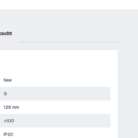
kocht
Nee
G
126 mm
>100
IP20