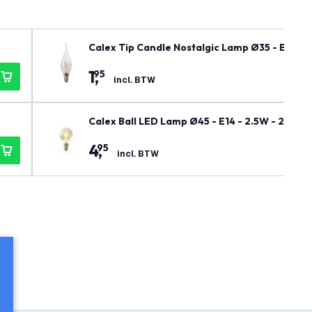
Calex Tip Candle Nostalgic Lamp Ø35 - E14 - 
1
,
95
incl. BTW
Calex Ball LED Lamp Ø45 - E14 - 2.5W - 2100K 
4
,
95
incl. BTW