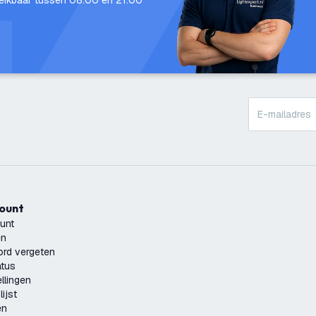
eikbaar tussen 08:00 en 21:00
count
unt
en
rd vergeten
atus
llingen
ijst
en