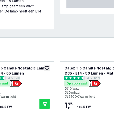
E14 - 5 Lumen
e lamp geeft een warm
er. De lamp heeft een E14
ip Candle Nostalgic Lamp
Calex Tip Candle Nostalgi
glijst
toevoegen aan verlanglijst
14 - 55 Lumen
Ø35 - E14 - 50 Lumen - Mat
reviews drawer openen
4.5 (50)
reviews drawer 
4.5 (127)
 sterren
4.5 score sterren
rraad
Op voorraad
10 Watt
ar
Dimbaar
Warm licht
2700K Warm licht
1
,
95
ncl. BTW
incl. BTW