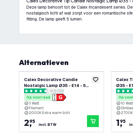
Calex Decorative Tip Candle Nostalgic Lamp Ø35 - 
Deze lamp behoort tot de Calex Incandesent series. D
nostalgisch licht af wat zorgt voor een romantische sfe
fitting. De lamp geeft 5 lumen.
Alternatieven
Calex Decorative Candle
Calex T
toevoegen aan verlan
Nostalgic Lamp Ø35 - E14 - 5
Ø35 - E
reviews drawer openen
4.6 (38)
Lumen
4.6 score sterren
4.5 score
Op voorraad
Op voo
3 Watt
10 Watt
Filament
Dimba
2000K Extra warm licht
2700K 
2
,
1
,
95
95
incl. BTW
i