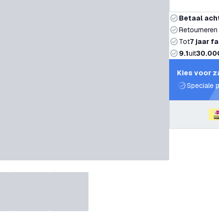
Betaal ach
Retourneren
Tot
7 jaar f
9.1
uit
30.00
Kies voor z
Speciale p