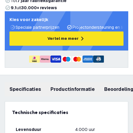
Tot
7 jaar fabrieksgarantie
9.1
uit
30.000+ reviews
Kies voor zakelijk
Speciale partnerprijzen
Projectondersteuning en lichtp
Vertel me meer
+
6
Specificaties
productinformatie
beoordelin
Technische specificaties
Levensduur
4.000 uur