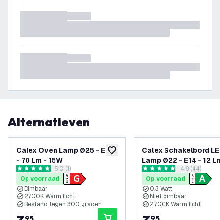
Alternatieven
Calex Oven Lamp Ø25 - E14
Calex Schakelbord L
toevoegen aan verlanglijst
- 70 Lm - 15W
Lamp Ø22 - E14 - 12 L
reviews drawer openen
5.0 (1)
reviews draw
4.8 (44)
5 score sterren
4.8 score sterren
Op voorraad
Op voorraad
Dimbaar
0.3 Watt
2700K Warm licht
Niet dimbaar
Bestand tegen 300 graden
2700K Warm licht
95
95