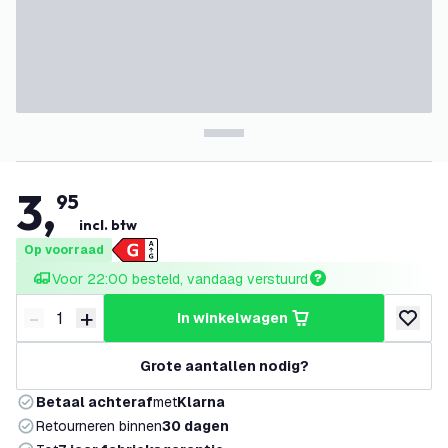
3
,
95
incl. btw
Op voorraad
Voor 22:00 besteld, vandaag verstuurd
-
+
in winkelwagen
Verminder hoeveelheid
Verhoog hoeveelheid
toevoeg
Grote aantallen nodig?
Betaal achteraf
met
Klarna
Retourneren binnen
30 dagen