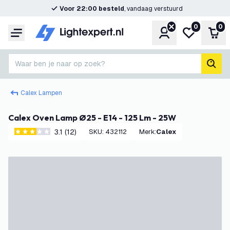
Voor 22:00 besteld
, vandaag verstuurd
0
0
Account
Mijn verlangl
Win
Menu
Waar ben je naar op zoek?
zoek
Calex Lampen
Calex Oven Lamp Ø25 - E14 - 125 Lm - 25W
3.1 (12)
SKU
:
432112
Merk
:
Calex
3.1 score sterren