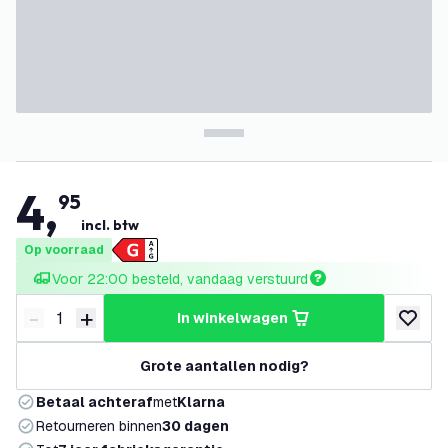
4
,
95
incl. btw
Op voorraad
Voor 22:00 besteld, vandaag verstuurd
-
+
in winkelwagen
Verminder hoeveelheid
Verhoog hoeveelheid
toevoeg
Grote aantallen nodig?
Betaal achteraf
met
Klarna
Retourneren binnen
30 dagen