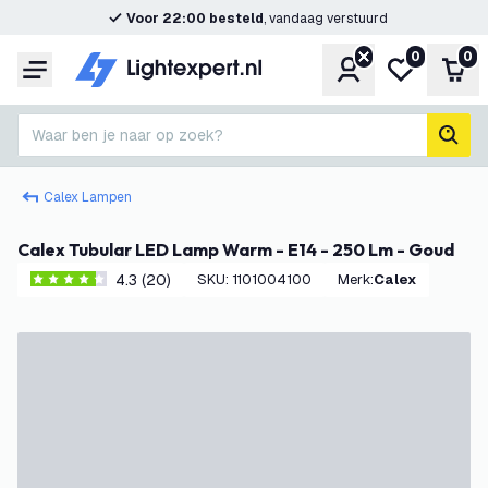
Voor 22:00 besteld
, vandaag verstuurd
0
0
Account
Mijn verlangl
Win
Menu
Waar ben je naar op zoek?
zoek
Calex Lampen
Calex Tubular LED Lamp Warm - E14 - 250 Lm - Goud
4.3 (20)
SKU
:
1101004100
Merk
:
Calex
4.3 score sterren