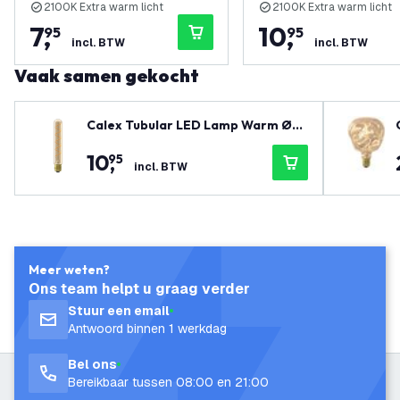
2100K Extra warm licht
2100K Extra warm licht
7
,
10
,
95
95
incl. BTW
incl. BTW
Vaak samen gekocht
Calex Tubular LED Lamp Warm Ø32
- E27 - 136 Lm - Goud / Clear
10
,
95
incl. BTW
Meer weten?
Ons team helpt u graag verder
Stuur een email
Antwoord binnen 1 werkdag
Bel ons
Bereikbaar tussen 08:00 en 21:00