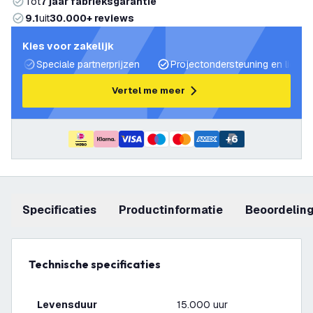
Tot
7 jaar fabrieksgarantie
9.1
uit
30.000+ reviews
Kies voor zakelijk
Speciale partnerprijzen
Projectondersteuning en lichtp
Vertel me meer
+
6
Specificaties
productinformatie
beoordelin
Technische specificaties
Levensduur
15.000 uur