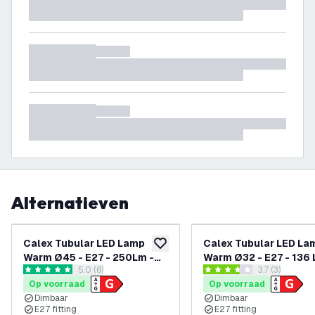
Alternatieven
Calex Tubular LED Lamp
Calex Tubular LED La
toevoegen aan verlanglijst
Warm Ø45 - E27 - 250Lm -
Warm Ø32 - E27 - 136 
reviews drawer openen
5.0 (6)
reviews draw
3.7 (3)
Goud
Goud / Clear
5 score sterren
3.7 score sterren
Op voorraad
Op voorraad
Dimbaar
Dimbaar
E27 fitting
E27 fitting