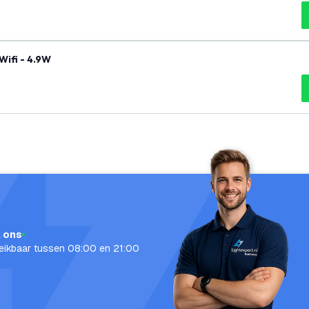
ifi - 4.9W
l ons
eikbaar tussen 08:00 en 21:00