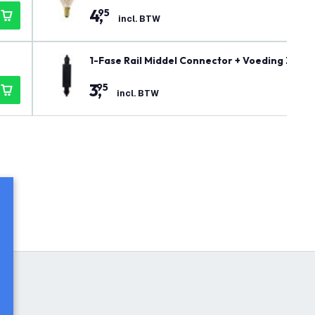
4
,
95
incl. BTW
1-Fase Rail Middel Connector + Voeding Zwart
3
,
95
incl. BTW