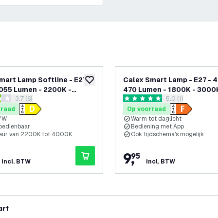
mart Lamp Softline - E27 -
Calex Smart Lamp - E27 - 4
glijst
toevoegen aan verlanglijst
1055 Lumen - 2200K -
470 Lumen - 1800K - 3000
reviews drawer openen
3.7 (6)
reviews drawer o
5.0 (1)
sterren
5 score sterren
rraad
Op voorraad
m/W
Warm tot daglicht
bedienbaar
Bediening met App
leur van 2200K tot 4000K
Ook tijdschema's mogelijk
9
,
95
incl. BTW
incl. BTW
art