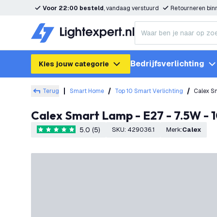
Voor 22:00 besteld
, vandaag verstuurd
Retourneren bi
Bedrijfsverlichting
Kies jouw categorie
Terug
Smart Home
Top 10 Smart Verlichting
Calex S
Calex Smart Lamp - E27 - 7.5W 
5.0 (5)
SKU
:
429036.1
Merk
:
Calex
5 score sterren