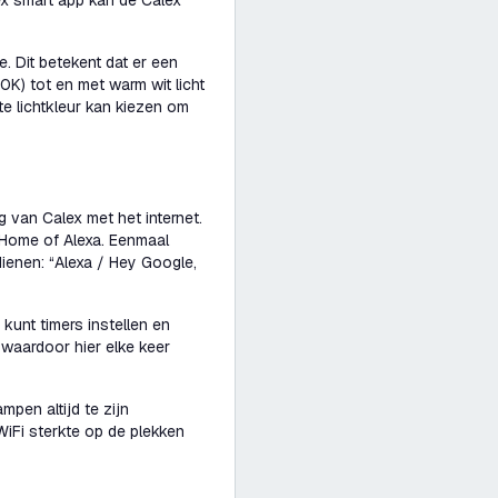
ex smart app kan de Calex
. Dit betekent dat er een
0K) tot en met warm wit licht
te lichtkleur kan kiezen om
g van Calex met het internet.
 Home of Alexa. Eenmaal
dienen:
“Alexa / Hey Google,
kunt timers instellen en
waardoor hier elke keer
mpen altijd te zijn
iFi sterkte op de plekken