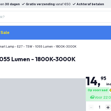
nnen
30 dagen
Gratis verzending
vanaf €50
Achteraf betalen
Sale
mart Lamp - E27 - 7.5W - 1055 Lumen - 1800K-3000K
- 1055 Lumen - 1800K-3000K
14
,
95
inc
Op voorraad
Voor 22:0
-
+
Verminder 
V