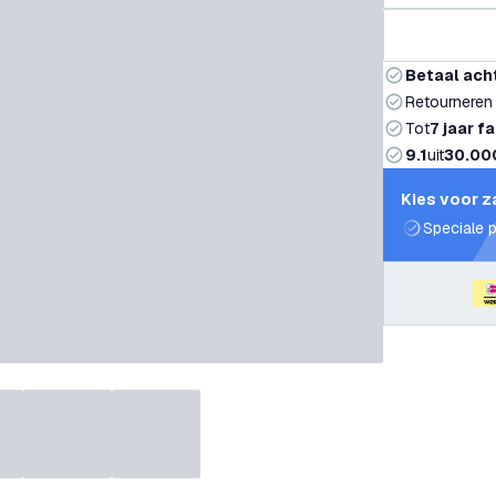
Betaal ach
Retourneren
Tot
7 jaar f
9.1
uit
30.00
Kies voor z
Speciale p