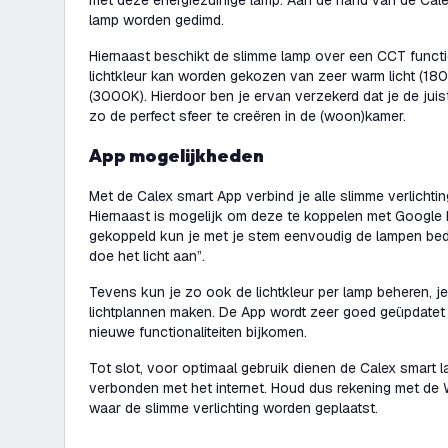
met deze energiezuinige lamp. Aan de hand van de Cal
lamp worden gedimd.
Hiernaast beschikt de slimme lamp over een CCT functie
lichtkleur kan worden gekozen van zeer warm licht (180
(3000K). Hierdoor ben je ervan verzekerd dat je de juis
zo de perfect sfeer te creëren in de (woon)kamer.
App mogelijkheden
Met de Calex smart App verbind je alle slimme verlichtin
Hiernaast is mogelijk om deze te koppelen met Google
gekoppeld kun je met je stem eenvoudig de lampen be
doe het licht aan”
.
Tevens kun je zo ook de lichtkleur per lamp beheren, je 
lichtplannen maken. De App wordt zeer goed geüpdatet 
nieuwe functionaliteiten bijkomen.
Tot slot, voor optimaal gebruik dienen de Calex smart la
verbonden met het internet. Houd dus rekening met de W
waar de slimme verlichting worden geplaatst.