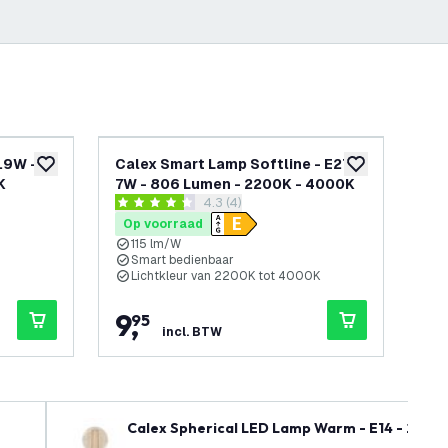
.9W -
Calex Smart Lamp Softline - E27 -
Cal
toevoegen aan verlanglijst
toevoegen aan v
K
7W - 806 Lumen - 2200K - 4000K
- 
penen
reviews drawer openen
4.3 (4)
4.3 score sterren
4.6 
Op voorraad
Op
115 lm/W
1
Smart bedienbaar
S
Lichtkleur van 2200K tot 4000K
L
9
,
1
95
incl. BTW
Calex Spherical LED Lamp Warm - E14 - 250 L