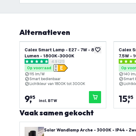
Alternatieven
Calex Smart Lamp - E27 - 7W - 806
Calex S
toevoegen aan verlan
Lumen - 1800K-3000K
7.5W - 
reviews drawer openen
4.9 (21)
4000K
4.9 score sterren
3.7 score 
Op voorraad
Op voo
115 lm/W
140 l
Smart bedienbaar
Smart 
Lichtkleur van 1800K tot 3000K
Lichtk
9
,
15
,
95
95
incl. BTW
Vaak samen gekocht
Solar Wandlamp Arche - 3000K - IP44 - Zw