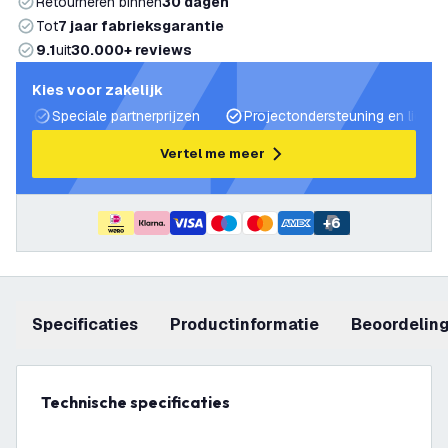
Retourneren binnen
30 dagen
Tot
7 jaar fabrieksgarantie
9.1
uit
30.000+ reviews
Kies voor zakelijk
Speciale partnerprijzen
Projectondersteuning en lichtp
Vertel me meer
+
6
Specificaties
productinformatie
beoordelin
Technische specificaties