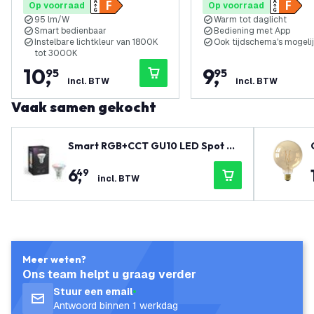
Op voorraad
Op voorraad
95 lm/W
Warm tot daglicht
Smart bedienbaar
Bediening met App
Instelbare lichtkleur van 1800K
Ook tijdschema's mogeli
tot 3000K
10
,
9
,
95
95
incl. BTW
incl. BTW
Vaak samen gekocht
Smart RGB+CCT GU10 LED Spot Di
mbaar - Wifi - 4.9W
6
,
49
incl. BTW
Meer weten?
Ons team helpt u graag verder
Stuur een email
Antwoord binnen 1 werkdag