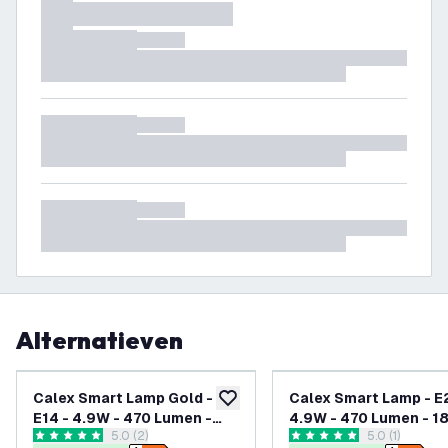
Alternatieven
Calex Smart Lamp Gold -
Calex Smart Lamp - E2
toevoegen aan verlanglijst
E14 - 4.9W - 470 Lumen -
4.9W - 470 Lumen - 1
reviews drawer openen
5.0 (2)
reviews draw
5.0 (1)
1800K - 3000K
3000K
5 score sterren
5 score sterren