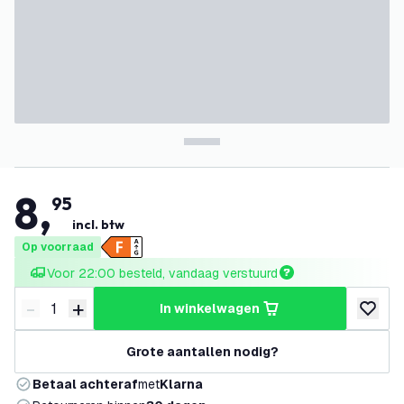
8
,
95
incl. btw
Op voorraad
Voor 22:00 besteld, vandaag verstuurd
-
+
in winkelwagen
Verminder hoeveelheid
Verhoog hoeveelheid
toevoeg
Grote aantallen nodig?
Betaal achteraf
met
Klarna