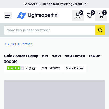
Voor 22:00 besteld
, vandaag verstuurd
0
0
Account
Mijn verlangl
Win
Menu
Waar ben je naar op zoek?
zoek
E14 LED Lampen
Calex Smart Lamp - E14 - 4.5W - 450 Lumen - 1800K -
3000K
4.0 (2)
SKU
:
429112
Merk
:
Calex
4 score sterren