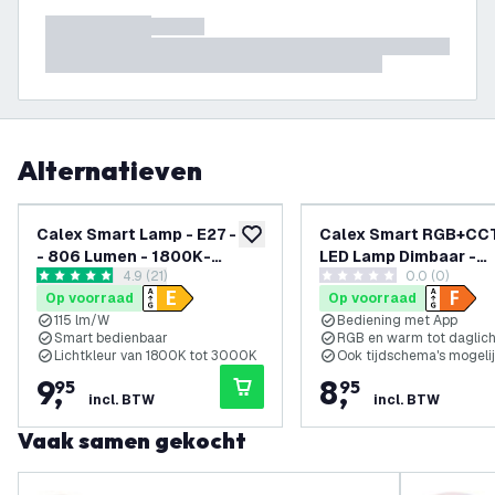
Alternatieven
Calex Smart Lamp - E27 - 7W
Calex Smart RGB+CC
toevoegen aan verlanglijst
- 806 Lumen - 1800K-
LED Lamp Dimbaar -
reviews drawer openen
4.9 (21)
0.0 (0)
3000K
Bluetooth Mesh - 9.
4.9 score sterren
0 score sterren
Op voorraad
Op voorraad
115 lm/W
Bediening met App
Smart bedienbaar
RGB en warm tot daglich
Lichtkleur van 1800K tot 3000K
Ook tijdschema's mogeli
9
,
8
,
95
95
incl. BTW
incl. BTW
Vaak samen gekocht