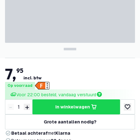
7
,
95
incl. btw
Op voorraad
Voor 22:00 besteld, vandaag verstuurd
-
+
in winkelwagen
Verminder hoeveelheid
Verhoog hoeveelheid
toevoeg
Grote aantallen nodig?
Betaal achteraf
met
Klarna