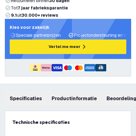
Retourneren binnen
30 dagen
Tot
7 jaar fabrieksgarantie
9.1
uit
30.000+ reviews
Kies voor zakelijk
Speciale partnerprijzen
Projectondersteuning en lichtp
Vertel me meer
+
6
Specificaties
productinformatie
beoordelin
Technische specificaties