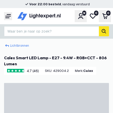
Voor 22:00 besteld
, vandaag verstuurd
0
0
Account
Mijn verlangl
Win
Menu
Waar ben je naar op zoek?
zoek
Lichtbronnen
Calex Smart LED Lamp - E27 - 9.4W - RGB+CCT - 806
Lumen
4.7 (46)
SKU
:
429004.2
Merk
:
Calex
4.7 score sterren