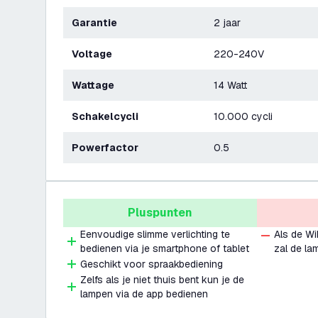
Garantie
2 jaar
Voltage
220-240V
Wattage
14 Watt
Schakelcycli
10.000 cycli
Powerfactor
0.5
Pluspunten
Eenvoudige slimme verlichting te
Als de WiF
bedienen via je smartphone of tablet
zal de la
Geschikt voor spraakbediening
Zelfs als je niet thuis bent kun je de
lampen via de app bedienen