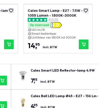
r-lamp
Calex Smart Lamp - E27 - 7.5W -
Cal
toevoegen aan verlanglijst
toevoegen aan v
1055 Lumen - 1800K-3000K
47
openen
reviews drawer openen
5.0 (5)
5 score sterren
5 sc
Op voorraad
Op
140 lm/W
W
Smart bedienbaar
B
Lichtkleur van 1800K tot 3000K
O
14
,
9
95
incl. BTW
Calex Smart LED Reflector-lamp 4.9W
7
,
95
incl. BTW
Calex Ball LED Lamp Ø45 - E27 - 136 Lm - Gou
4
,
95
incl. BTW