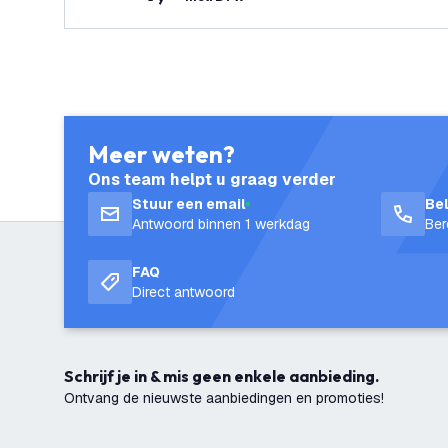
Meer weten?
Ons team helpt u graag verder
Stuur een email
Be
Antwoord binnen 1 werkdag
Ber
FAQ
Direct antwoord
Schrijf je in & mis geen enkele aanbieding.
Ontvang de nieuwste aanbiedingen en promoties!