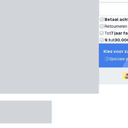
Betaal ach
Retourneren
Tot
7 jaar f
9.1
uit
30.00
Kies voor z
Speciale p