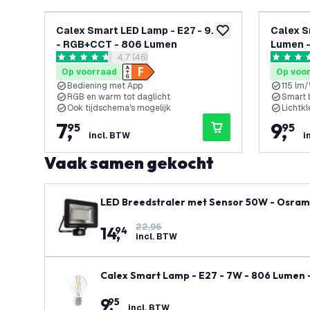
Calex Smart LED Lamp - E27 - 9.4W
Calex S
toevoegen aan verlan
- RGB+CCT - 806 Lumen
Lumen 
reviews drawer openen
4.7 (46)
4.7 score sterren
4.9 score
Op voorraad
Op voo
Bediening met App
115 lm
RGB en warm tot daglicht
Smart 
Ook tijdschema's mogelijk
Lichtk
7
,
9
,
95
95
incl. BTW
i
Vaak samen gekocht
LED Breedstraler met Sensor 50W - Osram 
22,95
14
,
94
incl. BTW
Calex Smart Lamp - E27 - 7W - 806 Lumen
9
,
95
incl. BTW