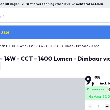
nnen
30 dagen
Gratis verzending
vanaf €50
Achteraf betalen
Sale
mart LED GLS Lamp - E27 - 14W - CCT - 1400 Lumen - Dimbaar Via App
 - 14W - CCT - 1400 Lumen - Dimbaar vi
9
,
95
incl. 
Op voorraad
Voor 22:0
-
+
Verminder 
V