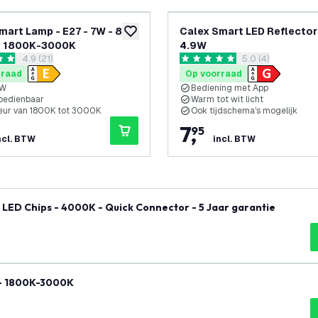
mart Lamp - E27 - 7W - 806
Calex Smart LED Reflecto
glijst
toevoegen aan verlanglijst
- 1800K-3000K
4.9W
reviews drawer openen
4.9 (21)
reviews drawer 
5.0 (4)
 sterren
5 score sterren
rraad
Op voorraad
/W
Bediening met App
bedienbaar
Warm tot wit licht
leur van 1800K tot 3000K
Ook tijdschema's mogelijk
7
,
95
ncl. BTW
incl. BTW
LED Chips - 4000K - Quick Connector - 5 Jaar garantie
 - 1800K-3000K