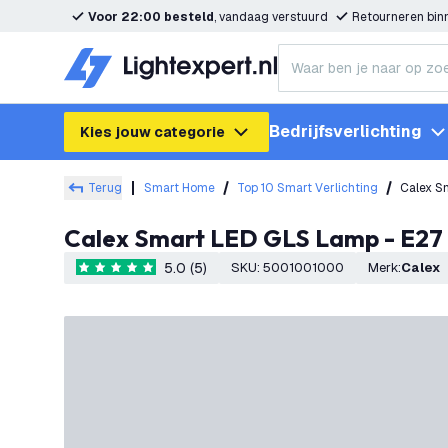
Voor 22:00 besteld
, vandaag verstuurd
Retourneren bi
Bedrijfsverlichting
Kies jouw categorie
Terug
Smart Home
Top 10 Smart Verlichting
Calex S
Calex Smart LED GLS Lamp - E27
5.0 (5)
SKU
:
5001001000
Merk
:
Calex
5 score sterren