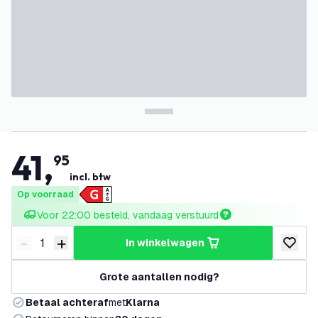
41
,
95
incl. btw
Op voorraad
Voor 22:00 besteld, vandaag verstuurd
-
+
in winkelwagen
Verminder hoeveelheid
Verhoog hoeveelheid
toevoeg
Grote aantallen nodig?
Betaal achteraf
met
Klarna