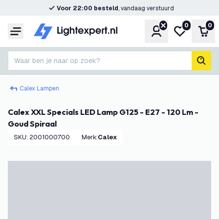
Voor 22:00 besteld
, vandaag verstuurd
0
0
Account
Mijn verlangl
Win
Menu
Waar ben je naar op zoek?
zoek
Calex Lampen
Calex XXL Specials LED Lamp G125 - E27 - 120 Lm -
Goud Spiraal
SKU
:
2001000700
Merk
:
Calex