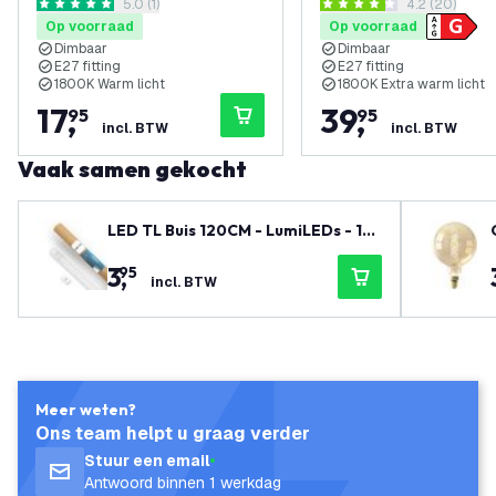
reviews drawer openen
5.0 (1)
reviews dra
4.2 (20)
Copper Spiraal
5 score sterren
4.2 score sterren
Op voorraad
Op voorraad
Dimbaar
Dimbaar
E27 fitting
E27 fitting
1800K Warm licht
1800K Extra warm licht
17
,
39
,
95
95
incl. BTW
incl. BTW
Vaak samen gekocht
LED TL Buis 120CM - LumiLEDs - 12
W - 4000K - 1920 Lumen - High Effi
3
,
95
ciency
incl. BTW
Meer weten?
Ons team helpt u graag verder
Stuur een email
Antwoord binnen 1 werkdag