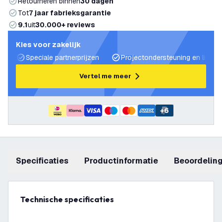
Retourneren binnen
30 dagen
Tot
7 jaar fabrieksgarantie
9.1
uit
30.000+ reviews
Kies voor zakelijk
Speciale partnerprijzen
Projectondersteuning en lichtp
Vertel me meer
+
6
Specificaties
productinformatie
beoordelin
Technische specificaties