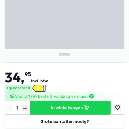
34
,
95
incl. btw
Op voorraad
Voor 22:00 besteld, vandaag verstuurd
-
+
in winkelwagen
Verminder hoeveelheid
Verhoog hoeveelheid
toevoeg
Grote aantallen nodig?