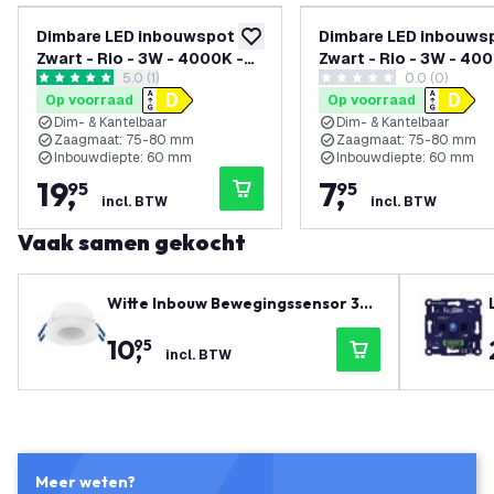
Dimbare LED inbouwspot
Dimbare LED inbouws
toevoegen aan verlanglijst
Zwart - Rio - 3W - 4000K -
Zwart - Rio - 3W - 40
reviews drawer openen
5.0 (1)
0.0 (0)
ø85mm - 3 pack
ø85mm
5 score sterren
0 score sterren
Op voorraad
Op voorraad
Dim- & Kantelbaar
Dim- & Kantelbaar
Zaagmaat: 75-80 mm
Zaagmaat: 75-80 mm
Inbouwdiepte: 60 mm
Inbouwdiepte: 60 mm
19
,
7
,
95
95
incl. BTW
incl. BTW
Vaak samen gekocht
Witte Inbouw Bewegingssensor 36
0° Met Schemerschakelaar 8M Ber
10
,
95
eik Max. 600W IP65
incl. BTW
Meer weten?