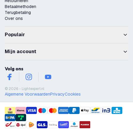
Retourneren
Betaalmethoden
Terugbetaling
Over ons
Populair
Mijn account
Volg ons
facebook
instagram
youtube
© 2026 - Lightexpert.nl
Algemene Voorwaarden
Privacy
Cookies
payment methods
shipment methods