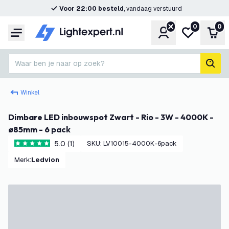
Voor 22:00 besteld
, vandaag verstuurd
0
0
Account
Mijn verlangl
Win
Menu
Waar ben je naar op zoek?
zoek
Winkel
Dimbare LED inbouwspot Zwart - Rio - 3W - 4000K -
ø85mm - 6 pack
5.0 (1)
SKU
:
LV10015-4000K-6pack
5 score sterren
Merk
:
Ledvion