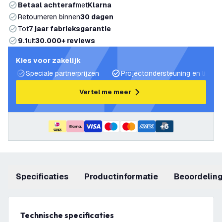
Betaal achteraf
met
Klarna
Retourneren binnen
30 dagen
Tot
7 jaar fabrieksgarantie
9.1
uit
30.000+ reviews
Kies voor zakelijk
Speciale partnerprijzen
Projectondersteuning en lichtp
Vertel me meer
+
6
Specificaties
productinformatie
beoordelin
Technische specificaties