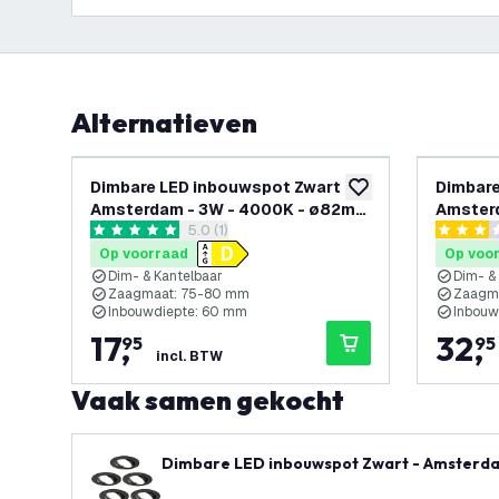
Alternatieven
Dimbare LED inbouwspot Zwart -
Dimbare
toevoegen aan verlan
Amsterdam - 3W - 4000K - ø82mm
Amster
reviews drawer openen
5.0 (1)
- 3 pack
- 6 pac
5 score sterren
3 score s
Op voorraad
Op voo
Dim- & Kantelbaar
Dim- &
Zaagmaat: 75-80 mm
Zaagm
Inbouwdiepte: 60 mm
Inbouw
17
,
32
,
95
95
incl. BTW
Vaak samen gekocht
Dimbare LED inbouwspot Zwart - Amsterda