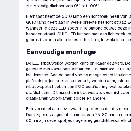
spots uitermate geschikt zijn voor het creëren van ee
zijn volledig dimbaar van 0% tot 100%.
Hiernaast heeft de GU10 lamp een lichthoek heeft van 3
GU10 lamp geeft aan in welke breedte het licht straalt. 
wanneer je deze LED spots in je plafond bouwt, deze i
beneden straalt. GU10 LED lampen met een lichthoek 
gebruikt voor in alle ruimtes in het huis, in winkels en r
Eenvoudige montage
De LED inbouwspot worden kant-en-klaar geleverd. D
geleverd met kantelbare armaturen, 3W dimbare GU10 sp
lasklemmen. Aan de hand van de meegeleverd lasklem
plafondspotjes snel en eenvoudig worden aangesloten 
inbouwspots hebben een IP20 certificering, wat beteke
stofdicht zijn. Dit maakt de inbouwspots geschikt voor
slaapkamer, woonkamer, zolder en andere.
Een voordeel aan deze zwarte spotjes is dat deze een
Dankzij een zaagmaat diameter van 75-80mm en een 
60mm zijn deze spotjes nagenoeg geschikt voor elk p