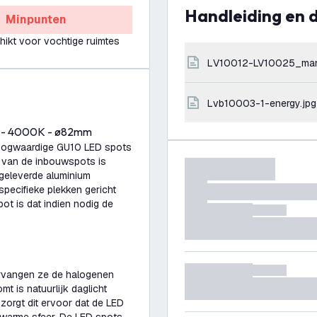
Handleiding en
Minpunten
hikt voor vochtige ruimtes
LV10012-LV10025_ma
lvb10003-1-energy.jpg
W - 4000K - ø82mm
oogwaardige GU10 LED spots
r van de inbouwspots is
geleverde aluminium
specifieke plekken gericht
t is dat indien nodig de
rvangen ze de halogenen
t is natuurlijk daglicht
orgt dit ervoor dat de LED