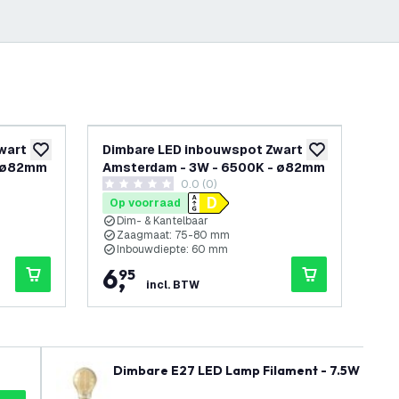
wart -
Dimbare LED inbouwspot Zwart -
Di
toevoegen aan verlanglijst
toevoegen aan v
- ø82mm
Amsterdam - 3W - 6500K - ø82mm
Am
openen
0.0 (0)
- 3
0 score sterren
5 sc
Op voorraad
Op
Dim- & Kantelbaar
D
Zaagmaat: 75-80 mm
Inbouwdiepte: 60 mm
I
6
,
1
95
incl. BTW
Dimbare E27 LED Lamp Filament - 7.5W - 210