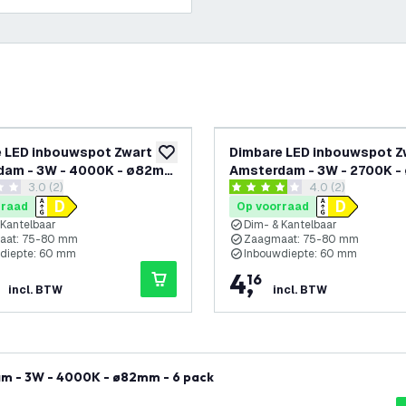
 LED inbouwspot Zwart -
Dimbare LED inbouwspot Z
glijst
toevoegen aan verlanglijst
dam - 3W - 4000K - ø82mm
Amsterdam - 3W - 2700K 
reviews drawer openen
3.0 (2)
reviews drawer 
4.0 (2)
k
terren
4 score sterren
rraad
Op voorraad
 Kantelbaar
Dim- & Kantelbaar
aat: 75-80 mm
Zaagmaat: 75-80 mm
diepte: 60 mm
Inbouwdiepte: 60 mm
4
,
16
incl. BTW
incl. BTW
m - 3W - 4000K - ø82mm - 6 pack