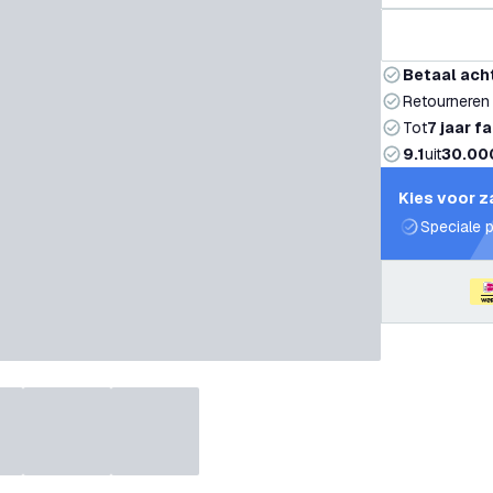
Betaal ach
Retourneren
Tot
7 jaar f
9.1
uit
30.00
Kies voor z
Speciale p