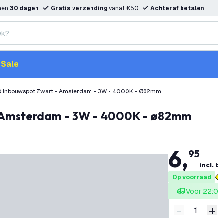
nnen
30 dagen
Gratis verzending
vanaf €50
Achteraf betalen
Sale
D Inbouwspot Zwart - Amsterdam - 3W - 4000K - Ø82mm
- Amsterdam - 3W - 4000K - ø82mm
6
,
95
incl.
Op voorraad
Voor 22:0
-
+
Verminder 
V