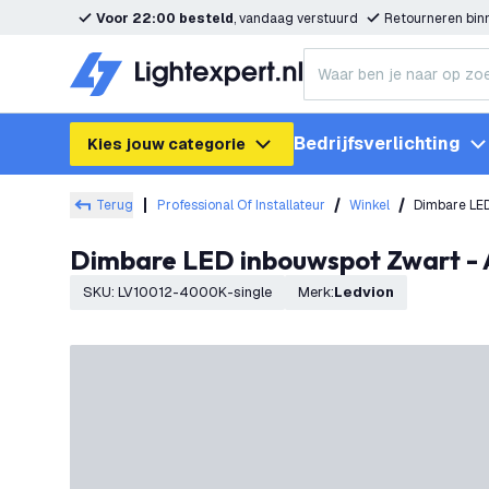
Voor 22:00 besteld
, vandaag verstuurd
Retourneren bi
Bedrijfsverlichting
Kies jouw categorie
Terug
Professional Of Installateur
Winkel
Dimbare LE
Dimbare LED inbouwspot Zwart 
SKU
:
LV10012-4000K-single
Merk
:
Ledvion