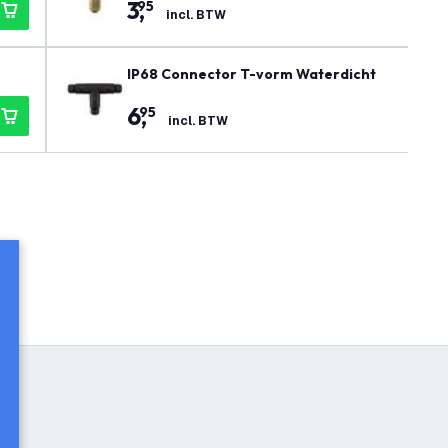
3
,
95
incl. BTW
IP68 Connector T-vorm Waterdicht
6
,
95
incl. BTW