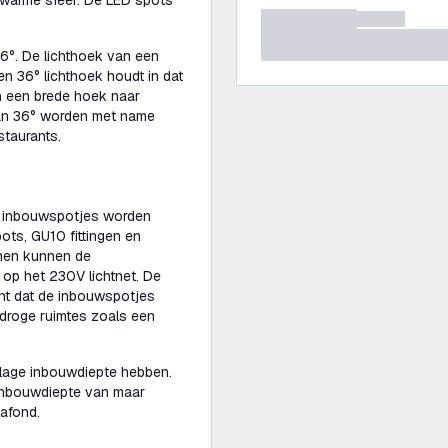
n warme sfeer. De LED spots
6°. De lichthoek van een
Een 36° lichthoek houdt in dat
n een brede hoek naar
van 36° worden met name
estaurants.
e inbouwspotjes worden
ots, GU10 fittingen en
men kunnen de
op het 230V lichtnet. De
nt dat de inbouwspotjes
 droge ruimtes zoals een
 lage inbouwdiepte hebben.
inbouwdiepte van maar
lafond.