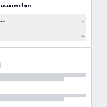
 documenten
nual