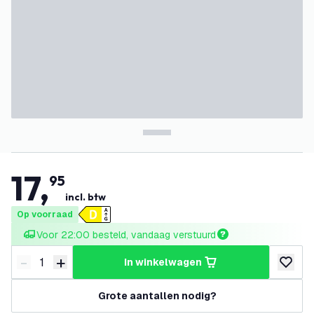
17
,
95
incl. btw
Op voorraad
Voor 22:00 besteld, vandaag verstuurd
-
+
in winkelwagen
Verminder hoeveelheid
Verhoog hoeveelheid
toevoeg
Grote aantallen nodig?