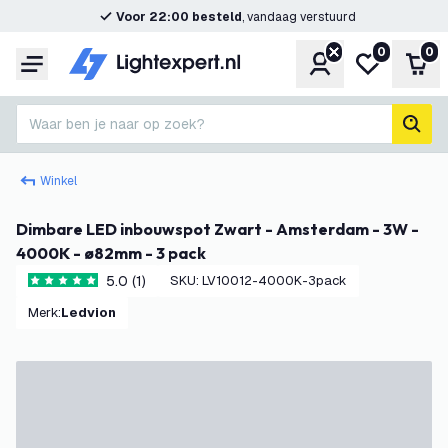
Voor 22:00 besteld
, vandaag verstuurd
0
0
Account
Mijn verlangl
Win
Menu
Waar ben je naar op zoek?
zoek
Winkel
Dimbare LED inbouwspot Zwart - Amsterdam - 3W -
4000K - ø82mm - 3 pack
5.0 (1)
SKU
:
LV10012-4000K-3pack
5 score sterren
Merk
:
Ledvion