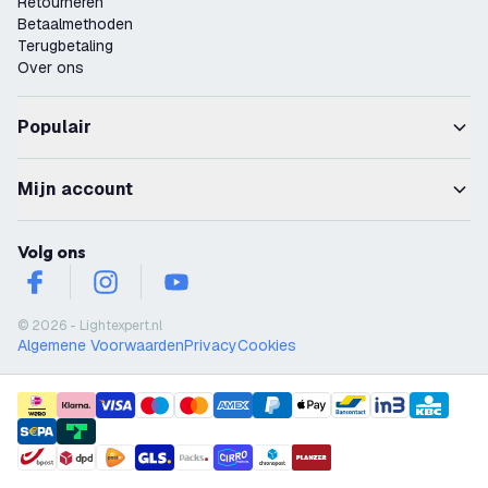
Retourneren
Betaalmethoden
Terugbetaling
Over ons
Populair
Mijn account
Volg ons
facebook
instagram
youtube
© 2026 - Lightexpert.nl
Algemene Voorwaarden
Privacy
Cookies
payment methods
shipment methods