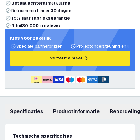
Betaal achteraf
met
Klarna
Retourneren binnen
30 dagen
Tot
7 jaar fabrieksgarantie
9.1
uit
30.000+ reviews
Kies voor zakelijk
Speciale partnerprijzen
Projectondersteuning en lichtp
Vertel me meer
+
6
Specificaties
productinformatie
beoordelin
Technische specificaties