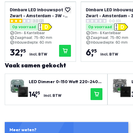
Dimbare LED inbouwspot
Dimbare LED inbouws
toevoegen aan verlanglijst
Zwart - Amsterdam - 3W -
Zwart - Amsterdam - 
reviews drawer openen
3.0 (2)
0.0 (0)
4000K - ø82mm - 6 pack
4000K - ø82mm
3 score sterren
0 score sterren
Op voorraad
Op voorraad
Dim- & Kantelbaar
Dim- & Kantelbaar
Zaagmaat: 75-80 mm
Zaagmaat: 75-80 mm
Inbouwdiepte: 60 mm
Inbouwdiepte: 60 mm
32
,
6
,
95
95
incl. BTW
incl. BTW
Vaak samen gekocht
LED Dimmer 0-150 Watt 220-240V
- Fase Afsnijding - Universeel - Co
14
,
95
mpleet
incl. BTW
Meer weten?