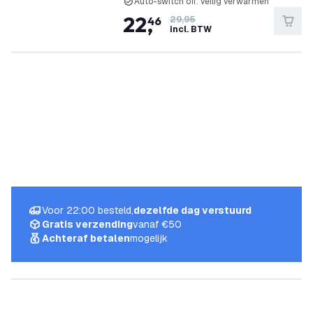
Auto-switch off: veilig verwarmen
22
,
46
29,95
incl. BTW
Voor 22:00 besteld,
dezelfde dag verstuurd
Gratis verzending
vanaf €50
Achteraf betalen
mogelijk