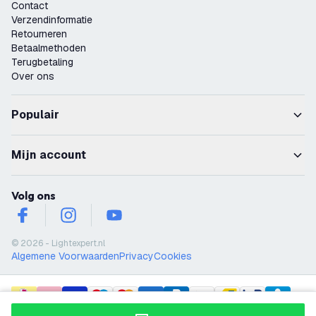
Contact
Verzendinformatie
Retourneren
Betaalmethoden
Terugbetaling
Over ons
Populair
Mijn account
Volg ons
facebook
instagram
youtube
© 2026 - Lightexpert.nl
Algemene Voorwaarden
Privacy
Cookies
payment methods