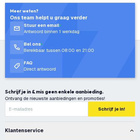
Meer weten?
Ons team helpt u graag verder
Stuur een email
Antwoord binnen 1 werkdag
Bel ons
Bereikbaar tussen 08:00 en 21:00
FAQ
Direct antwoord
Schrijf je in & mis geen enkele aanbieding.
Ontvang de nieuwste aanbiedingen en promoties!
Schrijf je in!
Klantenservice