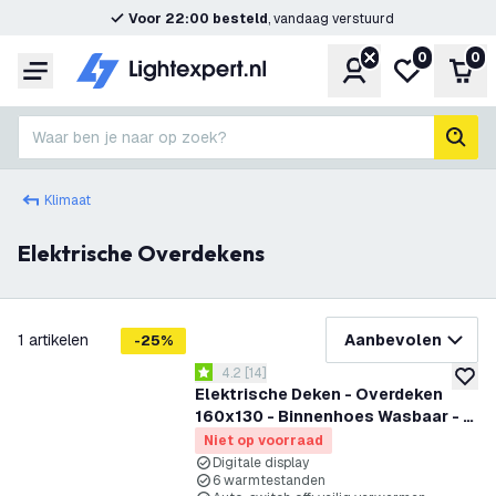
Voor 22:00 besteld
, vandaag verstuurd
0
0
Account
Mijn verlangl
Win
Menu
Waar ben je naar op zoek?
zoek
Klimaat
Elektrische Overdekens
filteren
1
artikelen
Aanbevolen
-
25
%
reviews drawer openen
4.2
[
14
]
4.2 score sterren
toevoe
Elektrische Deken - Overdeken
160x130 - Binnenhoes Wasbaar - 6
Warmtestanden - Elektrische
Niet op voorraad
Bovendeken
Digitale display
6 warmtestanden