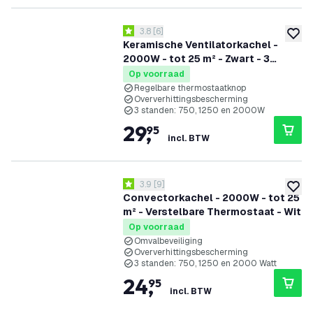
reviews drawer openen
3.8
[
6
]
3.8 score sterren
toevoe
Keramische Ventilatorkachel -
2000W - tot 25 m² - Zwart - 3
standen
Op voorraad
Regelbare thermostaatknop
Oververhittingsbescherming
3 standen: 750, 1250 en 2000W
29
,
95
incl. BTW
reviews drawer openen
3.9
[
9
]
3.9 score sterren
toevoe
Convectorkachel - 2000W - tot 25
m² - Verstelbare Thermostaat - Wit
Op voorraad
Omvalbeveiliging
Oververhittingsbescherming
3 standen: 750, 1250 en 2000 Watt
24
,
95
incl. BTW