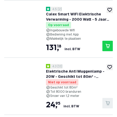
reviews drawer openen
4.5
[
2
]
4.5 score sterren
toevoe
Calex Smart WiFi Elektrische
Verwarming - 2000 Watt - 5 Jaar
Garantie
Op voorraad
Ingebouwde Wifi
Bediening met App
Makkelijk te plaatsen
131
,
18
incl. BTW
reviews drawer openen
4.3
[
13
]
4.3 score sterren
toevoe
Elektrische Anti Muggenlamp -
20W - Geschikt tot 80m² -
Muggenvanger - Vliegenlamp -
Niet op voorraad
Insectenlamp
Geschikt tot 80m²
Tot 8000 branduren
Snoer van 1,2 meter
24
,
95
incl. BTW