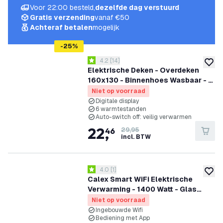
Voor 22:00 besteld,
dezelfde dag verstuurd
Gratis verzending
vanaf €50
Achteraf betalen
mogelijk
-
25
%
reviews drawer openen
4.2
[
14
]
4.2 score sterren
toevoe
Elektrische Deken - Overdeken
160x130 - Binnenhoes Wasbaar - 6
Warmtestanden - Elektrische
Niet op voorraad
Bovendeken
Digitale display
6 warmtestanden
Auto-switch off: veilig verwarmen
22
,
46
29,95
incl. BTW
reviews drawer openen
4.0
[
1
]
4 score sterren
toevoe
Calex Smart WiFi Elektrische
Verwarming - 1400 Watt - Glas
Paneel
Niet op voorraad
Ingebouwde Wifi
Bediening met App