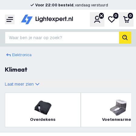
Voor 22:00 besteld
, vandaag verstuurd
0
0
Account
Mijn verlangl
Win
Menu
Waar ben je naar op zoek?
zoek
Elektronica
Klimaat
Laat meer zien
Overdekens
Voetenwarmers