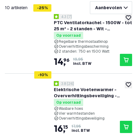
filteren
10
artikelen
Aanbevolen
-
25
%
reviews drawer openen
4.3
[
7
]
4.3 score sterren
toevoe
PTC Ventilatorkachel - 1500W - tot
25 m² - 2 standen - Wit -
Elektrische Verwarming
Op voorraad
Regelbare thermostaatknop
Oververhittingsbescherming
2 standen: 750 en 1500 Watt
14
,
96
19,95
incl. BTW
-
10
%
reviews drawer openen
3.8
[
26
]
3.8 score sterren
toevoe
Elektrische Voetenwarmer -
Oververhittingsbeveiliging -
Binnenhoes Wasbaar - 4
Op voorraad
Warmtestanden - Grijs
Wasbare hoes
Vier warmtestanden
Oververhittingsbeveiliging
16
,
15
17,95
incl. BTW