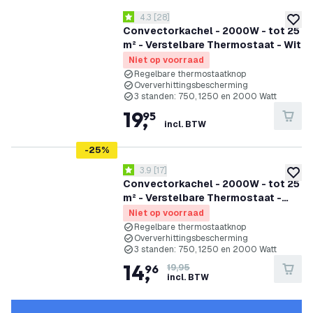
reviews drawer openen
4.3
[
28
]
4.3 score sterren
toevoe
Convectorkachel - 2000W - tot 25
m² - Verstelbare Thermostaat - Wit
Niet op voorraad
Regelbare thermostaatknop
Oververhittingsbescherming
3 standen: 750, 1250 en 2000 Watt
19
,
95
incl. BTW
-
25
%
reviews drawer openen
3.9
[
17
]
3.9 score sterren
toevoe
Convectorkachel - 2000W - tot 25
m² - Verstelbare Thermostaat -
Zwart
Niet op voorraad
Regelbare thermostaatknop
Oververhittingsbescherming
3 standen: 750, 1250 en 2000 Watt
14
,
96
19,95
incl. BTW