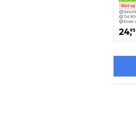
4.3 score
Insect
Niet op
Geschi
Tot 80
Snoer 
24
,
95