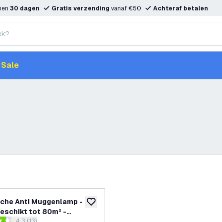
nnen
30 dagen
Gratis verzending
vanaf €50
Achteraf betalen
Sale
sche Anti Muggenlamp -
toevoegen aan verlanglijst
eschikt tot 80m² -
reviews drawer openen
4.3 (13)
anger - Vliegenlamp -