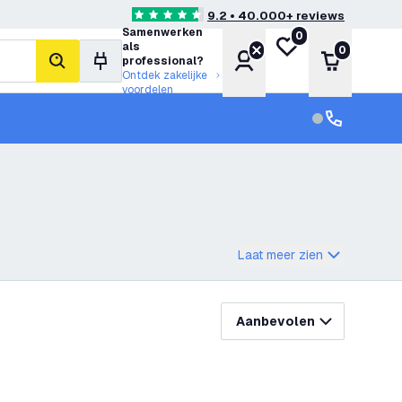
9.2 • 40.000+ reviews
4.6 score sterren
Samenwerken
0
Mijn verlanglijst
als
0
Account
Winkelwa
professional?
zoeken
Ontdek zakelijke
voordelen
klantenservic
Klantenservi
Laat meer zien
Aanbevolen