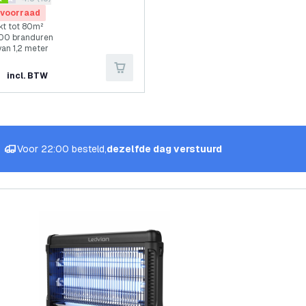
 sterren
enlamp
 voorraad
kt tot 80m²
00 branduren
van 1,2 meter
incl. BTW
Voor 22:00 besteld,
dezelfde dag verstuurd