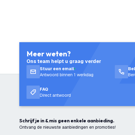
Meer weten?
Ons team helpt u graag verder
Stuur een email
Be
Antwoord binnen 1 werkdag
Ber
FAQ
Direct antwoord
Schrijf je in & mis geen enkele aanbieding.
Ontvang de nieuwste aanbiedingen en promoties!