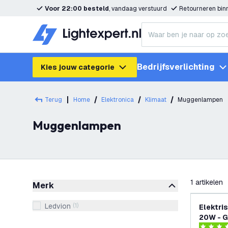
Voor 22:00 besteld
, vandaag verstuurd
Retourneren bi
Bedrijfsverlichting
Kies jouw categorie
Terug
Home
Elektronica
Klimaat
Muggenlampen
Muggenlampen
filteren
1
artikelen
Merk
Ledvion
(
1
)
Elektri
20W - G
Muggenv