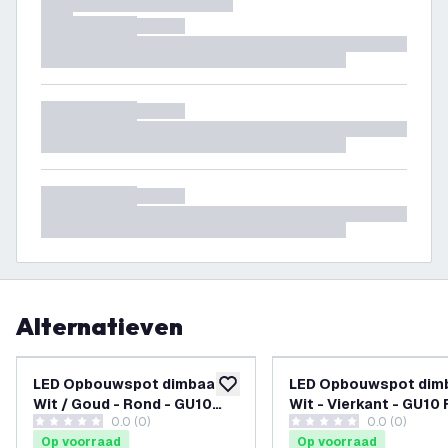
Alternatieven
LED Opbouwspot dimbaar -
LED Opbouwspot dimb
toevoegen aan verlanglijst
Wit / Goud - Rond - GU10
Wit - Vierkant - GU10 
0.0 (0)
0.0 (0)
Fitting - ø80mm
- 80x80mm
0 score sterren
0 score sterren
Op voorraad
Op voorraad