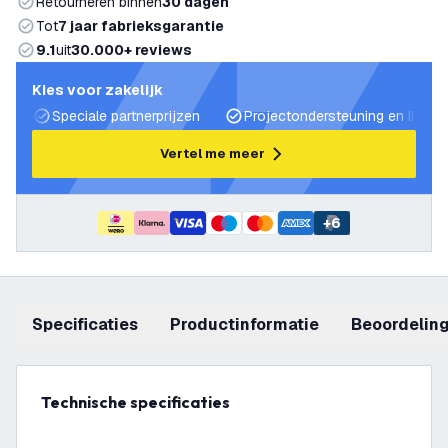
Retourneren binnen
30 dagen
Tot
7 jaar fabrieksgarantie
9.1
uit
30.000+ reviews
Kies voor zakelijk
Speciale partnerprijzen
Projectondersteuning en lichtp
Vertel me meer
+
6
Specificaties
productinformatie
beoordelin
Technische specificaties