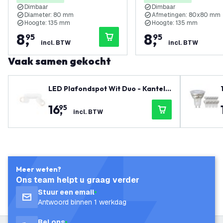
Dimbaar
Dimbaar
Diameter: 80 mm
Afmetingen: 80x80 mm
Hoogte: 135 mm
Hoogte: 135 mm
8
,
8
,
95
95
incl. BTW
incl. BTW
Vaak samen gekocht
LED Plafondspot Wit Duo - Kantelb
aar - GU10 Fitting
16
,
95
incl. BTW
Meer weten?
Ons team helpt u graag verder
Stuur een email
Antwoord binnen 1 werkdag
Bel ons