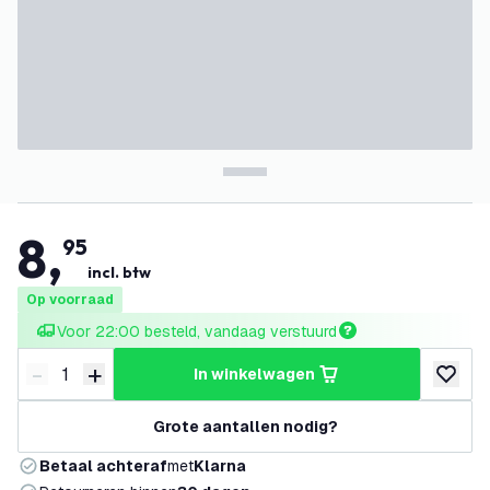
8
,
95
incl. btw
Op voorraad
Voor 22:00 besteld, vandaag verstuurd
-
+
in winkelwagen
Verminder hoeveelheid
Verhoog hoeveelheid
toevoeg
Grote aantallen nodig?
Betaal achteraf
met
Klarna