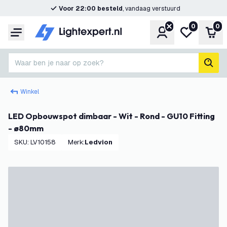
Voor 22:00 besteld
, vandaag verstuurd
0
0
Account
Mijn verlangl
Win
Menu
Waar ben je naar op zoek?
zoek
Winkel
LED Opbouwspot dimbaar - Wit - Rond - GU10 Fitting
- ø80mm
SKU
:
LV10158
Merk
:
Ledvion