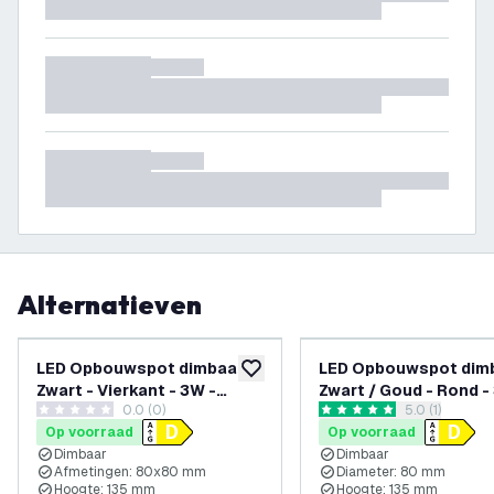
Alternatieven
LED Opbouwspot dimbaar -
LED Opbouwspot dimb
toevoegen aan verlanglijst
Zwart - Vierkant - 3W -
Zwart / Goud - Rond -
0.0 (0)
reviews draw
5.0 (1)
2700K - 345 Lumen -
2700K - 345 Lumen -
0 score sterren
5 score sterren
Op voorraad
Op voorraad
80x80mm
ø80mm
Dimbaar
Dimbaar
Afmetingen: 80x80 mm
Diameter: 80 mm
Hoogte: 135 mm
Hoogte: 135 mm