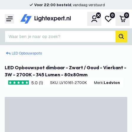
Voor 22:00 besteld
, vandaag verstuurd
0
0
Account
Mijn verlangl
Win
Menu
Waar ben je naar op zoek?
zoek
LED Opbouwspots
LED Opbouwspot dimbaar - Zwart / Goud - Vierkant -
3W - 2700K - 345 Lumen - 80x80mm
5.0 (1)
SKU
:
LV10161-2700K
Merk
:
Ledvion
5 score sterren