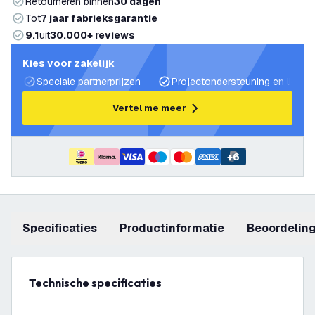
Retourneren binnen
30 dagen
Tot
7 jaar fabrieksgarantie
9.1
uit
30.000+ reviews
Kies voor zakelijk
Speciale partnerprijzen
Projectondersteuning en lichtp
Vertel me meer
+
6
Specificaties
productinformatie
beoordelin
Technische specificaties