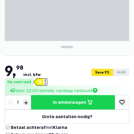
9
,
98
Save 9%
10,95
incl. btw
Op voorraad
Voor 22:00 besteld, vandaag verstuurd
-
+
in winkelwagen
Verminder hoeveelheid
Verhoog hoeveelheid
toevoeg
Grote aantallen nodig?
Betaal achteraf
met
Klarna