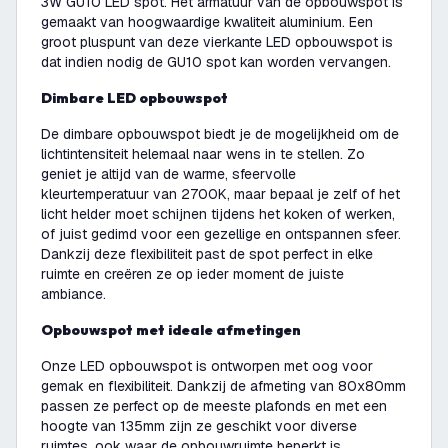
3W GU10 LED spot. Het armatuur van de opbouwspot is
gemaakt van hoogwaardige kwaliteit aluminium. Een
groot pluspunt van deze vierkante LED opbouwspot is
dat indien nodig de GU10 spot kan worden vervangen.
Dimbare LED opbouwspot
De dimbare opbouwspot biedt je de mogelijkheid om de
lichtintensiteit helemaal naar wens in te stellen. Zo
geniet je altijd van de warme, sfeervolle
kleurtemperatuur van 2700K, maar bepaal je zelf of het
licht helder moet schijnen tijdens het koken of werken,
of juist gedimd voor een gezellige en ontspannen sfeer.
Dankzij deze flexibiliteit past de spot perfect in elke
ruimte en creëren ze op ieder moment de juiste
ambiance.
Opbouwspot met ideale afmetingen
Onze LED opbouwspot is ontworpen met oog voor
gemak en flexibiliteit. Dankzij de afmeting van 80x80mm
passen ze perfect op de meeste plafonds en met een
hoogte van 135mm zijn ze geschikt voor diverse
ruimtes, ook waar de opbouwruimte beperkt is.