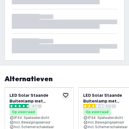
Alternatieven
LED Solar Staande
LED Solar Staande
toevoegen aan verlanglijst
Buitenlamp met
Buitenlamp met
reviews drawer openen
4.7 (6)
reviews draw
3.0 (3)
Bewegingssensor - Zwart -
Bewegingssensor - Zw
4.7 score sterren
3 score sterren
Op voorraad
Op voorraad
IP44
IP44
IP44: Spatwaterdicht
IP44: Spatwaterdicht
Incl. Bewegingssensor
Incl. Bewegingssensor
Incl. Schemerschakelaar
Incl. Schemerschakelaar