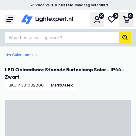
Voor 22:00 besteld
, vandaag verstuurd
0
0
Account
Mijn verlangl
Win
Menu
Waar ben je naar op zoek?
zoek
Calex Lampen
LED Oplaadbare Staande Buitenlamp Solar - IP44 -
Zwart
SKU
:
4301002800
Merk
:
Calex