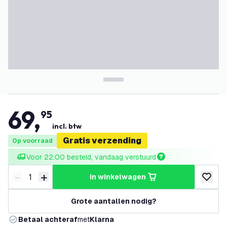
69
,
95
incl. btw
Gratis verzending
Op voorraad
Voor 22:00 besteld, vandaag verstuurd
-
+
in winkelwagen
Verminder hoeveelheid
Verhoog hoeveelheid
toevoeg
Grote aantallen nodig?
Betaal achteraf
met
Klarna