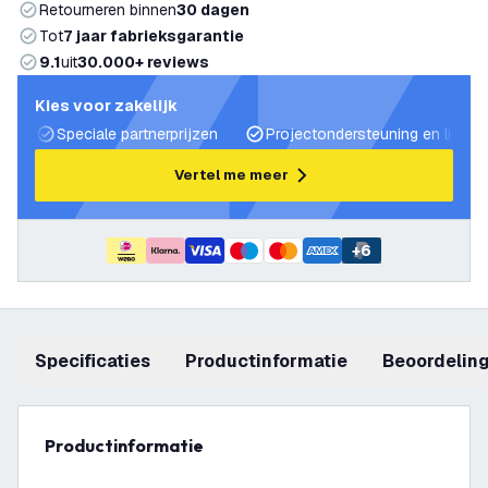
Retourneren binnen
30 dagen
Tot
7 jaar fabrieksgarantie
9.1
uit
30.000+ reviews
Kies voor zakelijk
Speciale partnerprijzen
Projectondersteuning en lichtp
Vertel me meer
+
6
Specificaties
productinformatie
beoordelin
productinformatie