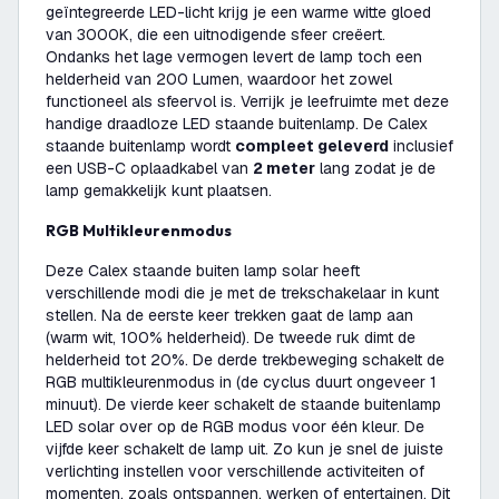
geïntegreerde LED-licht krijg je een warme witte gloed
van 3000K, die een uitnodigende sfeer creëert.
Ondanks het lage vermogen levert de lamp toch een
helderheid van 200 Lumen, waardoor het zowel
functioneel als sfeervol is. Verrijk je leefruimte met deze
handige draadloze LED staande buitenlamp. De Calex
staande buitenlamp wordt
compleet geleverd
inclusief
een USB-C oplaadkabel van
2 meter
lang zodat je de
lamp gemakkelijk kunt plaatsen.
RGB Multikleurenmodus
Deze Calex staande buiten lamp solar heeft
verschillende modi die je met de trekschakelaar in kunt
stellen. Na de eerste keer trekken gaat de lamp aan
(warm wit, 100% helderheid). De tweede ruk dimt de
helderheid tot 20%. De derde trekbeweging schakelt de
RGB multikleurenmodus in (de cyclus duurt ongeveer 1
minuut). De vierde keer schakelt de staande buitenlamp
LED solar over op de RGB modus voor één kleur. De
vijfde keer schakelt de lamp uit. Zo kun je snel de juiste
verlichting instellen voor verschillende activiteiten of
momenten, zoals ontspannen, werken of entertainen. Dit