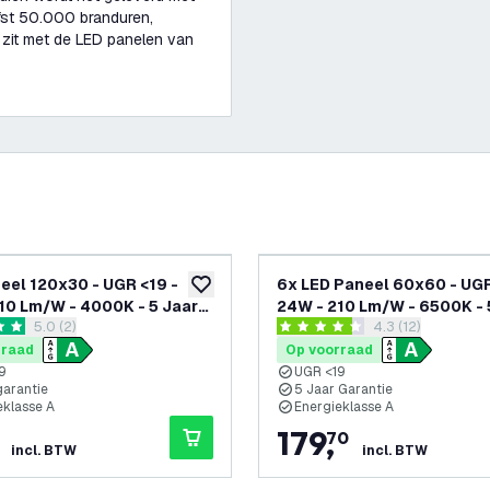
efst 50.000 branduren,
 zit met de LED panelen van
eel 120x30 - UGR <19 -
6x LED Paneel 60x60 - UGR
glijst
toevoegen aan verlanglijst
10 Lm/W - 4000K - 5 Jaar
24W - 210 Lm/W - 6500K - 
reviews drawer openen
5.0 (2)
reviews drawer 
4.3 (12)
e - Energieklasse A
Garantie - Energieklasse A
terren
4.3 score sterren
rraad
Op voorraad
9
UGR <19
garantie
5 Jaar Garantie
eklasse A
Energieklasse A
179
,
70
incl. BTW
incl. BTW