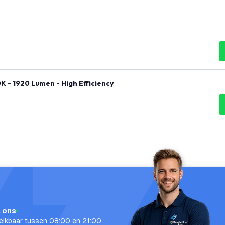
K - 1920 Lumen - High Efficiency
l ons
eikbaar tussen 08:00 en 21:00