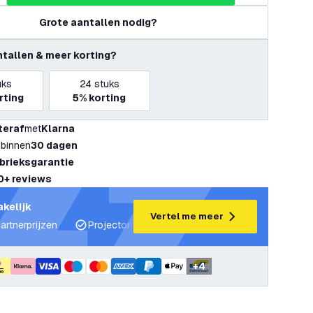
Grote aantallen nodig?
ntallen & meer korting?
uks
24
stuks
rting
5%
korting
teraf
met
Klarna
 binnen
30 dagen
abrieksgarantie
0+ reviews
akelijk
Vertel me meer
artnerprijzen
Projectondersteuning en lichtplannen
Desku
+
4