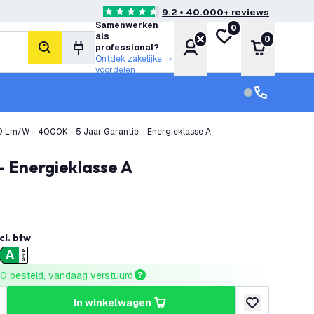
9.2 • 40.000+ reviews
4.6 score sterren
Samenwerken
0
Mijn verlanglijst
als
0
Account
Winkelwa
professional?
zoeken
Ontdek zakelijke
voordelen
klantenservic
Klantenservi
0 Lm/W - 4000K - 5 Jaar Garantie - Energieklasse A
- Energieklasse A
cl. btw
0 besteld, vandaag verstuurd
in winkelwagen
hoeveelheid
erhoog hoeveelheid
toevoegen aan v