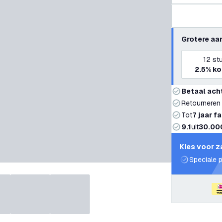
Grotere aa
12
st
2.5%
ko
Betaal ach
Retourneren
Tot
7 jaar f
9.1
uit
30.00
Kies voor z
Speciale p