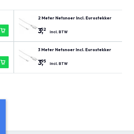
2 Meter Netsnoer Incl. Eurostekker
3
,
52
incl. BTW
3 Meter Netsnoer Incl. Eurostekker
3
,
95
incl. BTW