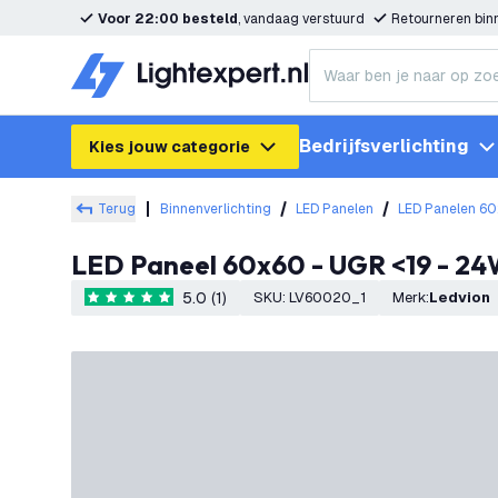
Voor 22:00 besteld
, vandaag verstuurd
Retourneren bi
Bedrijfsverlichting
Kies jouw categorie
Terug
Binnenverlichting
LED Panelen
LED Panelen 6
LED Paneel 60x60 - UGR <19 - 24
5.0 (1)
SKU
:
LV60020_1
Merk
:
Ledvion
5 score sterren