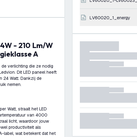
LV60020_1-LV60023_
LV60020_1_energy
rgieklasse A
de verlichting die ze nodig
edvion. Dit LED paneel heeft
 24 Watt. Dankzij de
ruik nemen.
er Watt, straalt het LED
eurtemperatuur van 4000
traal licht, waardoor jouw
wel productiviteit als
A-label, wat betekent dat het