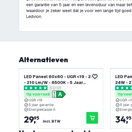
een garantie van 5 jaar en een levensduur van maar li
waardoor je zeker weet dat je voor een lange tijd goed
Ledvion.
Alternatieven
LED Paneel 60x60 - UGR <19 - 24W
LED Pan
toevoegen aan verlan
- 210 Lm/W - 6500K - 5 Jaar
24W - 2
reviews drawer openen
5.0 (2)
Garantie - Energieklasse A
Garanti
5 score sterren
5 score s
Op voorraad
Op voo
UGR <19
UGR <1
5 jaar garantie
5 jaar 
Energieklasse A
Energi
29
,
34
,
95
95
incl. BTW