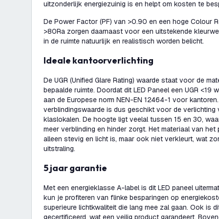
uitzonderlijk energiezuinig is en helpt om kosten te bes
De Power Factor (PF) van >0.90 en een hoge Colour Re
>80Ra zorgen daarnaast voor een uitstekende kleurwe
in de ruimte natuurlijk en realistisch worden belicht.
Ideale kantoorverlichting
De UGR (Unified Glare Rating) waarde staat voor de mate
bepaalde ruimte. Doordat dit LED Paneel een UGR <19 
aan de Europese norm NEN-EN 12464-1 voor kantoren. 
verblindingswaarde is dus geschikt voor de verlichting
klaslokalen. De hoogte ligt veelal tussen 15 en 30, waa
meer verblinding en hinder zorgt. Het materiaal van het 
alleen stevig en licht is, maar ook niet verkleurt, wat z
uitstraling.
5 jaar garantie
Met een energieklasse A-label is dit LED paneel uiterma
kun je profiteren van flinke besparingen op energiekoste
superieure lichtkwaliteit die lang mee zal gaan. Ook is 
gecertificeerd, wat een veilig product garandeert. Bove