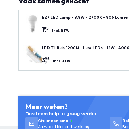
Vaak samen gekocht
E27 LED Lamp - 8.8W - 2700K - 806 Lumen
1
,
95
incl. BTW
LED TL Buis 120CM - LumiLEDs - 12W - 4000
3
,
95
incl. BTW
Meer weten?
Ons team helpt u graag verder
Stuur een email
Be
Antwoord binnen 1 werkdag
Ber