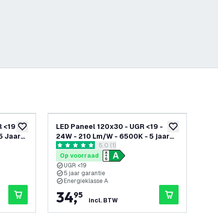
 <19 -
LED Paneel 120x30 - UGR <19 -
6x 
toevoegen aan verlanglijst
toevoegen aan v
5 Jaar
24W - 210 Lm/W - 6500K - 5 jaar
24
openen
reviews drawer openen
5.0 (1)
garantie - Energieklasse A
Gar
5 score sterren
3.7 
Op voorraad
Op
UGR <19
5
5 jaar garantie
>
Energieklasse A
E
34
,
2
95
incl. BTW