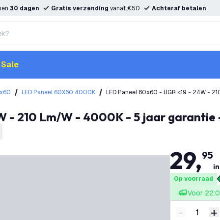
nnen
30 dagen
Gratis verzending
vanaf €50
Achteraf betalen
Sale
0x60
LED Paneel 60X60 4000K
LED Paneel 60x60 - UGR <19 - 24W - 21
W - 210 Lm/W - 4000K - 5 jaar garantie 
29
,
95
in
Op voorraad
Voor 22:0
-
+
Verminder 
V