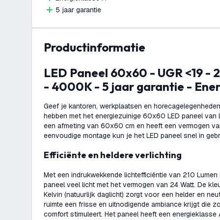
5 jaar garantie
productinformatie
LED Paneel 60x60 - UGR <19 - 24W - 210 Lm/W
- 4000K - 5 jaar garantie - Ene
Geef je kantoren, werkplaatsen en horecagelegenheden 
hebben met het energiezuinige 60x60 LED paneel van L
een afmeting van 60x60 cm en heeft een vermogen van
eenvoudige montage kun je het LED paneel snel in geb
Efficiënte en heldere verlichting
Met een indrukwekkende lichtefficiëntie van 210 Lumen p
paneel veel licht met het vermogen van 24 Watt. De kl
Kelvin (natuurlijk daglicht) zorgt voor een helder en neu
ruimte een frisse en uitnodigende ambiance krijgt die zo
comfort stimuleert. Het paneel heeft een energieklasse 