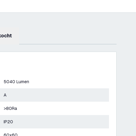
kocht
5040 Lumen
A
>80Ra
IP20
60x60