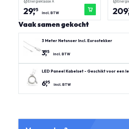
Energieklasse A
Energi
29
,
209
95
incl. BTW
Vaak samen gekocht
3 Meter Netsnoer Incl. Eurostekker
3
,
95
incl. BTW
LED Paneel Kabelset - Geschikt voor een l
6
,
95
incl. BTW