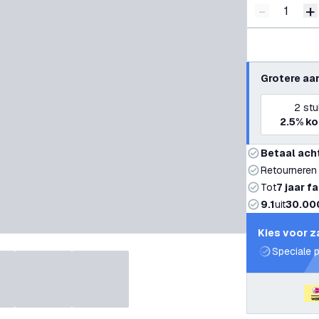
-
+
Verminder 
V
Grotere aa
2
stu
2.5%
ko
Betaal ach
Retourneren
Tot
7 jaar f
9.1
uit
30.00
Kies voor z
Speciale p