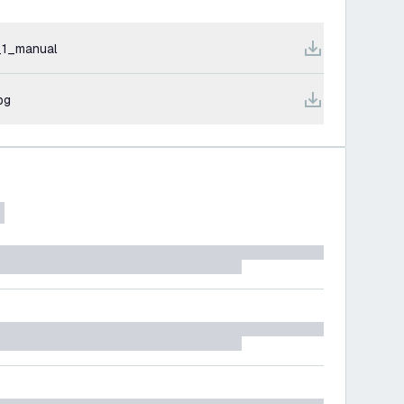
1_manual
pg