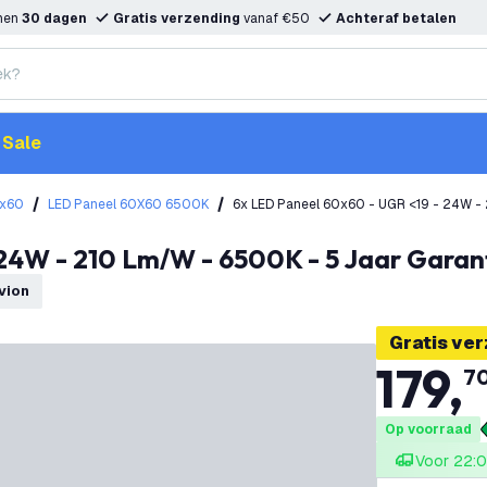
nnen
30 dagen
Gratis verzending
vanaf €50
Achteraf betalen
Sale
0x60
LED Paneel 60X60 6500K
6x LED Paneel 60x60 - UGR <19 - 24W - 
 24W - 210 Lm/W - 6500K - 5 Jaar Garant
dvion
Gratis ve
179
,
7
Op voorraad
Voor 22:0