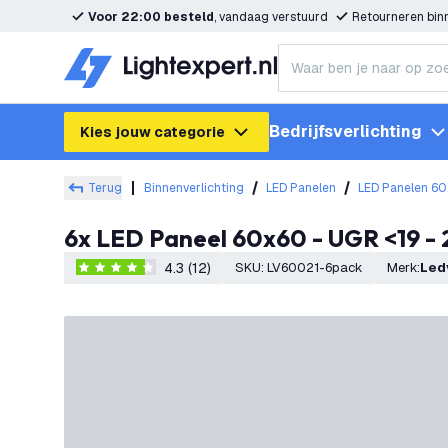
Voor 22:00 besteld
, vandaag verstuurd
Retourneren bi
Bedrijfsverlichting
Kies jouw categorie
Terug
Binnenverlichting
LED Panelen
LED Panelen 6
6x LED Paneel 60x60 - UGR <19 -
4.3 (12)
SKU
:
LV60021-6pack
Merk
:
Le
4.3 score sterren