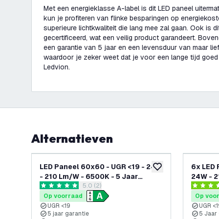
Met een energieklasse A-label is dit LED paneel uiterma
kun je profiteren van flinke besparingen op energiekoste
superieure lichtkwaliteit die lang mee zal gaan. Ook is 
gecertificeerd, wat een veilig product garandeert. Bove
een garantie van 5 jaar en een levensduur van maar li
waardoor je zeker weet dat je voor een lange tijd goed
Ledvion.
Alternatieven
LED Paneel 60x60 - UGR <19 - 24W
6x LED 
toevoegen aan verlan
- 210 Lm/W - 6500K - 5 Jaar
24W - 2
reviews drawer openen
5.0 (2)
Garantie - Energieklasse A
Garanti
5 score sterren
3.7 score 
Op voorraad
Op voo
UGR <19
UGR <1
5 jaar garantie
5 Jaar