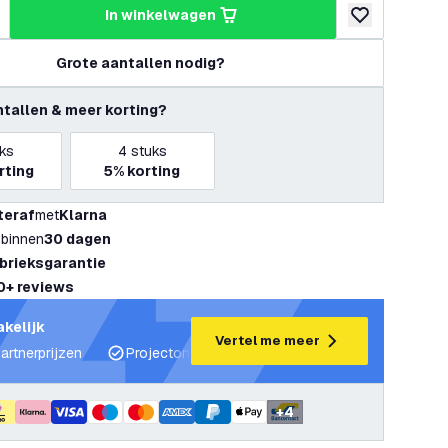
in winkelwagen
hoeveelheid
erhoog hoeveelheid
toevoegen aan v
Grote aantallen nodig?
ntallen & meer korting?
ks
4
stuks
rting
5%
korting
teraf
met
Klarna
 binnen
30 dagen
abrieksgarantie
0+ reviews
akelijk
Vertel me meer
artnerprijzen
Projectondersteuning en lichtplannen
Desku
+
4