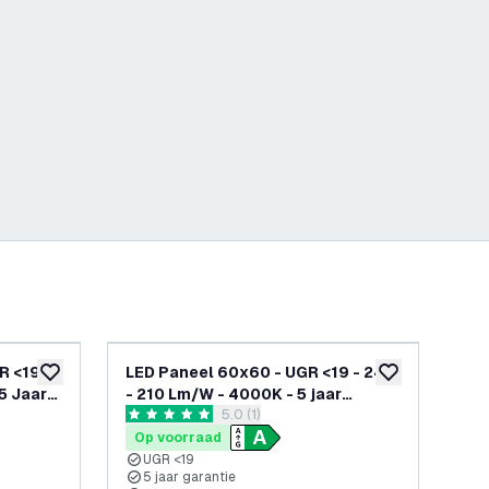
R <19 -
LED Paneel 60x60 - UGR <19 - 24W
6x
toevoegen aan verlanglijst
toevoegen aan v
5 Jaar
- 210 Lm/W - 4000K - 5 jaar
650
penen
reviews drawer openen
5.0 (1)
garantie - Energieklasse A
UGR
5 score sterren
3.8 
Op voorraad
Op
UGR <19
5 jaar garantie
3