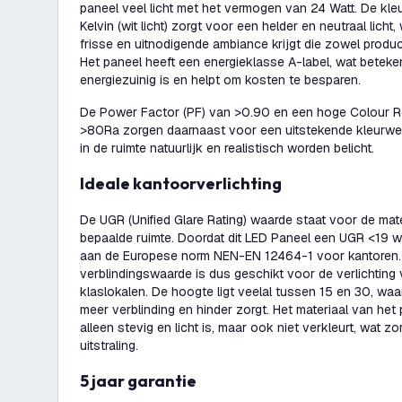
paneel veel licht met het vermogen van 24 Watt. De kl
Kelvin (wit licht) zorgt voor een helder en neutraal lich
frisse en uitnodigende ambiance krijgt die zowel producti
Het paneel heeft een energieklasse A-label, wat betekent
energiezuinig is en helpt om kosten te besparen.
De Power Factor (PF) van >0.90 en een hoge Colour Re
>80Ra zorgen daarnaast voor een uitstekende kleurwe
in de ruimte natuurlijk en realistisch worden belicht.
Ideale kantoorverlichting
De UGR (Unified Glare Rating) waarde staat voor de mate
bepaalde ruimte. Doordat dit LED Paneel een UGR <19 
aan de Europese norm NEN-EN 12464-1 voor kantoren. 
verblindingswaarde is dus geschikt voor de verlichting
klaslokalen. De hoogte ligt veelal tussen 15 en 30, waa
meer verblinding en hinder zorgt. Het materiaal van het 
alleen stevig en licht is, maar ook niet verkleurt, wat z
uitstraling.
5 jaar garantie