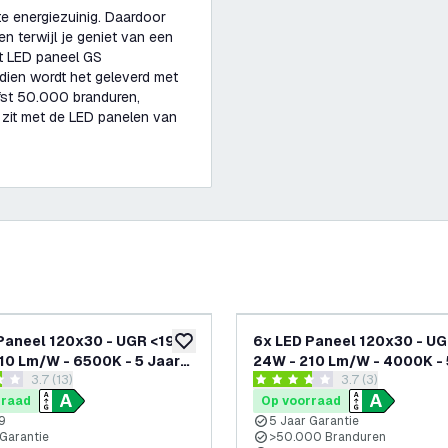
te energiezuinig. Daardoor
n terwijl je geniet van een
dit LED paneel GS
ndien wordt het geleverd met
efst 50.000 branduren,
 zit met de LED panelen van
Paneel 120x30 - UGR <19 -
6x LED Paneel 120x30 - UG
glijst
toevoegen aan verlanglijst
10 Lm/W - 6500K - 5 Jaar
24W - 210 Lm/W - 4000K - 
reviews drawer openen
3.7 (13)
reviews drawer o
3.7 (3)
e - Energieklasse A
Garantie - Energieklasse A
sterren
3.7 score sterren
rraad
Op voorraad
9
5 Jaar Garantie
 Garantie
>50.000 Branduren