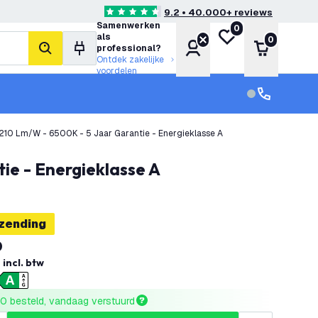
9.2 • 40.000+ reviews
4.6 score sterren
Samenwerken
0
Mijn verlanglijst
als
0
Account
Winkelwa
professional?
zoeken
Ontdek zakelijke
voordelen
klantenservic
Klantenservi
210 Lm/W - 6500K - 5 Jaar Garantie - Energieklasse A
ie - Energieklasse A
rzending
0
incl. btw
0 besteld, vandaag verstuurd