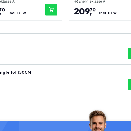
eklasse A
Energieklasse A
,
209
,
70
70
incl. BTW
incl. BTW
engte tot 150CM