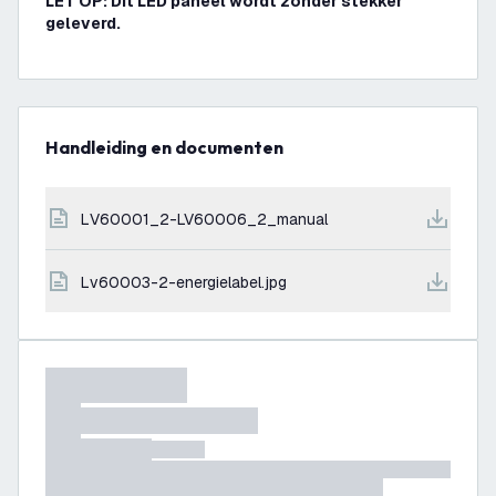
LET OP: Dit LED paneel wordt zonder stekker
geleverd.
Handleiding en documenten
LV60001_2-LV60006_2_manual
lv60003-2-energielabel.jpg