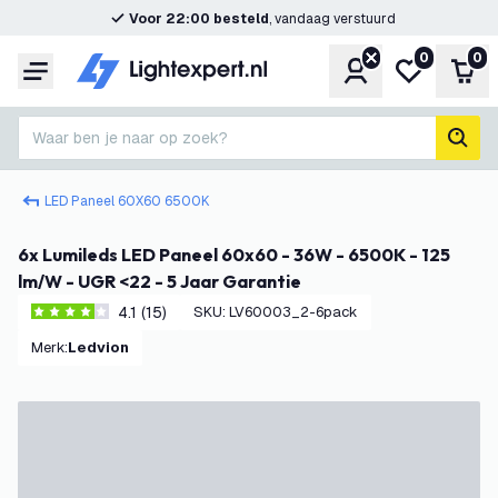
Voor 22:00 besteld
, vandaag verstuurd
0
0
Account
Mijn verlangl
Win
Menu
Waar ben je naar op zoek?
zoek
LED Paneel 60X60 6500K
6x Lumileds LED Paneel 60x60 - 36W - 6500K - 125
lm/W - UGR <22 - 5 Jaar Garantie
4.1 (15)
SKU
:
LV60003_2-6pack
4.1 score sterren
Merk
:
Ledvion