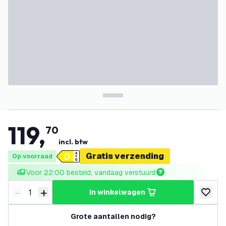
119
,
70
incl. btw
Gratis verzending
Op voorraad
Voor 22:00 besteld, vandaag verstuurd
-
+
in winkelwagen
Verminder hoeveelheid
Verhoog hoeveelheid
toevoeg
Grote aantallen nodig?