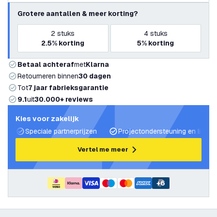
Grotere aantallen & meer korting?
2
stuks
4
stuks
2.5%
korting
5%
korting
Betaal achteraf
met
Klarna
Retourneren binnen
30 dagen
Tot
7 jaar fabrieksgarantie
9.1
uit
30.000+ reviews
Kies voor zakelijk
Speciale partnerprijzen
Projectondersteuning en lichtp
Vertel me meer
+
6