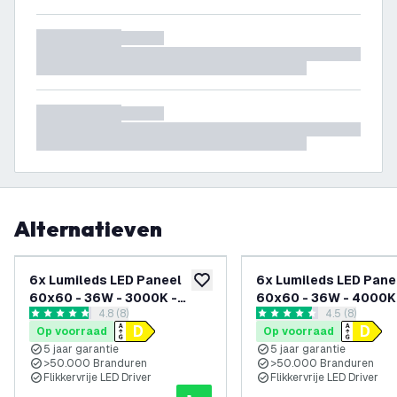
Alternatieven
6x Lumileds LED Paneel
6x Lumileds LED Pane
toevoegen aan verlanglijst
60x60 - 36W - 3000K -
60x60 - 36W - 4000K
reviews drawer openen
4.8 (8)
reviews draw
4.5 (8)
117Lm/W - UGR <22 - 5 Jaar
125Lm/W - UGR <22 - 
4.8 score sterren
4.5 score sterren
Op voorraad
Op voorraad
Garantie
Garantie
5 jaar garantie
5 jaar garantie
>50.000 Branduren
>50.000 Branduren
Flikkervrije LED Driver
Flikkervrije LED Driver